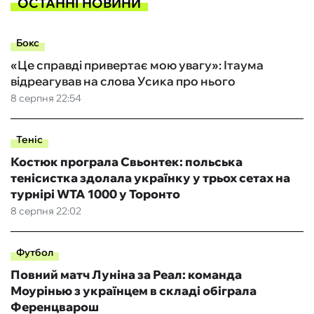
ОСТАННІ НОВИНИ
Бокс
«Це справді привертає мою увагу»: Ітаума
відреагував на слова Усика про нього
8 серпня 22:54
Теніс
Костюк програла Свьонтек: польська
тенісистка здолала українку у трьох сетах на
турнірі WTA 1000 у Торонто
8 серпня 22:02
Футбол
Повний матч Луніна за Реал: команда
Моурінью з українцем в складі обіграла
Ференцварош