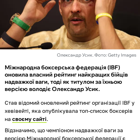
ФУТЗАЛ
ІНШІ
БУКМЕКЕРИ
Олександр Усик. Фото: Getty Images
Міжнародна боксерська федерація (IBF)
оновила власний рейтинг найкращих бійців
надважкої ваги, тоді як титулом за їхньою
версією володіє Олександр Усик.
Став відомий оновлений рейтинг організації IBF у
хевівейті, яка опублікувала топ-список боксерів
на
своєму сайті
.
Відзначимо, що чемпіоном надважкої ваги за
версією Міжнародної боксерської федерації є