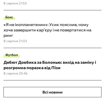
8 серпня 21:53
Бокс
«Я не інопланетянин»: Усик пояснив, чому
хоче завершити кар’єру і не повертатися на
ринг
8 серпня 21:03
Футбол
Дебют Довбика за Болонью: вихід на заміну і
розгромна поразка від Пізи
8 серпня 20:46
Всі новини