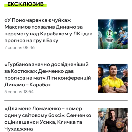
ЕКСКЛЮЗИВ
«У Пономаренка є чуйка»:
Максимов похвалив Динамо за
перемогу над Карабахом у ЛК і дав
прогноз на гру в Баку
7 серпня 08:46
«Гурбанов значно досвідченіший
за Костюка»: Демченко дав
прогноз на матч Ліги конференцій
Динамо – Карабах
5 серпня 18:54
«Для мене Ломаченко – номер
один у світовому боксі»: Сенченко
оцінив шанси Усика, Кличка та
Чухаджяна