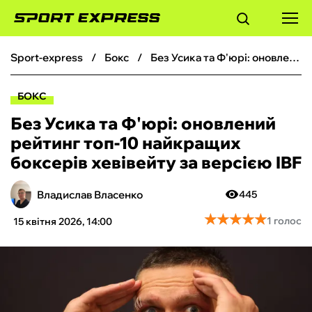
sport-express
бокс
Без Усика та Ф'юрі: оновлений рейтинг топ-10 найкращих боксерів хевівейту за версією IBF
ФУТБОЛ
БОКС
БАСКЕТБОЛ
Без Усика та Ф'юрі: оновлений
рейтинг топ-10 найкращих
БОКС
боксерів хевівейту за версією IBF
ХОКЕЙ
Владислав Власенко
445
★
★
★
★
★
★
★
★
★
★
1 голос
15 квітня 2026, 14:00
ТЕНІС
КІБЕРСПОРТ
ЧС-2026