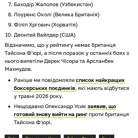
Баходір Жалолов (Узбекистан)
Лоуренс Околі (Велика Британія)
Філіп Хргович (Хорватія)
Деонтей Вайлдер (США)
Відзначимо, що у рейтингу немає британця
Тайсона Ф'юрі, а після поразок у останніх боях з
нього вилетіли Дерек Чісора та Арсланбек
Махмудов.
Раніше ми повідомляли
список найкращих
боксерських поєдинків
, які мають відбутися
у травні 2026 року.
Нещодавно Олександр Усик
заявив, що
готовий знову вийти на ринг
проти британця
Тайсона Ф'юрі.