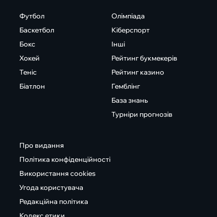
Футбол
Олімпіада
Баскетбол
Кіберспорт
Бокс
Інші
Хокей
Рейтинг букмекерів
Теніс
Рейтинг казино
Біатлон
Гемблінг
База знань
Турніри прогнозів
Про видання
Політика конфіденційності
Використання cookies
Угода користувача
Редакційна політика
Кодекс етики