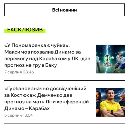
Всі новини
ЕКСКЛЮЗИВ
«У Пономаренка є чуйка»:
Максимов похвалив Динамо за
перемогу над Карабахом у ЛК і дав
прогноз на гру в Баку
7 серпня 08:46
«Гурбанов значно досвідченіший
за Костюка»: Демченко дав
прогноз на матч Ліги конференцій
Динамо – Карабах
5 серпня 18:54