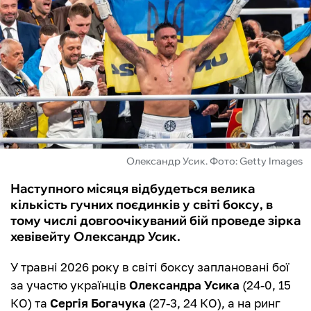
ФУТЗАЛ
ІНШІ
БУКМЕКЕРИ
Олександр Усик. Фото: Getty Images
Наступного місяця відбудеться велика
кількість гучних поєдинків у світі боксу, в
тому числі довгоочікуваний бій проведе зірка
хевівейту Олександр Усик.
У травні 2026 року в світі боксу заплановані бої
за участю українців
Олександра Усика
(24-0, 15
КО) та
Сергія Богачука
(27-3, 24 КО), а на ринг