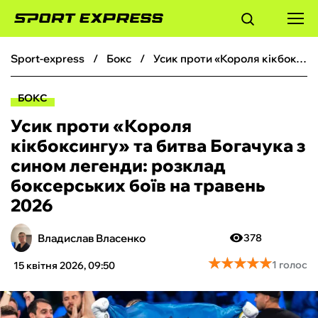
sport-express
бокс
Усик проти «Короля кікбоксингу» та битва Богачука з сином легенди: розклад боксерських боїв на травень 2026
ФУТБОЛ
БОКС
БАСКЕТБОЛ
Усик проти «Короля
кікбоксингу» та битва Богачука з
БОКС
сином легенди: розклад
боксерських боїв на травень
ХОКЕЙ
2026
ТЕНІС
Владислав Власенко
378
★
★
★
★
★
★
★
★
★
★
1 голос
15 квітня 2026, 09:50
КІБЕРСПОРТ
ЧС-2026