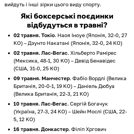
вийдуть і інші зірки цього виду спорту.
Які боксерські поєдинки
відбудуться в травні?
02 травня. Токіо
. Наоя Іноуе (Японія, 32-0, 27
KO) – Дзунто Накатані (Японія, 32-0, 24 KO)
02 травня. Лас-Вегас
. Хільберто Рамірес
(Мексика, 48-1, 30 KO) – Девід Бенавідес
(США, 31-0, 25 KO)
09 травня. Манчестер
. Фабіо Вордлі (Велика
Британія, 20-0-1, 19 KO) – Даніель Дюбуа
(Велика Британія, 22-3, 21 KO)
10 травня. Лас-Вегас
. Сергій Богачук
(Україна, 27-3, 24 KO) – Шейн Мослі (США, 22-
5, 12 KO)
16 травня. Донкастер
. Філіп Хргович