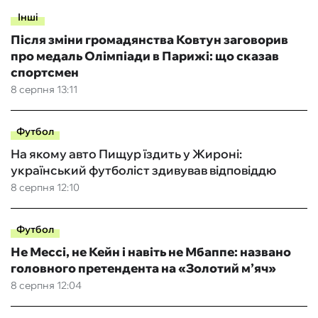
Інші
Після зміни громадянства Ковтун заговорив
про медаль Олімпіади в Парижі: що сказав
спортсмен
8 серпня 13:11
Футбол
На якому авто Пищур їздить у Жироні:
український футболіст здивував відповіддю
8 серпня 12:10
Футбол
Не Мессі, не Кейн і навіть не Мбаппе: названо
головного претендента на «Золотий м’яч»
8 серпня 12:04