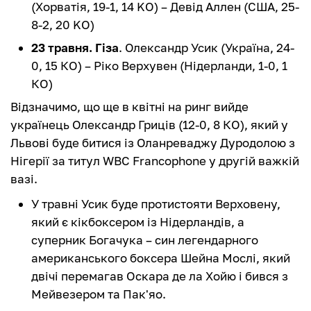
(Хорватія, 19-1, 14 KO) – Девід Аллен (США, 25-
8-2, 20 KO)
23 травня. Гіза
. Олександр Усик (Україна, 24-
0, 15 КО) – Ріко Верхувен (Нідерланди, 1-0, 1
КО)
Відзначимо, що ще в квітні на ринг вийде
українець Олександр Гриців (12-0, 8 КО), який у
Львові буде битися із Оланреваджу Дуродолою з
Нігерії за титул WBC Francophone у другій важкій
вазі.
У травні Усик буде протистояти Верховену,
який є кікбоксером із Нідерландів, а
суперник Богачука – син легендарного
американського боксера Шейна Мослі, який
двічі перемагав Оскара де ла Хойю і бився з
Мейвезером та Пак'яо.