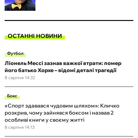
ОСТАННІ НОВИНИ
Футбол
Ліонель Мессі зазнав важкої втрати: помер
його батько Хорхе – відомі деталі трагедії
8 серпня 14:32
Бокс
«Спорт здавався чудовим шляхом»: Кличко
розкрив, чому зайнявся боксом і назвав 2
особливі книги у своєму житті
8 серпня 14:13