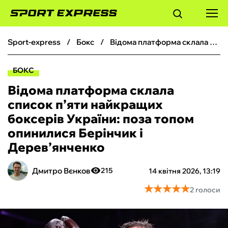
sport-express
бокс
Відома платформа склала список п’яти найкращих боксерів України: поза топом опинилися Берінчик і Дерев’янченко
ФУТБОЛ
БОКС
БАСКЕТБОЛ
Відома платформа склала
список п’яти найкращих
БОКС
боксерів України: поза топом
опинилися Берінчик і
ХОКЕЙ
Дерев’янченко
ТЕНІС
Дмитро Вєнков
215
14 квітня 2026, 13:19
★
★
★
★
★
★
★
★
★
★
2 голоси
КІБЕРСПОРТ
ЧС-2026