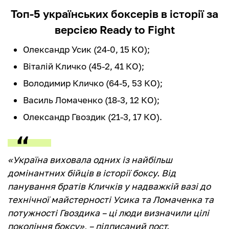
Топ-5 українських боксерів в історії за
версією Ready to Fight
Олександр Усик (24-0, 15 КО);
Віталій Кличко (45-2, 41 КО);
Володимир Кличко (64-5, 53 КО);
Василь Ломаченко (18-3, 12 КО);
Олександр Гвоздик (21-3, 17 КО).
«Україна виховала одних із найбільш
домінантних бійців в історії боксу. Від
панування братів Кличків у надважкій вазі до
технічної майстерності Усика та Ломаченка та
потужності Гвоздика – ці люди визначили цілі
покоління боксу», – підписаний пост.