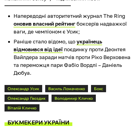
Напередодні авторитетний журнал The Ring
оновив власний рейтинг
боксерів надважкої
ваги, де чемпіоном є Усик;
Раніше стало відомо, що
українець
відмовився від ідеї
поєдинку проти Деонтея
Вайлдера заради матчів проти Ріко Верховена
та переможця пари Фабіо Вордлі – Даніель
Дюбуа.
Олександр Усик
Василь Ломаченко
Бокс
Олександр Гвоздик
Володимир Кличко
Віталій Кличко
БУКМЕКЕРИ УКРАЇНИ