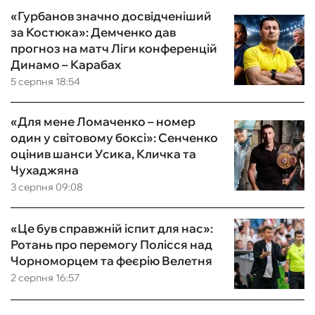
«Гурбанов значно досвідченіший
за Костюка»: Демченко дав
прогноз на матч Ліги конференцій
Динамо – Карабах
5 серпня 18:54
«Для мене Ломаченко – номер
один у світовому боксі»: Сенченко
оцінив шанси Усика, Кличка та
Чухаджяна
3 серпня 09:08
«Це був справжній іспит для нас»:
Ротань про перемогу Полісся над
Чорноморцем та феєрію Велетня
2 серпня 16:57