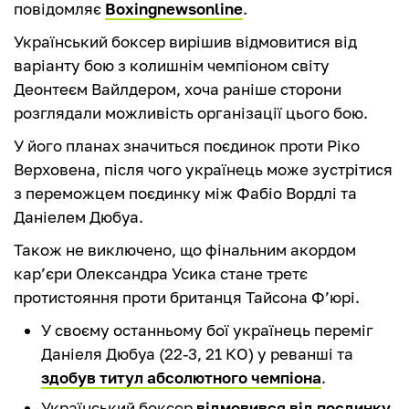
повідомляє
Boxingnewsonline
.
Український боксер вирішив відмовитися від
варіанту бою з колишнім чемпіоном світу
Деонтеєм Вайлдером, хоча раніше сторони
розглядали можливість організації цього бою.
У його планах значиться поєдинок проти Ріко
Верховена, після чого українець може зустрітися
з переможцем поєдинку між Фабіо Вордлі та
Даніелем Дюбуа.
Також не виключено, що фінальним акордом
кар’єри Олександра Усика стане третє
протистояння проти британця Тайсона Ф’юрі.
У своєму останньому бої українець переміг
Даніеля Дюбуа (22-3, 21 КО) у реванші та
здобув титул абсолютного чемпіона
.
Український боксер
відмовився від поєдинку