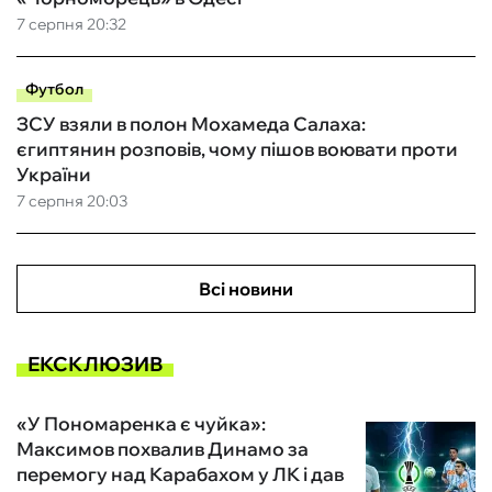
7 серпня 20:32
Футбол
ЗСУ взяли в полон Мохамеда Салаха:
єгиптянин розповів, чому пішов воювати проти
України
7 серпня 20:03
Всі новини
ЕКСКЛЮЗИВ
«У Пономаренка є чуйка»:
Максимов похвалив Динамо за
перемогу над Карабахом у ЛК і дав