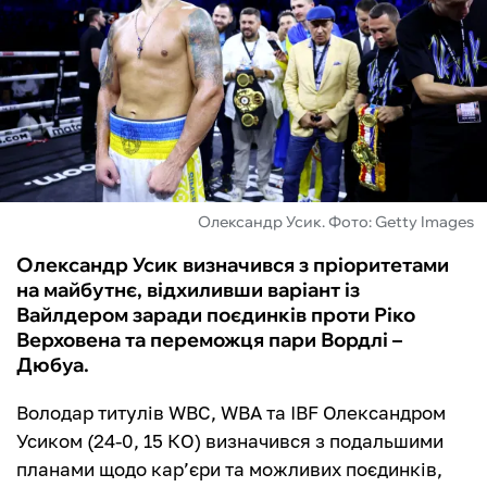
ФУТЗАЛ
ІНШІ
БУКМЕКЕРИ
Олександр Усик. Фото: Getty Images
Олександр Усик визначився з пріоритетами
на майбутнє, відхиливши варіант із
Вайлдером заради поєдинків проти Ріко
Верховена та переможця пари Вордлі –
Дюбуа.
Володар титулів WBC, WBA та IBF Олександром
Усиком (24-0, 15 КО) визначився з подальшими
планами щодо кар’єри та можливих поєдинків,