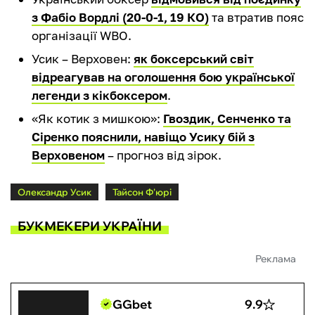
з Фабіо Вордлі (20-0-1, 19 КО)
та втратив пояс
організації WBO.
Усик – Верховен:
як боксерський світ
відреагував на оголошення бою української
легенди з кікбоксером
.
«Як котик з мишкою»:
Гвоздик, Сенченко та
Сіренко пояснили, навіщо Усику бій з
Верховеном
– прогноз від зірок.
Олександр Усик
Тайсон Ф'юрі
БУКМЕКЕРИ УКРАЇНИ
Реклама
GGbet
9.9