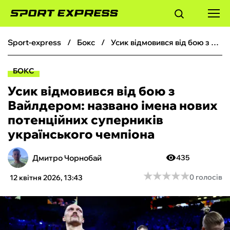
sport-express
бокс
Усик відмовився від бою з Вайлдером: названо імена нових потенційних суперників українського чемпіона
ФУТБОЛ
БОКС
БАСКЕТБОЛ
Усик відмовився від бою з
Вайлдером: названо імена нових
БОКС
потенційних суперників
українського чемпіона
ХОКЕЙ
Дмитро Чорнобай
435
ТЕНІС
★
★
★
★
★
★
★
★
★
★
0 голосів
12 квітня 2026, 13:43
КІБЕРСПОРТ
ЧС-2026