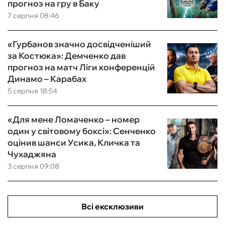
прогноз на гру в Баку
7 серпня 08:46
«Гурбанов значно досвідченіший
за Костюка»: Демченко дав
прогноз на матч Ліги конференцій
Динамо – Карабах
5 серпня 18:54
«Для мене Ломаченко – номер
один у світовому боксі»: Сенченко
оцінив шанси Усика, Кличка та
Чухаджяна
3 серпня 09:08
Всі ексклюзиви