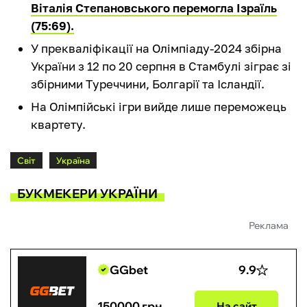
Віталія Степановського перемогла Ізраїль
(75:69).
У прекваліфікації на Олімпіаду-2024 збірна
України з 12 по 20 серпня в Стамбулі зіграє зі
збірними Туреччини, Болгарії та Ісландії.
На Олімпійські ігри вийде лише переможець
квартету.
Світ
Україна
БУКМЕКЕРИ УКРАЇНИ
Реклама
GGbet
9.9
150000 грн
На сайт