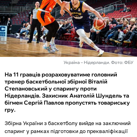
ФУТЗАЛ
ІНШІ
БУКМЕКЕРИ
Україна – Нідерланди. Фото: ФБУ
На 11 гравців розраховуватиме головний
тренер баскетбольної збірної Віталій
Степановський у спарингу проти
Нідерландів. Захисник Анатолій Шундель та
бігмен Сергій Павлов пропустять товариську
гру.
Збірна України з баскетболу вийде на заключний
спаринг у рамках підготовки до прекваліфікації