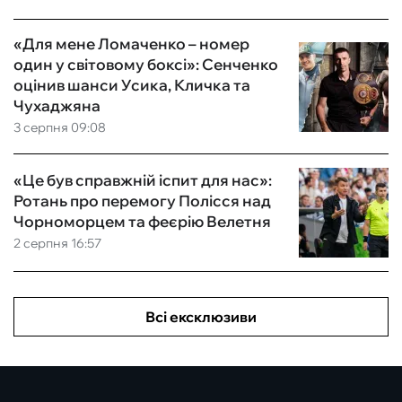
«Для мене Ломаченко – номер
один у світовому боксі»: Сенченко
оцінив шанси Усика, Кличка та
Чухаджяна
3 серпня 09:08
«Це був справжній іспит для нас»:
Ротань про перемогу Полісся над
Чорноморцем та феєрію Велетня
2 серпня 16:57
Всі ексклюзиви