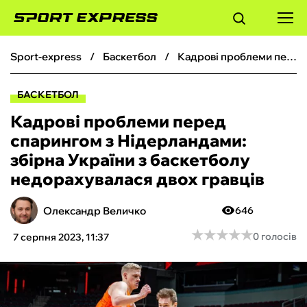
sport-express
баскетбол
Кадрові проблеми перед спарингом з Нідерландами: збірна України з баскетболу недорахувалася двох гравців
ФУТБОЛ
БАСКЕТБОЛ
БАСКЕТБОЛ
Кадрові проблеми перед
спарингом з Нідерландами:
БОКС
збірна України з баскетболу
недорахувалася двох гравців
ХОКЕЙ
Олександр Величко
646
ТЕНІС
★
★
★
★
★
★
★
★
★
★
0 голосів
7 серпня 2023, 11:37
КІБЕРСПОРТ
ЧС-2026