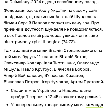
на Олімпіаду-2024 в дещо ослабленому складі.
Федерація баскетболу України на своєму сайті
повідомила, що захисник Анатолій Шундель та
бігмен Сергій Павлов пропустять дану гру. Про
причини відсутності Шунделя не повідомляється,
а ось Павлов не зіграє через ушкодження, яке
він отримав у грі зі Швецією (74:72).
Тож в заявці команди Віталія Степановського на
цей матч будуть 11 гравців: Віталій Зотов,
Олександр Ковляр, Ілля Тиртишник, Олександр
Мішула, Павло Крутоус, В’ячеслав Бобров,
Андрій Войналович, В’ячеслав Кравцов,
В’ячеслав Петров, Ігор Чумаков, Артем Пустовий.
Спаринг між Україною та Нідерландами
пройде 7 серпня о 12:45 в закритому режимі.
У попередньому товариському матчі
команда