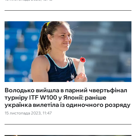
Володько вийшла в парний чвертьфінал
турніру ITF W100 у Японії: раніше
українка вилетіла із одиночного розряду
15 листопада 2023, 11:47