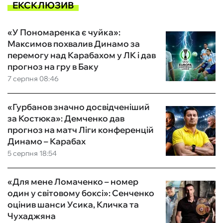
ЕКСКЛЮЗИВ
«У Пономаренка є чуйка»:
Максимов похвалив Динамо за
перемогу над Карабахом у ЛК і дав
прогноз на гру в Баку
7 серпня 08:46
«Гурбанов значно досвідченіший
за Костюка»: Демченко дав
прогноз на матч Ліги конференцій
Динамо – Карабах
5 серпня 18:54
«Для мене Ломаченко – номер
один у світовому боксі»: Сенченко
оцінив шанси Усика, Кличка та
Чухаджяна