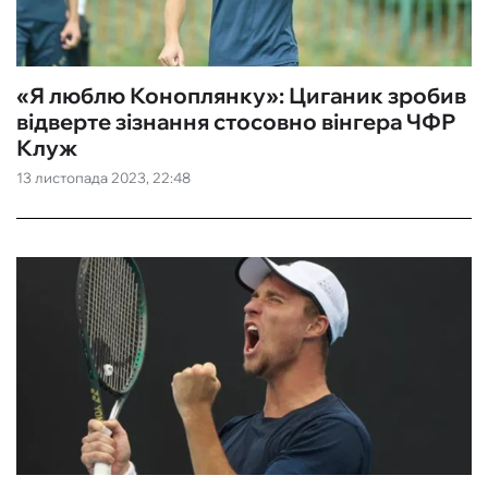
«Я люблю Коноплянку»: Циганик зробив
відверте зізнання стосовно вінгера ЧФР
Клуж
13 листопада 2023, 22:48