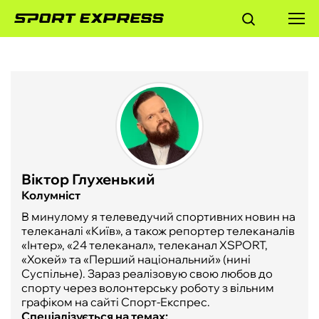
ФУТБОЛ
БАСКЕТБОЛ
БОКС
Віктор Глухенький
ХОКЕЙ
Колумніст
В минулому я телеведучий спортивних новин на
ТЕНІС
телеканалі «Київ», а також репортер телеканалів
«Інтер», «24 телеканал», телеканал XSPORT,
«Хокей» та «Перший національний» (нині
КІБЕРСПОРТ
Суспільне). Зараз реалізовую свою любов до
спорту через волонтерську роботу з вільним
графіком на сайті Спорт-Експрес.
ЧС-2026
Спеціалізується на темах: