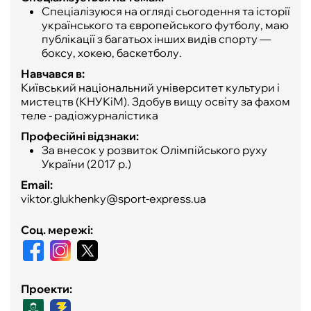
Спеціалізуюся на огляді сьогодення та історії
українського та європейського футболу, маю
ФУТЗАЛ
публікації з багатьох інших видів спорту —
боксу, хокею, баскетболу.
ІНШІ
Навчався в:
Київський національний університет культури і
БУКМЕКЕРИ
мистецтв (КНУКіМ). Здобув вищу освіту за фахом
теле - радіожурналістика
Професійні відзнаки:
За внесок у розвиток Олімпійського руху
України (2017 р.)
Email:
viktor.glukhenky@sport-express.ua
Соц. мережі:
Проекти: