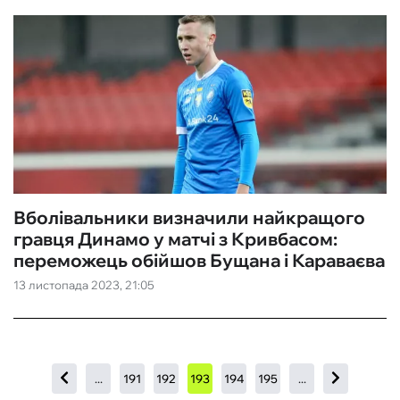
Вболівальники визначили найкращого
гравця Динамо у матчі з Кривбасом:
переможець обійшов Бущана і Караваєва
13 листопада 2023, 21:05
...
191
192
193
194
195
...