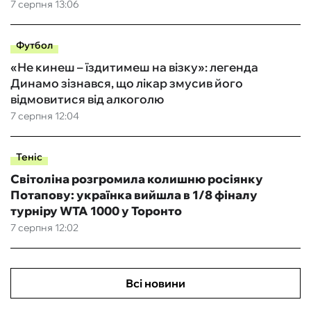
7 серпня 13:06
Футбол
«Не кинеш – їздитимеш на візку»: легенда
Динамо зізнався, що лікар змусив його
відмовитися від алкоголю
7 серпня 12:04
Теніс
Світоліна розгромила колишню росіянку
Потапову: українка вийшла в 1/8 фіналу
турніру WTA 1000 у Торонто
7 серпня 12:02
Всі новини