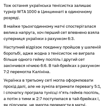
Тож остання українська тенісистка залишає
турнір WTA 1000 в Цинциннаті в одиночному
розряді.
В майже трьохгодинному матчі спостерігалася
велика напруга, хоч перший сет впевнено взяла
суперниця українки з рахунком 6:3.
Наступний відрізок поєдинку пройшов у шаленій
боротьбі, адже жодна з тенісисток не виграла
більше одного гейму поспіль і другий сет
закінчився нічиєю 6:6. В тай-брейках з рахунком
7:2 перемогла Калініна.
Українка в третьому сеті могла оформлювати
прохід далі, але не зуміла втримати перевагу 5:1,
і спочатку програла тунісці п’ять геймів поспіль,
а потім з тими ж 2:7 поступилася в тай-брейках і,
як підсумок, не змогла перемогти в матчі.