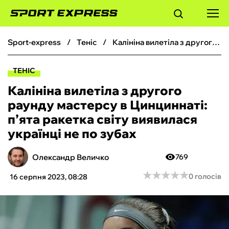
sport-express
теніс
Калініна вилетіла з другого раунду мастерсу в Цинциннаті: п’ята ракетка світу виявилася українці не по зубах
ФУТБОЛ
ТЕНІС
БАСКЕТБОЛ
Калініна вилетіла з другого
раунду мастерсу в Цинциннаті:
БОКС
п’ята ракетка світу виявилася
українці не по зубах
ХОКЕЙ
Олександр Величко
769
ТЕНІС
★
★
★
★
★
★
★
★
★
★
0 голосів
16 серпня 2023, 08:28
КІБЕРСПОРТ
ЧС-2026