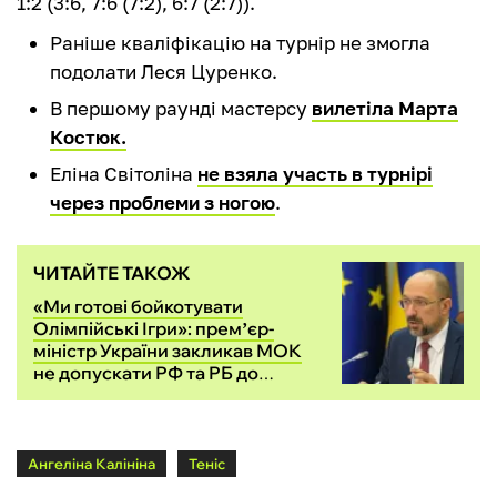
1:2 (3:6, 7:6 (7:2), 6:7 (2:7)).
Раніше кваліфікацію на турнір не змогла
подолати Леся Цуренко.
В першому раунді мастерсу
вилетіла Марта
Костюк.
Еліна Світоліна
не взяла участь в турнірі
через проблеми з ногою
.
ЧИТАЙТЕ ТАКОЖ
«Ми готові бойкотувати
Олімпійські Ігри»: премʼєр-
міністр України закликав МОК
не допускати РФ та РБ до
змагань
Ангеліна Калініна
Теніс