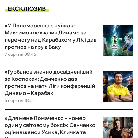
ЕКСКЛЮЗИВ
«У Пономаренка є чуйка»:
Максимов похвалив Динамо за
перемогу над Карабахом у ЛК і дав
прогноз на гру в Баку
7 серпня 08:46
«Гурбанов значно досвідченіший
за Костюка»: Демченко дав
прогноз на матч Ліги конференцій
Динамо – Карабах
5 серпня 18:54
«Для мене Ломаченко – номер
один у світовому боксі»: Сенченко
оцінив шанси Усика, Кличка та