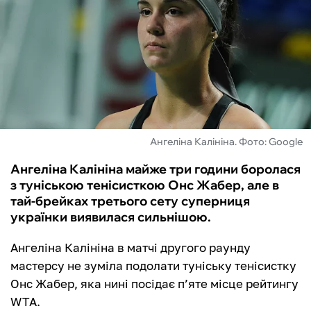
ФУТЗАЛ
ІНШІ
БУКМЕКЕРИ
Ангеліна Калініна. Фото: Google
Ангеліна Калініна майже три години боролася
з туніською тенісисткою Онс Жабер, але в
тай-брейках третього сету суперниця
українки виявилася сильнішою.
Ангеліна Калініна в матчі другого раунду
мастерсу не зуміла подолати туніську тенісистку
Онс Жабер, яка нині посідає п’яте місце рейтингу
WTA.