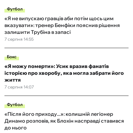
Футбол
«Я не випускаю гравців аби потім щось цим
вказувати»: тренер Бенфіки пояснив рішення
залишити Трубіна в запасі
7 серпня 14:55
Бокс
«Я можу померти»: Усик вразив фанатів
історією про хворобу, яка могла забрати його
життя
7 серпня 14:07
Футбол
«Після його приходу...»: колишній легіонер
Динамо розповів, як Блохін насправді ставився
до нього