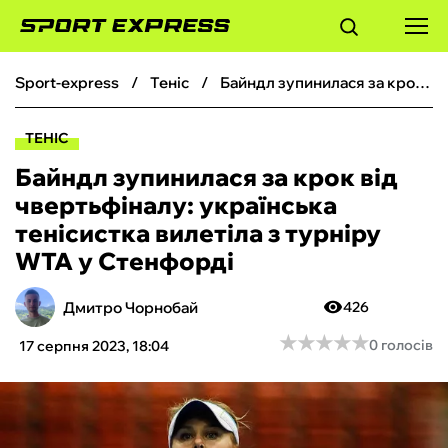
sport-express
теніс
Байндл зупинилася за крок від чвертьфіналу: українська тенісистка вилетіла з турніру WTA у Стенфорді
ФУТБОЛ
ТЕНІС
БАСКЕТБОЛ
Байндл зупинилася за крок від
чвертьфіналу: українська
БОКС
тенісистка вилетіла з турніру
WTA у Стенфорді
ХОКЕЙ
Дмитро Чорнобай
426
ТЕНІС
★
★
★
★
★
★
★
★
★
★
0 голосів
17 серпня 2023, 18:04
КІБЕРСПОРТ
ЧС-2026