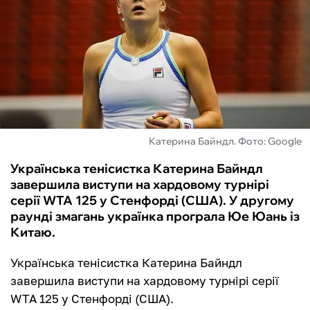
ФУТЗАЛ
ІНШІ
БУКМЕКЕРИ
Катерина Байндл. Фото: Google
Українська тенісистка Катерина Байндл
завершила виступи на хардовому турнірі
серії WTA 125 у Стенфорді (США). У другому
раунді змагань українка програла Юе Юань із
Китаю.
Українська тенісистка Катерина Байндл
завершила виступи на хардовому турнірі серії
WTA 125 у Стенфорді (США).