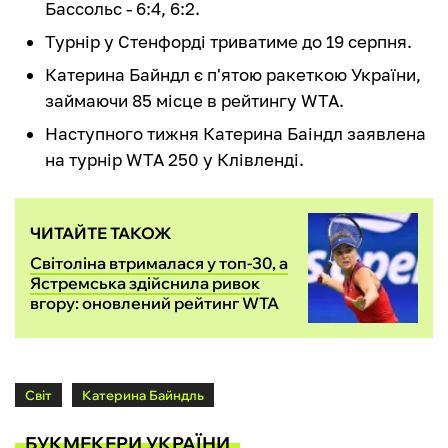
Бассольс - 6:4, 6:2.
Турнір у Стенфорді триватиме до 19 серпня.
Катерина Байндл є п'ятою ракеткою України,
займаючи 85 місце в рейтингу WTA.
Наступного тижня Катерина Баіндл заявлена
на турнір WTA 250 у Клівленді.
ЧИТАЙТЕ ТАКОЖ
Світоліна втрималася у топ-30, а
Ястремська здійснила ривок
вгору: оновлений рейтинг WTA
Світ
Катерина Байндль
БУКМЕКЕРИ УКРАЇНИ