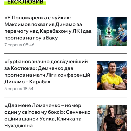
ЕКСКЛЮЗИВ
«У Пономаренка є чуйка»:
Максимов похвалив Динамо за
перемогу над Карабахом у ЛК і дав
прогноз на гру в Баку
7 серпня 08:46
«Гурбанов значно досвідченіший
за Костюка»: Демченко дав
прогноз на матч Ліги конференцій
Динамо – Карабах
5 серпня 18:54
«Для мене Ломаченко – номер
один у світовому боксі»: Сенченко
оцінив шанси Усика, Кличка та
Чухаджяна