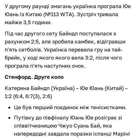
У другому раунді змагань українка програла Юе
Юань із Китаю (№113 WTA). Зустріч тривала
майже 3,5 години.
Під час другого сету Байндл поступалася з
рахунком 2:5, але зробила камбек, відігравши
п'ять сетболів. Українка перевела гру на тай-
брейк, у ході якого якого вела 3:2, після чого
програла п'ять наступних очок.
Стенфорд. Друге коло
Катерина Байндл (Україна) – Юе Юань (Китай) –
1:2 (6:4, 6:7(3), 2:6)
Це був перший поєдинок між тенісистками.
Путівку до півфіналу Юань Юе розіграє зі
співвітчизницею Чжуо Суань Бай, яка
напередодні завдала поразки іспанці Маріні