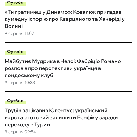
Футбол
«Ти гратимеш у Динамо»: Ковалюк пригадав
кумедну історію про Кварцяного та Хачеріді у
Волині
9 серпня 11:07
Футбол
Майбутнє Мудрика в Челсі: Фабріціо Романо
розповів про перспективи українця в
лондоському клубі
9 серпня 10:33
Футбол
Трубін зацікавив Ювентус: український
воротар готовий залишити Бенфіку заради
переходу в Турин
9 серпня 09:54