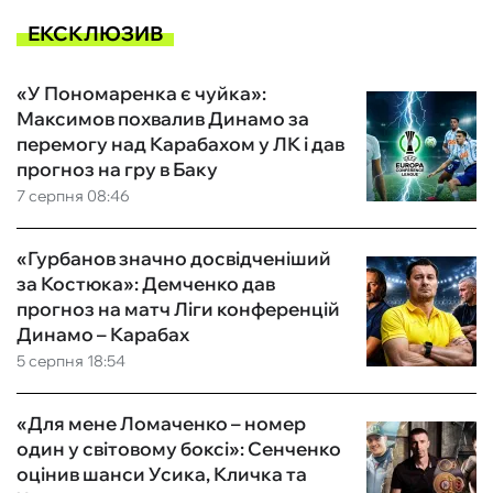
ЕКСКЛЮЗИВ
«У Пономаренка є чуйка»:
Максимов похвалив Динамо за
перемогу над Карабахом у ЛК і дав
прогноз на гру в Баку
7 серпня 08:46
«Гурбанов значно досвідченіший
за Костюка»: Демченко дав
прогноз на матч Ліги конференцій
Динамо – Карабах
5 серпня 18:54
«Для мене Ломаченко – номер
один у світовому боксі»: Сенченко
оцінив шанси Усика, Кличка та