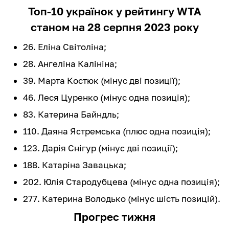
Топ-10 українок у рейтингу WTA
станом на 28 серпня 2023 року
26. Еліна Світоліна;
28. Ангеліна Калініна;
39. Марта Костюк (мінус дві позиції);
46. Леся Цуренко (мінус одна позиція);
83. Катерина Байндль;
110. Даяна Ястремська (плюс одна позиція);
123. Дарія Снігур (мінус дві позиції);
188. Катаріна Завацька;
202. Юлія Стародубцева (мінус одна позиція);
277. Катерина Володько (мінус шість позицій).
Прогрес тижня