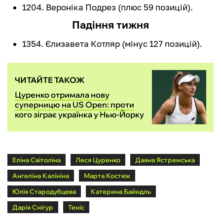
1204. Вероніка Подрез (плюс 59 позицій).
Падіння тижня
1354. Єлизавета Котляр (мінус 127 позицій).
ЧИТАЙТЕ ТАКОЖ
Цуренко отримала нову
суперницю на US Open: проти
кого зіграє українка у Нью-Йорку
Еліна Світоліна
Леся Цуренко
Даяна Ястремська
Ангеліна Калініна
Марта Костюк
Юлія Стародубцева
Катерина Байндль
Дарія Снігур
Теніс