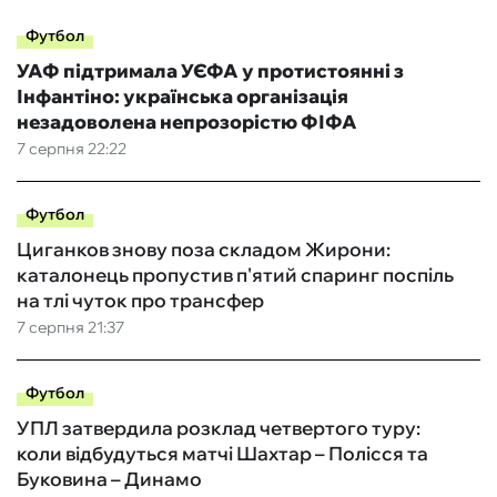
Футбол
УАФ підтримала УЄФА у протистоянні з
Інфантіно: українська організація
незадоволена непрозорістю ФІФА
7 серпня 22:22
Футбол
Циганков знову поза складом Жирони:
каталонець пропустив п'ятий спаринг поспіль
на тлі чуток про трансфер
7 серпня 21:37
Футбол
УПЛ затвердила розклад четвертого туру:
коли відбудуться матчі Шахтар – Полісся та
Буковина – Динамо