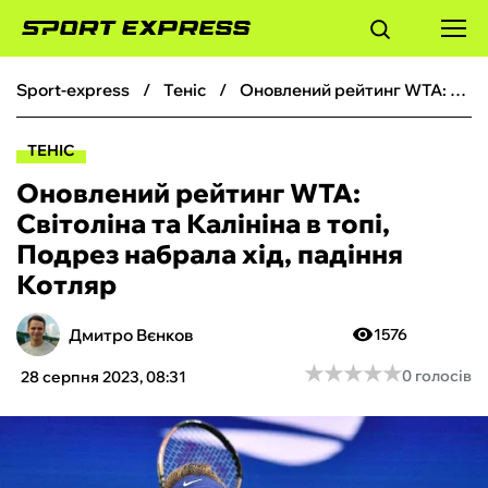
sport-express
теніс
Оновлений рейтинг WTA: Світоліна та Калініна в топі, Подрез набрала хід, падіння Котляр
ФУТБОЛ
ТЕНІС
БАСКЕТБОЛ
Оновлений рейтинг WTA:
Світоліна та Калініна в топі,
БОКС
Подрез набрала хід, падіння
Котляр
ХОКЕЙ
Дмитро Вєнков
1576
ТЕНІС
★
★
★
★
★
★
★
★
★
★
0 голосів
28 серпня 2023, 08:31
КІБЕРСПОРТ
ЧС-2026