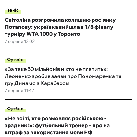
Теніс
Світоліна розгромила колишню росіянку
Потапову: українка вийшла в 1/8 фіналу
турніру WTA 1000 у Торонто
7 серпня 12:02
Футбол
«За таке 50 мільйонів ніхто не платить»:
Леоненко зробив заяви про Пономаренка та
гру Динамо з Карабахом
7 серпня 11:47
Футбол
«Не всі ті, хто розмовляє російською -
зрадник!»: футбольний тренер – про на
штраф за використання мови РФ