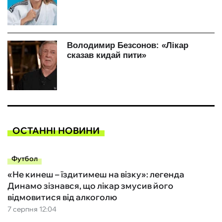
ОСТАННІ НОВИНИ
Футбол
«Не кинеш – їздитимеш на візку»: легенда
Динамо зізнався, що лікар змусив його
відмовитися від алкоголю
7 серпня 12:04