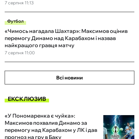
7 серпня 11:13
Футбол
«Чимось нагадала Шахтар»: Максимов оцінив
перемогу Динамо над Карабахом і назвав
найкращого гравця матчу
7 серпня 11:00
Всі новини
ЕКСКЛЮЗИВ
«У Пономаренка є чуйка»:
Максимов похвалив Динамо за
перемогу над Карабахом у ЛК і дав
прогноз на гру в Баку