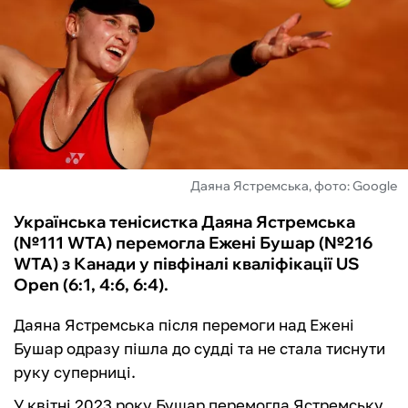
ФУТЗАЛ
ІНШІ
БУКМЕКЕРИ
Даяна Ястремська, фото: Google
Українська тенісистка Даяна Ястремська
(№111 WTA) перемогла Ежені Бушар (№216
WTA) з Канади у півфіналі кваліфікації US
Open (6:1, 4:6, 6:4).
Даяна Ястремська після перемоги над Ежені
Бушар одразу пішла до судді та не стала тиснути
руку суперниці.
У квітні 2023 року Бушар перемогла Ястремську