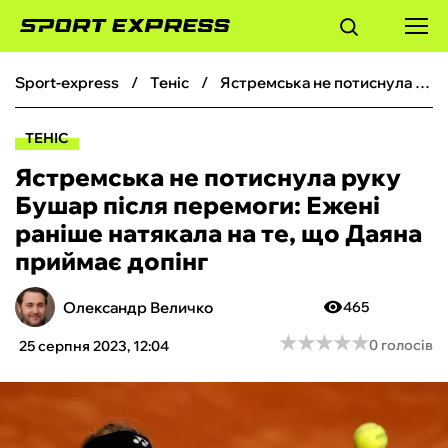
sport-express
теніс
Ястремська не потиснула руку Бушар після перемоги: Ежені раніше натякала на те, що Даяна приймає допінг
ФУТБОЛ
ТЕНІС
БАСКЕТБОЛ
Ястремська не потиснула руку
Бушар після перемоги: Ежені
БОКС
раніше натякала на те, що Даяна
приймає допінг
ХОКЕЙ
Олександр Величко
465
ТЕНІС
★
★
★
★
★
★
★
★
★
★
0 голосів
25 серпня 2023, 12:04
КІБЕРСПОРТ
ЧС-2026