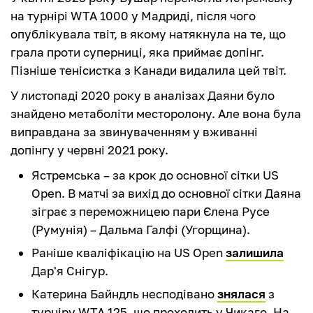
на турнірі WTA 1000 у Мадриді, після чого
опублікувала твіт, в якому натякнула на те, що
грала проти суперниці, яка приймає допінг.
Пізніше тенісистка з Канади видалила цей твіт.
У листопаді 2020 року в аналізах Даяни було
знайдено метаболіти месторолону. Але вона була
виправдана за звинуваченням у вживанні
допінгу у червні 2021 року.
Ястремська – за крок до основної сітки US
Open. В матчі за вихід до основної сітки Даяна
зіграє з переможницею пари Єлена Русе
(Румунія) – Дальма Галфі (Угорщина).
Раніше кваліфікацію на US Open
залишила
Дар'я Снігур.
Катерина Байндль несподівано
знялася
з
турніру WTA 125, що проходить у Чикаго. На