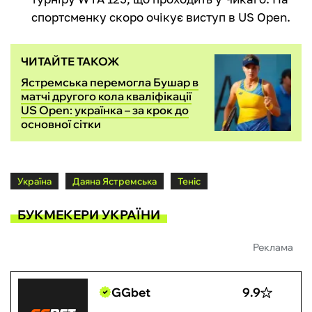
спортсменку скоро очікує виступ в US Open.
ЧИТАЙТЕ ТАКОЖ
Ястремська перемогла Бушар в
матчі другого кола кваліфікації
US Open: українка – за крок до
основної сітки
Україна
Даяна Ястремська
Теніс
БУКМЕКЕРИ УКРАЇНИ
Реклама
GGbet
9.9