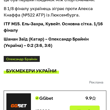
В 1/8 фіналу українець зіграє проти Алекса
Кнаффа (№522 ATP) із Люксембурга.
ITF M15. Ель-Захра, Кувейт. Основна сітка. 1/16
фіналу
Шанан Заїд (Катар) – Олександр Брайнін
(Україна) – 0:2 (3:6, 3:6)
Олександр Брайнін
БУКМЕКЕРИ УКРАЇНИ
Реклама
GGbet
9.9