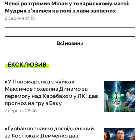
Челсі розгромив Мілан у товариському матчі:
Мудрик з'явився на полі з лави запасних
8 серпня 17:15
Всі новини
ЕКСКЛЮЗИВ
«У Пономаренка є чуйка»:
Максимов похвалив Динамо за
перемогу над Карабахом у ЛК і дав
прогноз на гру в Баку
7 серпня 08:46
«Гурбанов значно досвідченіший
за Костюка»: Демченко дав