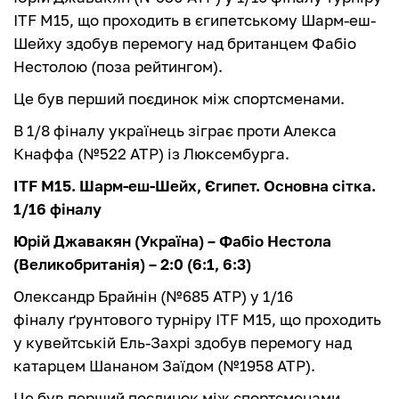
ITF M15, що проходить в єгипетському Шарм-еш-
Шейху здобув перемогу над британцем Фабіо
Нестолою (поза рейтингом).
Це був перший поєдинок між спортсменами.
В 1/8 фіналу українець зіграє проти Алекса
Кнаффа (№522 ATP) із Люксембурга.
ITF M15. Шарм-еш-Шейх, Єгипет
. Основна сітка.
1/16 фіналу
Юрій Джавакян (Україна) – Фабіо Нестола
(Великобританія) – 2:0 (6:1, 6:3)
Олександр Брайнін (№685 ATP) у 1/16
фіналу ґрунтового турніру ITF M15, що проходить
у кувейтській Ель-Захрі здобув перемогу над
катарцем Шананом Заїдом (№1958 ATP).
Це був перший поєдинок між спортсменами.