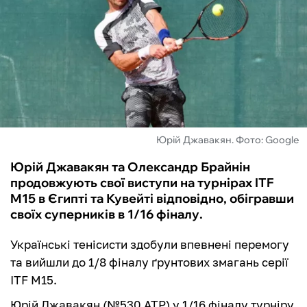
ФУТЗАЛ
ІНШІ
БУКМЕКЕРИ
Юрій Джавакян. Фото: Google
Юрій Джавакян та Олександр Брайнін
продовжують свої виступи на турнірах ITF
M15 в Єгипті та Кувейті відповідно, обігравши
своїх суперників в 1/16 фіналу.
Українські тенісисти здобули впевнені перемогу
та вийшли до 1/8 фіналу ґрунтових змагань серії
ITF M15.
Юрій Джавакян (№530 ATP) у 1/16 фіналу турніру