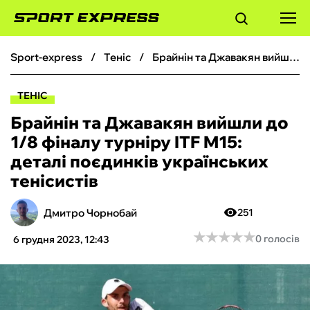
sport-express
теніс
Брайнін та Джавакян вийшли до 1/8 фіналу турніру ITF M15: деталі поєдинків українських тенісистів
ФУТБОЛ
ТЕНІС
БАСКЕТБОЛ
Брайнін та Джавакян вийшли до
1/8 фіналу турніру ITF M15:
БОКС
деталі поєдинків українських
тенісистів
ХОКЕЙ
Дмитро Чорнобай
251
ТЕНІС
★
★
★
★
★
★
★
★
★
★
0 голосів
6 грудня 2023, 12:43
КІБЕРСПОРТ
ЧС-2026