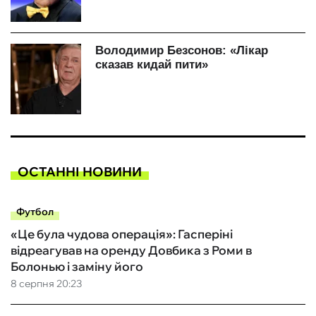
ОСТАННІ НОВИНИ
Футбол
«Це була чудова операція»: Гасперіні
відреагував на оренду Довбика з Роми в
Болонью і заміну його
8 серпня 20:23