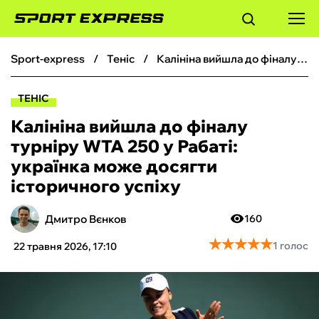
sport-express
теніс
Калініна вийшла до фіналу турніру WTA 250 у Рабаті: українка може досягти історичного успіху
ФУТБОЛ
ТЕНІС
БАСКЕТБОЛ
Калініна вийшла до фіналу
турніру WTA 250 у Рабаті:
БОКС
українка може досягти
історичного успіху
ХОКЕЙ
Дмитро Вєнков
160
ТЕНІС
★
★
★
★
★
★
★
★
★
★
1 голос
22 травня 2026, 17:10
КІБЕРСПОРТ
ЧС-2026