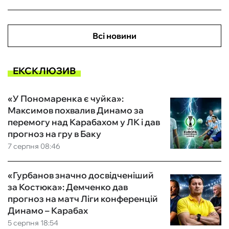
Всі новини
ЕКСКЛЮЗИВ
«У Пономаренка є чуйка»:
Максимов похвалив Динамо за
перемогу над Карабахом у ЛК і дав
прогноз на гру в Баку
7 серпня 08:46
«Гурбанов значно досвідченіший
за Костюка»: Демченко дав
прогноз на матч Ліги конференцій
Динамо – Карабах
5 серпня 18:54