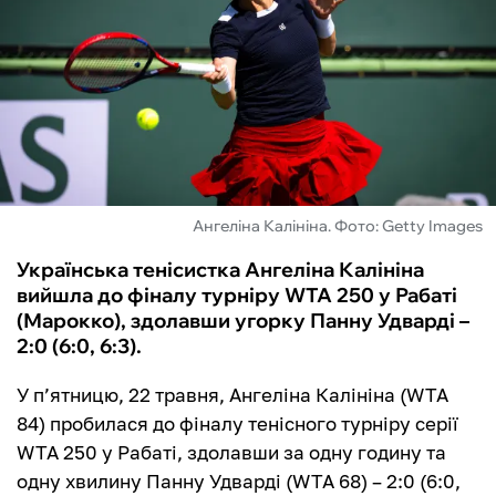
ФУТЗАЛ
ІНШІ
БУКМЕКЕРИ
Ангеліна Калініна. Фото: Getty Images
Українська тенісистка Ангеліна Калініна
вийшла до фіналу турніру WTA 250 у Рабаті
(Марокко), здолавши угорку Панну Удварді –
2:0 (6:0, 6:3).
У п’ятницю, 22 травня, Ангеліна Калініна (WTA
84) пробилася до фіналу тенісного турніру серії
WTA 250 у Рабаті, здолавши за одну годину та
одну хвилину Панну Удварді (WTA 68) – 2:0 (6:0,