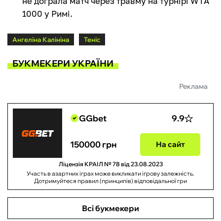
не дограла матч через травму на турнірі WTA
1000 у Римі.
Ангеліна Калініна
Теніс
БУКМЕКЕРИ УКРАЇНИ
Реклама
GGbet
9.9
150000 грн
На сайт
Ліцензія КРАІЛ № 78 від 23.08.2023
Участь в азартних іграх може викликати ігрову залежність.
Дотримуйтеся правил (принципів) відповідальної гри
Всі букмекери