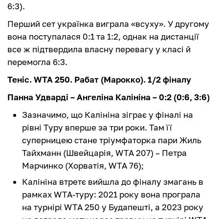
6:3).
Перший сет українка виграла «всуху». У другому
вона поступалася 0:1 та 1:2, однак на дистанції
все ж підтвердила власну перевагу у класі й
перемогла 6:3.
Теніс. WTA 250. Рабат (Марокко). 1/2 фіналу
Панна Удварді – Ангеліна Калініна – 0:2 (0:6, 3:6)
Зазначимо, що Калініна зіграє у фіналі на
рівні Туру вперше за три роки. Там її
суперницею стане тріумфаторка пари Жиль
Тайхманн (Швейцарія, WTA 207) – Петра
Марчинко (Хорватія, WTA 76);
Калініна втретє вийшла до фіналу змагань в
рамках WTA-туру: 2021 року вона програла
на турнірі WTA 250 у Будапешті, а 2023 року