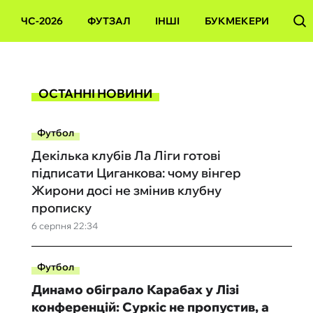
ЧС-2026
ФУТЗАЛ
ІНШІ
БУКМЕКЕРИ
ОСТАННІ НОВИНИ
Футбол
Декілька клубів Ла Ліги готові
підписати Циганкова: чому вінгер
Жирони досі не змінив клубну
прописку
6 серпня 22:34
Футбол
Динамо обіграло Карабах у Лізі
конференцій: Суркіс не пропустив, а