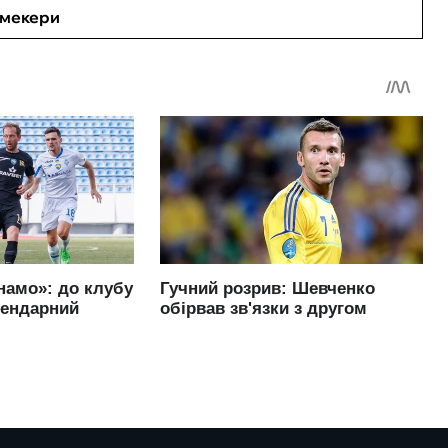
кмекери