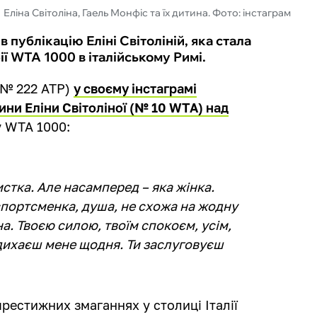
Еліна Світоліна, Гаель Монфіс та їх дитина. Фото: інстаграм
публікацію Еліні Світоліній, яка стала
 WTA 1000 в італійському Римі.
(№ 222 ATP)
у своєму інстаграмі
ини Еліни Світоліної (№ 10 WTA) над
у WTA 1000:
истка. Але насамперед – яка жінка.
спортсменка, душа, не схожа на жодну
а. Твоєю силою, твоїм спокоєм, усім,
адихаєш мене щодня. Ти заслуговуєш
престижних змаганнях у столиці Італії