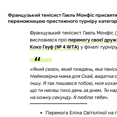
Французький тенісист Гаель Монфіс присвятив 
переможницею престижного турніру категорії
Французький тенісист Гаель Монфіс 
висловився про
перемогу своєї друж
Коко Гауф (№ 4 WTA)
у фіналі турнір
«Який сезон, який тиждень, яка теніс
Неймовірна мама для Скай, видатна 
іншу. Я так пишаюся тобою, моя кохан
що ти несеш тихо день за днем. Ти н
на кожну секунду. Я люблю тебе».
Перемога Еліна Світоліної на 