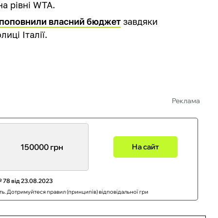
на рівні WTA.
 поповнили власний бюджет
завдяки
иці Італії.
Реклама
150000 грн
На сайт
 78 від 23.08.2023
сть. Дотримуйтеся правил (принципів) відповідальної гри