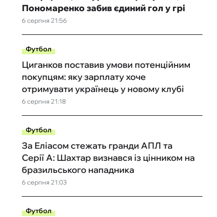
Пономаренко забив єдиний гол у грі
6 серпня 21:56
Футбол
Циганков поставив умови потенційним
покупцям: яку зарплату хоче
отримувати українець у новому клубі
6 серпня 21:18
Футбол
За Еліасом стежать гранди АПЛ та
Серії А: Шахтар визнався із цінником на
бразильського нападника
6 серпня 21:03
Футбол