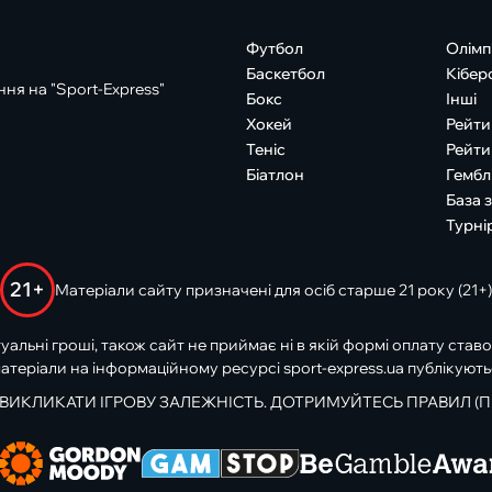
Футбол
Олімп
Баскетбол
Кібер
ня на "Sport-Express"
Бокс
Інші
Хокей
Рейти
Теніс
Рейти
Біатлон
Гембл
База 
Турні
21+
Матеріали сайту призначені для осіб старше 21 року (21+)
туальні гроші, також сайт не приймає ні в якій формі оплату ставо
атеріали на інформаційному ресурсі sport-express.ua публікують
 ВИКЛИКАТИ ІГРОВУ ЗАЛЕЖНІСТЬ. ДОТРИМУЙТЕСЬ ПРАВИЛ (П