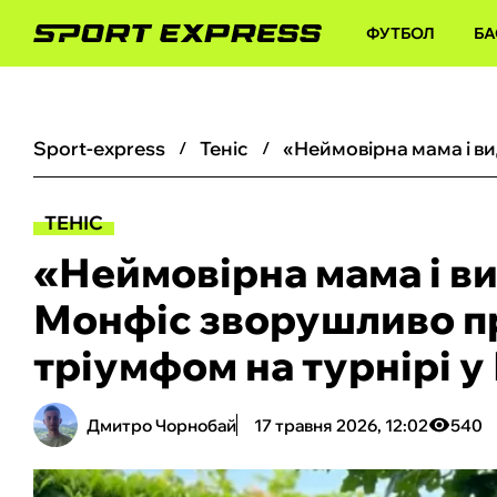
ФУТБОЛ
БА
sport-express
теніс
ТЕНІС
«Неймовірна мама і в
Монфіс зворушливо пр
тріумфом на турнірі у
Дмитро Чорнобай
17 травня 2026, 12:02
540