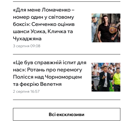
«Для мене Ломаченко –
номер один у світовому
боксі»: Сенченко оцінив
шанси Усика, Кличка та
Чухаджяна
3 серпня 09:08
«Це був справжній іспит для
нас»: Ротань про перемогу
Полісся над Чорноморцем
та феєрію Велетня
2 серпня 16:57
Всі ексклюзиви