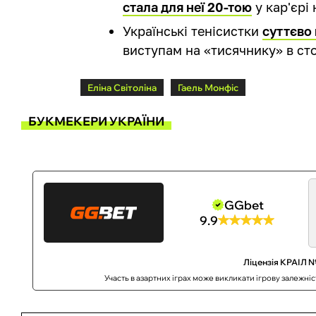
стала для неї 20-тою
у кар'єрі 
Українські тенісистки
суттєво
виступам на «тисячнику» в стол
Еліна Світоліна
Гаель Монфіс
БУКМЕКЕРИ УКРАЇНИ
GGbet
9.9
Ліцензія КРАІЛ №
Участь в азартних іграх може викликати ігрову залежні