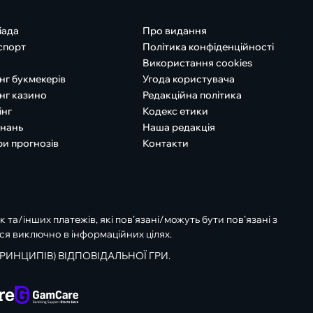
іада
Про видання
спорт
Політика конфіденційності
Використання cookies
нг букмекерів
Угода користувача
нг казино
Редакційна політика
інг
Кодекс етики
знань
Наша редакція
ри прогнозів
Контакти
к та/інших платежів, які пов’язані/можуть бути пов’язані з
ся виключно в інформаційних цілях.
РИНЦИПІВ) ВІДПОВІДАЛЬНОЇ ГРИ.