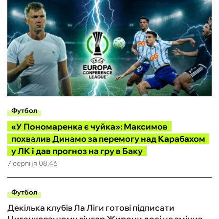
Футбол
«У Пономаренка є чуйка»: Максимов
похвалив Динамо за перемогу над Карабахом
у ЛК і дав прогноз на гру в Баку
7 серпня 08:46
Футбол
Декілька клубів Ла Ліги готові підписати
Циганкова: чому вінгер Жирони досі не змінив