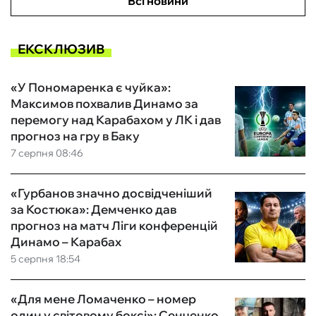
Всі новини
ЕКСКЛЮЗИВ
«У Пономаренка є чуйка»:
Максимов похвалив Динамо за
перемогу над Карабахом у ЛК і дав
прогноз на гру в Баку
7 серпня 08:46
«Гурбанов значно досвідченіший
за Костюка»: Демченко дав
прогноз на матч Ліги конференцій
Динамо – Карабах
5 серпня 18:54
«Для мене Ломаченко – номер
один у світовому боксі»: Сенченко