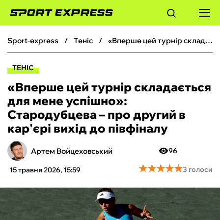
sport-express
теніс
«Вперше цей турнір складається для мене успішно»: Стародубцева – про другий в кар'єрі вихід до півфіналу
ФУТБОЛ
ТЕНІС
БАСКЕТБОЛ
«Вперше цей турнір складається
для мене успішно»:
БОКС
Стародубцева – про другий в
кар'єрі вихід до півфіналу
ХОКЕЙ
Артем Войцеховський
96
ТЕНІС
★
★
★
★
★
★
★
★
★
★
3 голоси
15 травня 2026, 15:59
КІБЕРСПОРТ
ЧС-2026