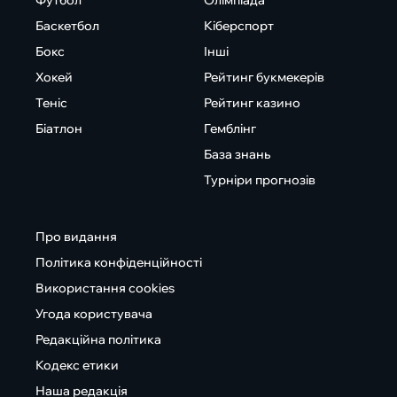
Футбол
Олімпіада
Баскетбол
Кіберспорт
Бокс
Інші
Хокей
Рейтинг букмекерів
Теніс
Рейтинг казино
Біатлон
Гемблінг
База знань
Турніри прогнозів
Про видання
Політика конфіденційності
Використання cookies
Угода користувача
Редакційна політика
Кодекс етики
Наша редакція