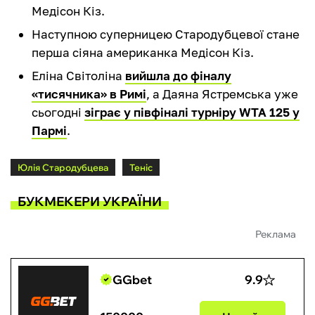
Медісон Кіз.
Наступною суперницею Стародубцевої стане
перша сіяна американка Медісон Кіз.
Еліна Світоліна
вийшла до фіналу
«тисячника» в Римі
, а Даяна Ястремська уже
сьогодні
зіграє у півфіналі турніру WTA 125 у
Пармі
.
Юлія Стародубцева
Теніс
БУКМЕКЕРИ УКРАЇНИ
Реклама
GGbet
9.9