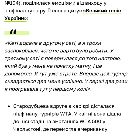
№104), поділилася емоціями від виходу у
півфінал турніру. Її слова цитує
«Великий теніс
України»
:
«Кеті додала в другому сеті, а я трохи
заспокоїлася, чого не варто було робити. У
третьому сеті я повернулася до того настрою,
який був у мене на початку матчу, і це
допомогло. Я тут уже втретє. Вперше цей турнір
складається для мене успішно. У перші два рази
я програвала тут у першому колі».
Стародубцева вдруге в кар'єрі дісталася
півфіналу турнірів WTA. У квітні вона дішла
до цієї стадії на змаганнях WTA 500 у
Чарльстоні, де перемогла американку