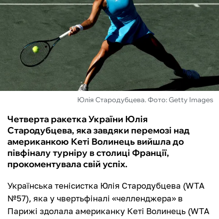
ФУТЗАЛ
ІНШІ
БУКМЕКЕРИ
Юлія Стародубцева. Фото: Getty Images
Четверта ракетка України Юлія
Стародубцева, яка завдяки перемозі над
американкою Кеті Волинець вийшла до
півфіналу турніру в столиці Франції,
прокоментувала свій успіх.
Українська тенісистка Юлія Стародубцева (WTA
№57), яка у чвертьфіналі «челленджера» в
Парижі здолала американку Кеті Волинець (WTA