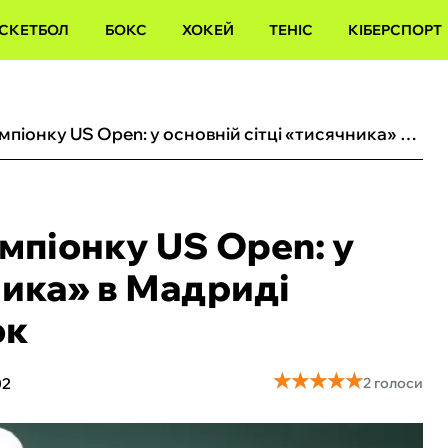
СКЕТБОЛ
БОКС
ХОКЕЙ
ТЕНІС
КІБЕРСПОРТ
Калініна перемогла чемпіонку US Open: у основній сітці «тисячника» в Мадриді зіграють шість українок
мпіонку US Open: у
ника» в Мадриді
ок
★
★
★
★
★
★
★
★
★
★
02
2 голоси