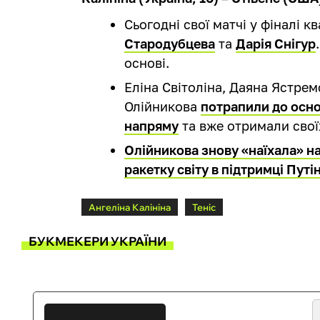
Сьогодні свої матчі у фіналі к
Стародубцева
та
Дарія Снігур
основі.
Еліна Світоліна, Даяна Ястре
Олійникова
потрапили до осно
напряму
та вже отримали свої
Олійникова знову «наїхала» н
ракетку світу в підтримці Путі
Ангеліна Калініна
Теніс
БУКМЕКЕРИ УКРАЇНИ