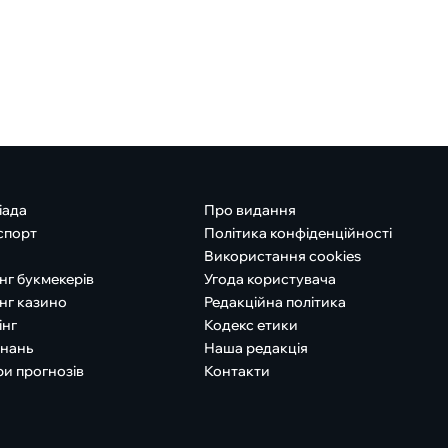
іада
Про видання
спорт
Політика конфіденційності
Використання cookies
нг букмекерів
Угода користувача
нг казино
Редакційна політика
інг
Кодекс етики
знань
Наша редакція
ри прогнозів
Контакти