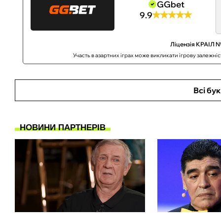
GGbet
9.9
Ліцензія КРАІЛ №
Участь в азартних іграх може викликати ігрову залежні
Всі бу