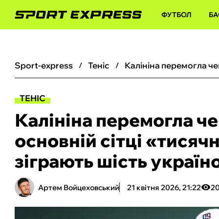
ФУТБОЛ
БА
sport-express
теніс
ТЕНІС
Калініна перемогла че
основній сітці «тисяч
зіграють шість україн
Артем Войцеховський
21 квітня 2026, 21:22
2