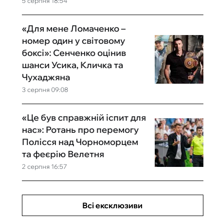
5 серпня 18:54
«Для мене Ломаченко –
номер один у світовому
боксі»: Сенченко оцінив
шанси Усика, Кличка та
Чухаджяна
3 серпня 09:08
«Це був справжній іспит для
нас»: Ротань про перемогу
Полісся над Чорноморцем
та феєрію Велетня
2 серпня 16:57
Всі ексклюзиви