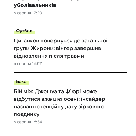
уболівальників
6 серпня 17:20
Футбол
Циганков повернувся до загальної
групи Жирони: вінгер завершив
відновлення після травми
6 серпня 16:57
Бокс
Бій між Джошуа та Ф'юрі може
відбутися вже цієї осені: інсайдер
назвав потенційну дату зіркового
поєдинку
6 серпня 16:34