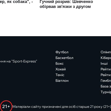
Футбол
Олімп
Баскетбол
Кібер
ня на "Sport-Express"
Бокс
Інші
Хокей
Рейти
Теніс
Рейти
Біатлон
Гембл
База 
Турні
21+
Матеріали сайту призначені для осіб старше 21 року (21+)