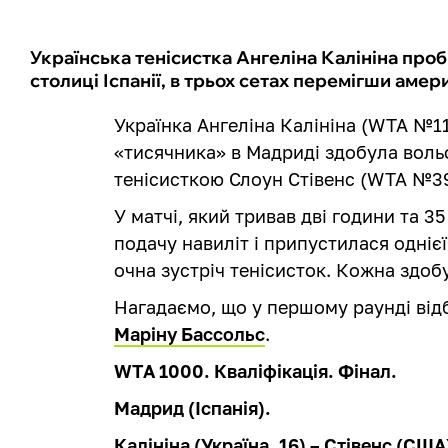
Українська тенісистка Ангеліна Калініна проб
столиці Іспанії, в трьох сетах перемігши аме
Українка Ангеліна Калініна (WTA №110
«тисячника» в Мадриді здобула вол
тенісисткою Слоун Стівенс (WTA №39
У матчі, який тривав дві години та 3
подачу навиліт і припустилася одніє
очна зустріч тенісисток. Кожна здоб
Нагадаємо, що у першому раунді від
Маріну Бассольс
.
WTA 1000. Кваліфікація. Фінал.
Мадрид (Іспанія).
Калініна (Україна, 16) – Стівенс (США) 