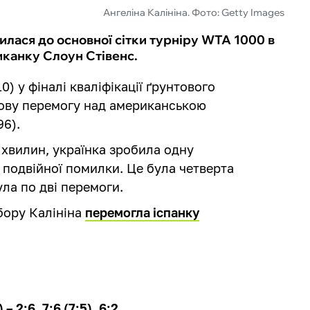
Ангеліна Калініна. Фото: Getty Images
илася до основної сітки турніру WTA 1000 в
риканку Слоун Стівенс.
) у фіналі кваліфікації ґрунтового
ьову перемогу над американською
6).
5 хвилин, українка зробила одну
ї подвійної помилки. Це була четверта
ула по дві перемоги.
бору Калініна
перемогла іспанку
– 2:6, 7:6 (7:5), 6:2.