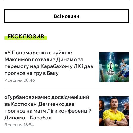
Всі новини
ЕКСКЛЮЗИВ
«У Пономаренка є чуйка»:
Максимов похвалив Динамо за
перемогу над Карабахом у ЛК і дав
прогноз на гру в Баку
7 серпня 08:46
«Гурбанов значно досвідченіший
за Костюка»: Демченко дав
прогноз на матч Ліги конференцій
Динамо – Карабах
5 серпня 18:54