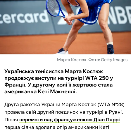
ФУТЗАЛ
ІНШІ
БУКМЕКЕРИ
Марта Костюк. Фото: Getty Images
Українська тенісистка Марта Костюк
продовжує виступи на турнірі WTA 250 у
Франції. У другому колі її жертвою стала
американка Кеті Макнеллі.
Друга ракетка України Марта Костюк (WTA №28)
провела свій другий поєдинок на турнірі в Руані.
Після
перемоги над француженкою Діан Паррі
перша сіяна здолала опір американки Кеті