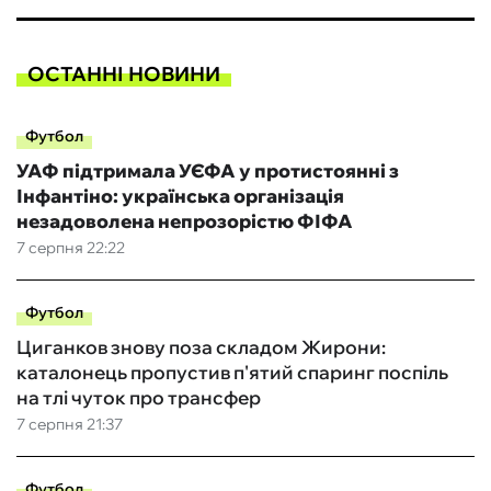
ОСТАННІ НОВИНИ
Футбол
УАФ підтримала УЄФА у протистоянні з
Інфантіно: українська організація
незадоволена непрозорістю ФІФА
7 серпня 22:22
Футбол
Циганков знову поза складом Жирони:
каталонець пропустив п'ятий спаринг поспіль
на тлі чуток про трансфер
7 серпня 21:37
Футбол