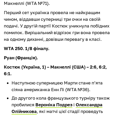
Макнеллі (WTA №71).
Перший сет українка провела не найкращим
чином, віддавши суперниці три очки на своїй
подачі. У другій партії Костюк уникнула побідних
помилок. Вирішальний відрізок гри вона провела
на одному диханні, довівши перевагу в класі.
WTA 250. 1/8 фіналу.
Руан (Франція).
Костюк (Україна, 1) – Макнеллі (США) – 2:6, 6:2,
6:1.
Наступною суперницею Марти стане п’ята
сіяна американка Енн Лі (WTA №36).
До другого кола французького турніру також
пробилися
Вероніка Подрез
і
Олександра
Олійникова
, які матчі цієї стадії проведуть