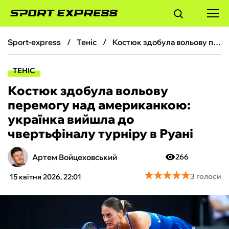
sport-express
теніс
Костюк здобула вольову перемогу над американкою: українка вийшла до чвертьфіналу турніру в Руані
ФУТБОЛ
ТЕНІС
БАСКЕТБОЛ
Костюк здобула вольову
перемогу над американкою:
БОКС
українка вийшла до
чвертьфіналу турніру в Руані
ХОКЕЙ
Артем Войцеховський
266
ТЕНІС
★
★
★
★
★
★
★
★
★
★
3 голоси
15 квітня 2026, 22:01
КІБЕРСПОРТ
ЧС-2026