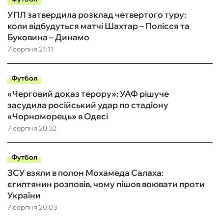
УПЛ затвердила розклад четвертого туру:
коли відбудуться матчі Шахтар – Полісся та
Буковина – Динамо
7 серпня 21:11
Футбол
«Черговий доказ терору»: УАФ рішуче
засудила російський удар по стадіону
«Чорноморець» в Одесі
7 серпня 20:32
Футбол
ЗСУ взяли в полон Мохамеда Салаха:
єгиптянин розповів, чому пішов воювати проти
України
7 серпня 20:03