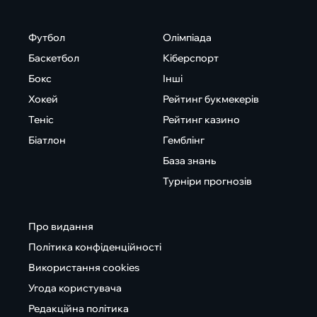
Футбол
Олімпіада
Баскетбол
Кіберспорт
Бокс
Інші
Хокей
Рейтинг букмекерів
Теніс
Рейтинг казино
Біатлон
Гемблінг
База знань
Турніри прогнозів
Про видання
Політика конфіденційності
Використання cookies
Угода користувача
Редакційна політика