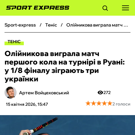
sport-express
теніс
Олійникова виграла матч першого кола на турнірі в Руані: у 1/8 фіналу зіграють три українки
ФУТБОЛ
ТЕНІС
БАСКЕТБОЛ
Олійникова виграла матч
першого кола на турнірі в Руані:
БОКС
у 1/8 фіналу зіграють три
українки
ХОКЕЙ
Артем Войцеховський
272
ТЕНІС
★
★
★
★
★
★
★
★
★
★
2 голоси
15 квітня 2026, 15:47
КІБЕРСПОРТ
ЧС-2026