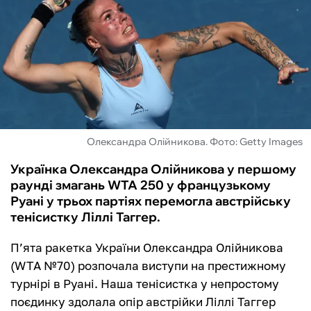
ФУТЗАЛ
ІНШІ
БУКМЕКЕРИ
Олександра Олійникова. Фото: Getty Images
Українка Олександра Олійникова у першому
раунді змагань WTA 250 у французькому
Руані у трьох партіях перемогла австрійську
тенісистку Ліллі Таггер.
П’ята ракетка України Олександра Олійникова
(WTA №70) розпочала виступи на престижному
турнірі в Руані. Наша тенісистка у непростому
поєдинку здолала опір австрійки Ліллі Таггер