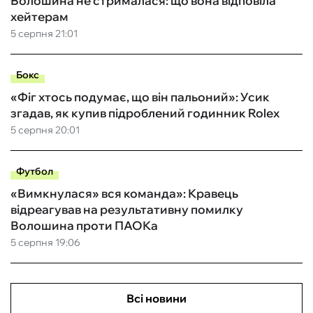
Волошина не стрималася: що вона відповіла
хейтерам
5 серпня 21:01
Бокс
«Фіг хтось подумає, що він пальоний»: Усик
згадав, як купив підроблений годинник Rolex
5 серпня 20:01
Футбол
«Вимкнулася» вся команда»: Кравець
відреагував на результативну помилку
Волошина проти ПАОКа
5 серпня 19:06
Всі новини