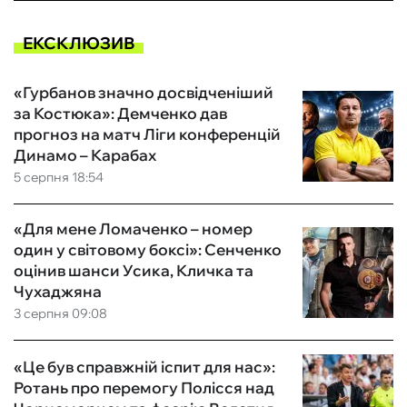
ЕКСКЛЮЗИВ
«Гурбанов значно досвідченіший
за Костюка»: Демченко дав
прогноз на матч Ліги конференцій
Динамо – Карабах
5 серпня 18:54
«Для мене Ломаченко – номер
один у світовому боксі»: Сенченко
оцінив шанси Усика, Кличка та
Чухаджяна
3 серпня 09:08
«Це був справжній іспит для нас»:
Ротань про перемогу Полісся над