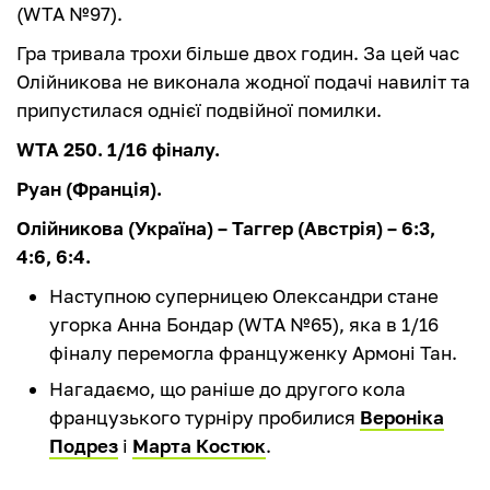
(WTA №97).
Гра тривала трохи більше двох годин. За цей час
Олійникова не виконала жодної подачі навиліт та
припустилася однієї подвійної помилки.
WTA 250. 1/16 фіналу.
Руан (Франція).
Олійникова (Україна) – Таггер (Австрія) – 6:3,
4:6, 6:4.
Наступною суперницею Олександри стане
угорка Анна Бондар (WTA №65), яка в 1/16
фіналу перемогла француженку Армоні Тан.
Нагадаємо, що раніше до другого кола
французького турніру пробилися
Вероніка
Подрез
і
Марта Костюк
.