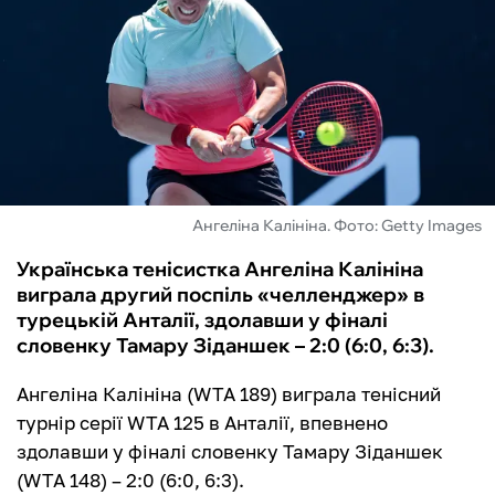
ФУТЗАЛ
ІНШІ
БУКМЕКЕРИ
Ангеліна Калініна. Фото: Getty Images
Українська тенісистка Ангеліна Калініна
виграла другий поспіль «челленджер» в
турецькій Анталії, здолавши у фіналі
словенку Тамару Зіданшек – 2:0 (6:0, 6:3).
Ангеліна Калініна (WTA 189) виграла тенісний
турнір серії WTA 125 в Анталії, впевнено
здолавши у фіналі словенку Тамару Зіданшек
(WTA 148) – 2:0 (6:0, 6:3).