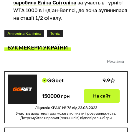
заробила Еліна Світоліна
за участь в турнірі
WTA 1000 в Індіан-Веллсі, де вона зупинилася
на стадії 1/2 фіналу.
Ангеліна Калініна
Теніс
БУКМЕКЕРИ УКРАЇНИ
Реклама
GGbet
9.9
150000 грн
На сайт
Ліцензія КРАІЛ № 78 від 23.08.2023
Участь в азартних іграх може викликати ігрову залежність.
Дотримуйтеся правил (принципів) відповідальної гри