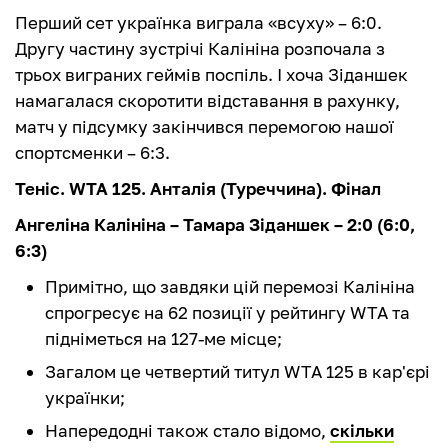
Перший сет українка виграла «всуху» – 6:0.
Другу частину зустрічі Калініна розпочала з
трьох виграних геймів поспіль. І хоча Зіданшек
намагалася скоротити відставання в рахунку,
матч у підсумку закінчився перемогою нашої
спортсменки – 6:3.
Теніс. WTA 125. Анталія (Туреччина). Фінал
Ангеліна Калініна – Тамара Зіданшек – 2:0 (6:0,
6:3)
Примітно, що завдяки цій перемозі Калініна
спрогресує на 62 позиції у рейтингу WTA та
підніметься на 127-ме місце;
Загалом це четвертий титул WTA 125 в кар'єрі
українки;
Напередодні також стало відомо,
скільки