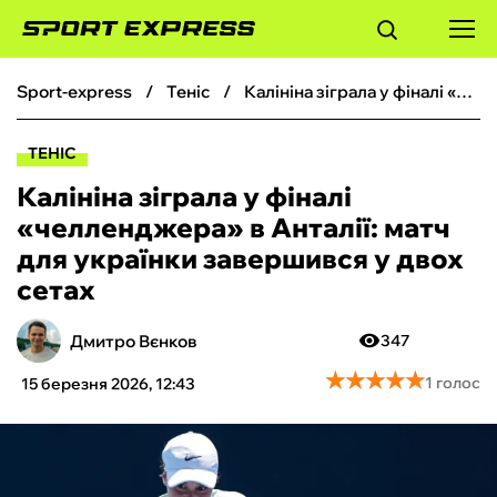
sport-express
теніс
Калініна зіграла у фіналі «челленджера» в Анталії: матч для українки завершився у двох сетах
ФУТБОЛ
ТЕНІС
БАСКЕТБОЛ
Калініна зіграла у фіналі
«челленджера» в Анталії: матч
БОКС
для українки завершився у двох
сетах
ХОКЕЙ
Дмитро Вєнков
347
ТЕНІС
★
★
★
★
★
★
★
★
★
★
1 голос
15 березня 2026, 12:43
КІБЕРСПОРТ
ЧС-2026