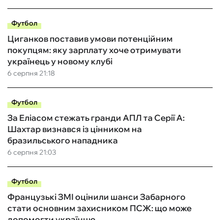
Футбол
Циганков поставив умови потенційним
покупцям: яку зарплату хоче отримувати
українець у новому клубі
6 серпня 21:18
Футбол
За Еліасом стежать гранди АПЛ та Серії А:
Шахтар визнався із цінником на
бразильського нападника
6 серпня 21:03
Футбол
Французькі ЗМІ оцінили шанси Забарного
стати основним захисником ПСЖ: що може
допомогти українцю