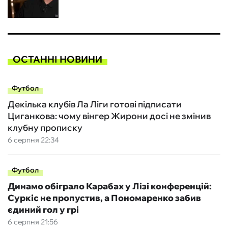
ОСТАННІ НОВИНИ
Футбол
Декілька клубів Ла Ліги готові підписати
Циганкова: чому вінгер Жирони досі не змінив
клубну прописку
6 серпня 22:34
Футбол
Динамо обіграло Карабах у Лізі конференцій:
Суркіс не пропустив, а Пономаренко забив
єдиний гол у грі
6 серпня 21:56