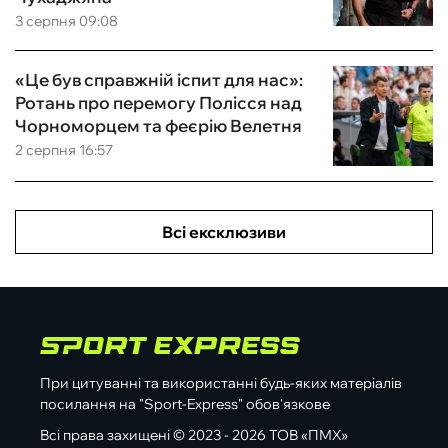
3 серпня 09:08
«Це був справжній іспит для нас»:
Ротань про перемогу Полісся над
Чорноморцем та феєрію Велетня
2 серпня 16:57
Всі ексклюзиви
При цитуванні та використанні будь-яких матеріалів
посилання на "Sport-Express" обов'язкове
Всі права захищені © 2023 - 2026 ТОВ «ПМХ»