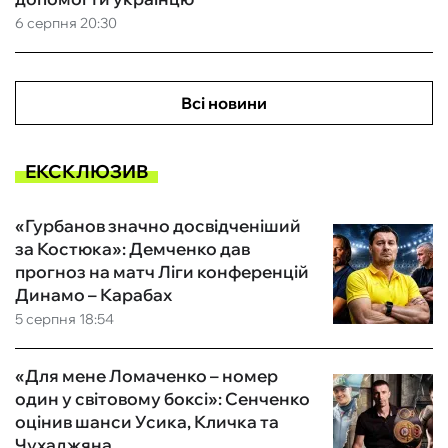
6 серпня 20:30
Всі новини
ЕКСКЛЮЗИВ
«Гурбанов значно досвідченіший
за Костюка»: Демченко дав
прогноз на матч Ліги конференцій
Динамо – Карабах
5 серпня 18:54
«Для мене Ломаченко – номер
один у світовому боксі»: Сенченко
оцінив шанси Усика, Кличка та
Чухаджяна