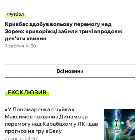
Футбол
Кривбас здобув вольову перемогу над
Зорею: криворіжці забили тричі впродовж
дев'яти хвилин
9 серпня 14:50
Всі новини
ЕКСКЛЮЗИВ
«У Пономаренка є чуйка»:
Максимов похвалив Динамо за
перемогу над Карабахом у ЛК і дав
прогноз на гру в Баку
7 серпня 08:46