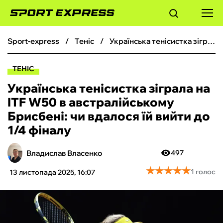
sport-express
теніс
Українська тенісистка зіграла на ITF W50 в австралійському Брисбені: чи вдалося їй вийти до 1/4 фіналу
ФУТБОЛ
ТЕНІС
БАСКЕТБОЛ
Українська тенісистка зіграла на
ITF W50 в австралійському
БОКС
Брисбені: чи вдалося їй вийти до
1/4 фіналу
ХОКЕЙ
Владислав Власенко
497
ТЕНІС
★
★
★
★
★
★
★
★
★
★
1 голос
13 листопада 2025, 16:07
КІБЕРСПОРТ
ЧС-2026