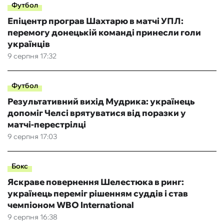
Футбол
Епіцентр програв Шахтарю в матчі УПЛ:
перемогу донецькій команді принесли голи
українців
9 серпня 17:32
Футбол
Результативний вихід Мудрика: українець
допоміг Челсі врятуватися від поразки у
матчі-перестрілці
9 серпня 17:03
Бокс
Яскраве повернення Шелестюка в ринг:
українець переміг рішенням суддів і став
чемпіоном WBO International
9 серпня 16:38