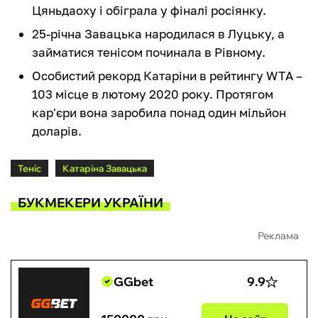
Цяньдаоху і обіграла у фіналі росіянку.
25-річна Завацька народилася в Луцьку, а
займатися тенісом починала в Рівному.
Особистий рекорд Катаріни в рейтингу WTA –
103 місце в лютому 2020 року. Протягом
кар'єри вона заробила понад один мільйон
доларів.
Теніс
Катаріна Завацька
БУКМЕКЕРИ УКРАЇНИ
Реклама
GGbet
9.9