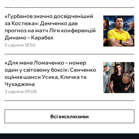
«Гурбанов значно досвідченіший
за Костюка»: Демченко дав
прогноз на матч Ліги конференцій
Динамо – Карабах
5 серпня 18:54
«Для мене Ломаченко – номер
один у світовому боксі»: Сенченко
оцінив шанси Усика, Кличка та
Чухаджяна
3 серпня 09:08
Всі ексклюзиви