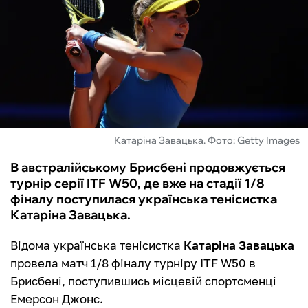
ФУТЗАЛ
ІНШІ
БУКМЕКЕРИ
Катаріна Завацька. Фото: Getty Images
В австралійському Брисбені продовжується
турнір серії ITF W50, де вже на стадії 1/8
фіналу поступилася українська тенісистка
Катаріна Завацька.
Відома українська тенісистка
Катаріна Завацька
провела матч 1/8 фіналу турніру ITF W50 в
Брисбені, поступившись місцевій спортсменці
Емерсон Джонс.