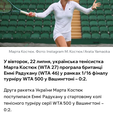
ФУТЗАЛ
ІНШІ
БУКМЕКЕРИ
Марта Костюк. Фото: Instagram М. Костюк/Arata Yamaoka
У вівторок, 22 липня, українська тенісистка
Марта Костюк (WTA 27) програла британці
Еммі Радукану (WTA 46) у рамках 1/16 фіналу
турніру WTA 500 у Вашингтоні – 0:2.
Друга ракетка України Марта Костюк
поступилася Еммі Радукану у стартовому колі
тенісного турніру серії WTA 500 у Вашингтоні –
0:2.