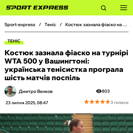
sport-express
теніс
Костюк зазнала фіаско на турнірі WTA 500 у Вашингтоні: українська тенісистка програла шість матчів поспіль
ФУТБОЛ
ТЕНІС
БАСКЕТБОЛ
Костюк зазнала фіаско на турнірі
WTA 500 у Вашингтоні:
БОКС
українська тенісистка програла
шість матчів поспіль
ХОКЕЙ
Дмитро Вєнков
803
ТЕНІС
★
★
★
★
★
★
★
★
★
★
3 голоси
23 липня 2025, 08:47
КІБЕРСПОРТ
ЧС-2026