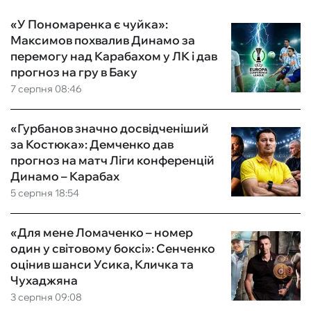
«У Пономаренка є чуйка»:
Максимов похвалив Динамо за
перемогу над Карабахом у ЛК і дав
прогноз на гру в Баку
7 серпня 08:46
«Гурбанов значно досвідченіший
за Костюка»: Демченко дав
прогноз на матч Ліги конференцій
Динамо – Карабах
5 серпня 18:54
«Для мене Ломаченко – номер
один у світовому боксі»: Сенченко
оцінив шанси Усика, Кличка та
Чухаджяна
3 серпня 09:08