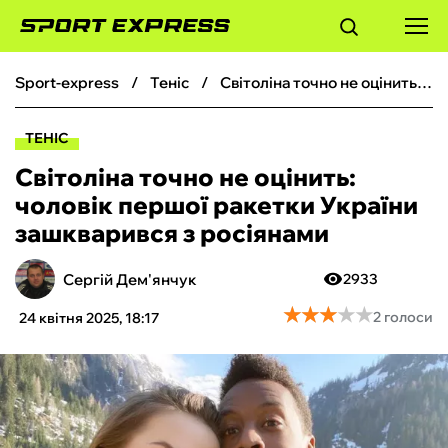
sport-express
теніс
Світоліна точно не оцінить: чоловік першої ракетки України зашкварився з росіянами
ФУТБОЛ
ТЕНІС
БАСКЕТБОЛ
Світоліна точно не оцінить:
чоловік першої ракетки України
БОКС
зашкварився з росіянами
ХОКЕЙ
Сергій Дем'янчук
2933
★
★
★
★
★
★
★
★
★
★
2 голоси
24 квітня 2025, 18:17
ТЕНІС
КІБЕРСПОРТ
ЧС-2026