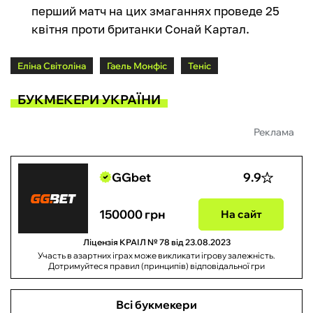
перший матч на цих змаганнях проведе 25
квітня проти британки Сонай Картал.
Еліна Світоліна
Гаель Монфіс
Теніс
БУКМЕКЕРИ УКРАЇНИ
Реклама
GGbet
9.9
150000 грн
На сайт
Ліцензія КРАІЛ № 78 від 23.08.2023
Участь в азартних іграх може викликати ігрову залежність.
Дотримуйтеся правил (принципів) відповідальної гри
Всі букмекери