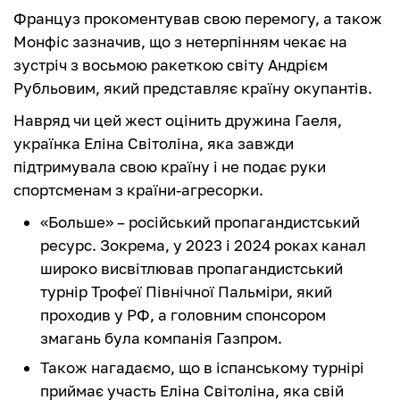
Француз прокоментував свою перемогу, а також
Монфіс зазначив, що з нетерпінням чекає на
зустріч з восьмою ракеткою світу Андрієм
Рубльовим, який представляє країну окупантів.
Навряд чи цей жест оцінить дружина Гаеля,
українка Еліна Світоліна, яка завжди
підтримувала свою країну і не подає руки
спортсменам з країни-агресорки.
«Больше‎» – російський пропагандистський
ресурс. Зокрема, у 2023 і 2024 роках канал
широко висвітлював пропагандистський
турнір Трофеї Північної Пальміри, який
проходив у РФ, а головним спонсором
змагань була компанія Газпром.
Також нагадаємо, що в іспанському турнірі
приймає участь Еліна Світоліна, яка свій