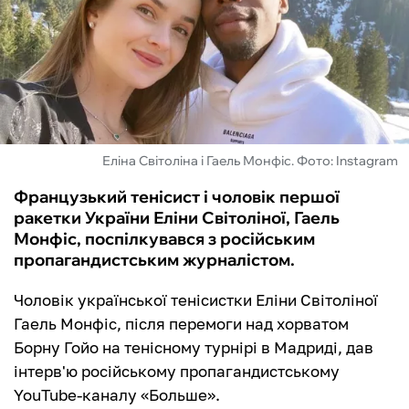
ФУТЗАЛ
ІНШІ
БУКМЕКЕРИ
Еліна Світоліна і Гаель Монфіс. Фото: Instagram
Французький тенісист і чоловік першої
ракетки України Еліни Світоліної, Гаель
Монфіс, поспілкувався з російським
пропагандистським журналістом.
Чоловік української тенісистки Еліни Світоліної
Гаель Монфіс, після перемоги над хорватом
Борну Гойо на тенісному турнірі в Мадриді, дав
інтерв'ю російському пропагандистському
YouTube-каналу «Больше‎».