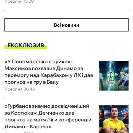
7 серпня 15:08
Всі новини
ЕКСКЛЮЗИВ
«У Пономаренка є чуйка»:
Максимов похвалив Динамо за
перемогу над Карабахом у ЛК і дав
прогноз на гру в Баку
7 серпня 08:46
«Гурбанов значно досвідченіший
за Костюка»: Демченко дав
прогноз на матч Ліги конференцій
Динамо – Карабах