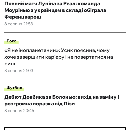
Повний матч Луніна за Реал: команда
Моурінью з українцем в складі обіграла
Ференцварош
8 серпня 21:53
Бокс
«Я не інопланетянин»: Усик пояснив, чому
хоче завершити кар’єру і не повертатися на
ринг
8 серпня 21:03
Футбол
Дебют Довбика за Болонью: вихід на заміну і
розгромна поразка від Пізи
8 серпня 20:46