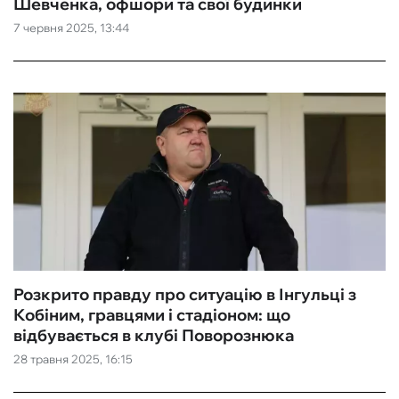
Шевченка, офшори та свої будинки
7 червня 2025, 13:44
Розкрито правду про ситуацію в Інгульці з
Кобіним, гравцями і стадіоном: що
відбувається в клубі Поворознюка
28 травня 2025, 16:15