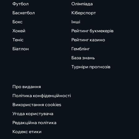
Футбол
Олімпіада
Баскетбол
Кіберспорт
Бокс
Інші
Хокей
Рейтинг букмекерів
Теніс
Рейтинг казино
Біатлон
Гемблінг
База знань
Турніри прогнозів
Про видання
Політика конфіденційності
Використання cookies
Угода користувача
Редакційна політика
Кодекс етики