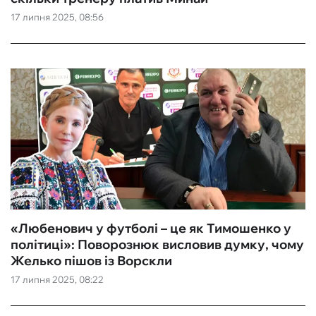
17 липня 2025, 08:56
ФУТЗАЛ
ІНШІ
БУКМЕКЕРИ
«Любенович у футболі – це як Тимошенко у
політиці»: Поворознюк висловив думку, чому
Желько пішов із Ворскли
17 липня 2025, 08:22