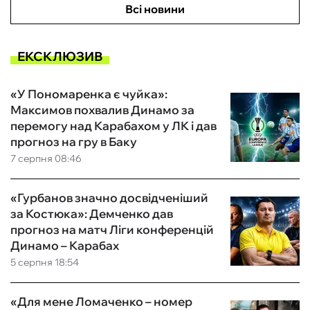
Всі новини
ЕКСКЛЮЗИВ
«У Пономаренка є чуйка»:
Максимов похвалив Динамо за
перемогу над Карабахом у ЛК і дав
прогноз на гру в Баку
7 серпня 08:46
«Гурбанов значно досвідченіший
за Костюка»: Демченко дав
прогноз на матч Ліги конференцій
Динамо – Карабах
5 серпня 18:54
«Для мене Ломаченко – номер