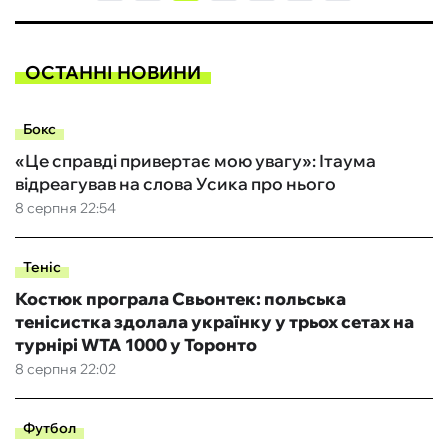
ОСТАННІ НОВИНИ
Бокс
«Це справді привертає мою увагу»: Ітаума
відреагував на слова Усика про нього
8 серпня 22:54
Теніс
Костюк програла Свьонтек: польська
тенісистка здолала українку у трьох сетах на
турнірі WTA 1000 у Торонто
8 серпня 22:02
Футбол