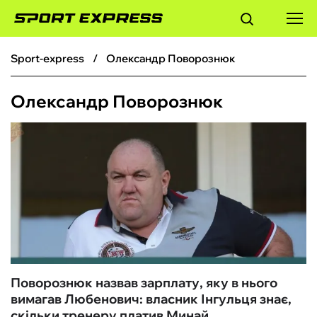
sport-express
Олександр Поворознюк
ФУТБОЛ
Олександр Поворознюк
БАСКЕТБОЛ
БОКС
ХОКЕЙ
ТЕНІС
КІБЕРСПОРТ
Поворознюк назвав зарплату, яку в нього
вимагав Любенович: власник Інгульця знає,
ЧС-2026
скільки тренеру платив Минай