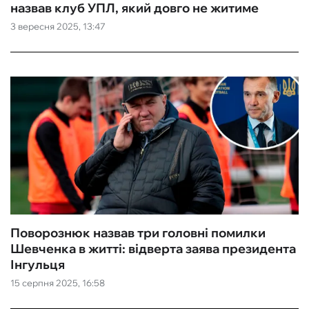
назвав клуб УПЛ, який довго не житиме
3 вересня 2025, 13:47
Поворознюк назвав три головні помилки
Шевченка в житті: відверта заява президента
Інгульця
15 серпня 2025, 16:58