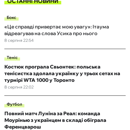
ОСТАННІ НОВИНИ
Бокс
«Це справді привертає мою увагу»: Ітаума
відреагував на слова Усика про нього
8 серпня 22:54
Теніс
Костюк програла Свьонтек: польська
тенісистка здолала українку у трьох сетах на
турнірі WTA 1000 у Торонто
8 серпня 22:02
Футбол
Повний матч Луніна за Реал: команда
Моурінью з українцем в складі обіграла
Ференцварош