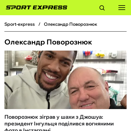
sport-express
Олександр Поворознюк
ФУТБОЛ
Олександр Поворознюк
БАСКЕТБОЛ
БОКС
ХОКЕЙ
ТЕНІС
КІБЕРСПОРТ
Поворознюк зіграв у шахи з Джошуа:
президент Інгульця поділився вогняними
ЧС-2026
фото в Інстаграмі