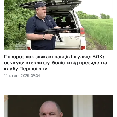
Поворознюк злякав гравців Інгульця ВЛК:
ось куди втекли футболісти від президента
клубу Першої ліги
12 жовтня 2025, 09:04