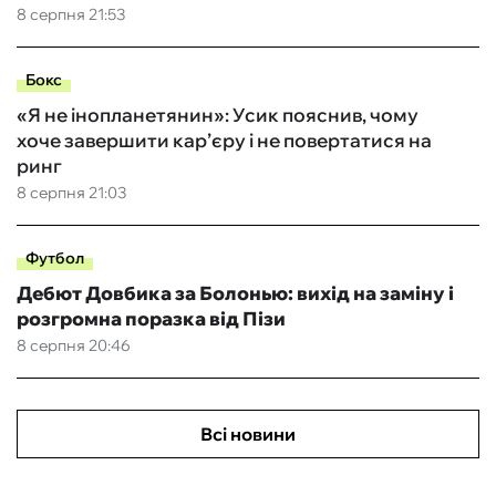
8 серпня 21:53
Бокс
«Я не інопланетянин»: Усик пояснив, чому
хоче завершити кар’єру і не повертатися на
ринг
8 серпня 21:03
Футбол
Дебют Довбика за Болонью: вихід на заміну і
розгромна поразка від Пізи
8 серпня 20:46
Всі новини