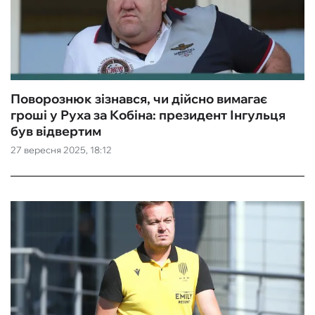
Поворознюк зізнався, чи дійсно вимагає
гроші у Руха за Кобіна: президент Інгульця
був відвертим
27 вересня 2025, 18:12