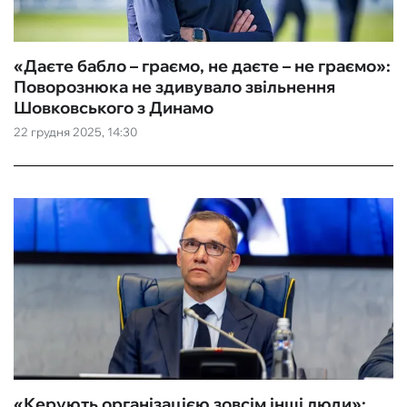
«‎Даєте бабло – граємо, не даєте – не граємо»:
Поворознюка не здивувало звільнення
Шовковського з Динамо
22 грудня 2025, 14:30
«Керують організацією зовсім інші люди»: