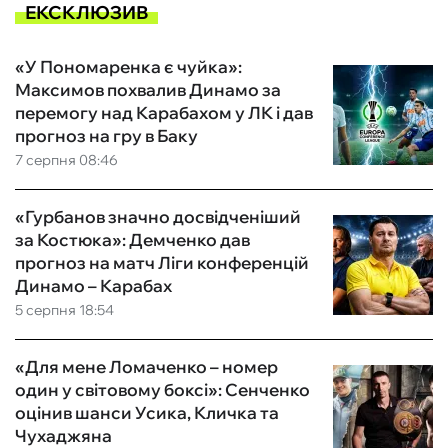
ЕКСКЛЮЗИВ
«У Пономаренка є чуйка»:
Максимов похвалив Динамо за
перемогу над Карабахом у ЛК і дав
прогноз на гру в Баку
7 серпня 08:46
«Гурбанов значно досвідченіший
за Костюка»: Демченко дав
прогноз на матч Ліги конференцій
Динамо – Карабах
5 серпня 18:54
«Для мене Ломаченко – номер
один у світовому боксі»: Сенченко
оцінив шанси Усика, Кличка та
Чухаджяна