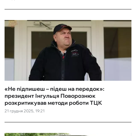
«Не підпишеш – підеш на передок»:
президент Інгульця Поворознюк
розкритикував методи роботи ТЦК
21 грудня 2025, 19:21