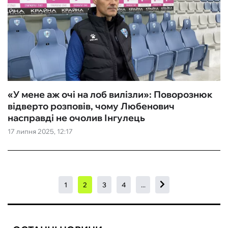
«У мене аж очі на лоб вилізли»: Поворознюк
відверто розповів, чому Любенович
насправді не очолив Інгулець
17 липня 2025, 12:17
1
2
3
4
...