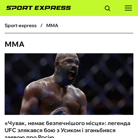
sport-express
ММА
ФУТБОЛ
ММА
БАСКЕТБОЛ
БОКС
ХОКЕЙ
ТЕНІС
КІБЕРСПОРТ
«‎Чувак, немає безпечнішого місця»: легенда
UFC злякався бою з Усиком і зганьбився
ЧС-2026
заявою про Росію