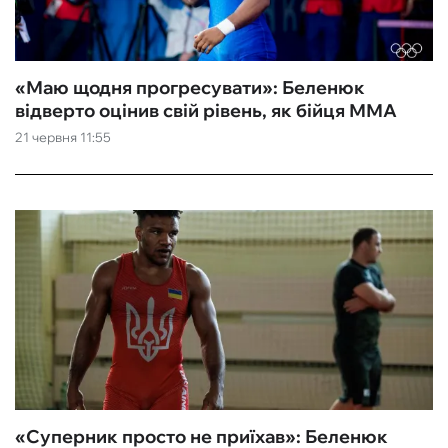
«Маю щодня прогресувати‎»: Беленюк
відверто оцінив свій рівень, як бійця ММА
21 червня 11:55
«Суперник просто не приїхав‎»: Беленюк