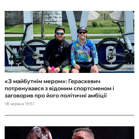
«З майбутнім мером‎»: Гераскевич
потренувався з відомим спортсменом і
заговорив про його політичні амбіції
18 червня 19:51