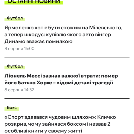
ОСТАННІ НОВИНИ
Футбол
Ярмоленко хотів бути схожим на Мілевського,
а тепер шкодує: купівлю якого авто вінгер
Динамо вважає помилкою
8 серпня 15:00
Футбол
Ліонель Мессі зазнав важкої втрати: помер
його батько Хорхе – відомі деталі трагедії
8 серпня 14:32
Бокс
«Спорт здавався чудовим шляхом»: Кличко
розкрив, чому зайнявся боксом і назвав 2
особливі книги у своєму житті