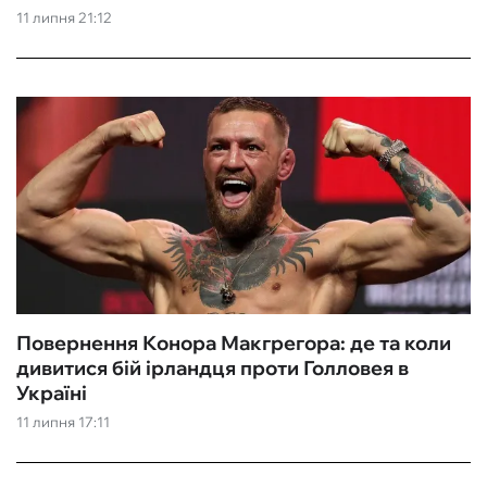
11 липня 21:12
Повернення Конора Макгрегора: де та коли
дивитися бій ірландця проти Голловея в
Україні
11 липня 17:11