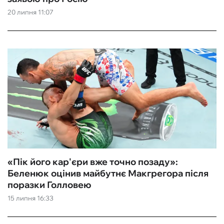
20 липня 11:07
ФУТЗАЛ
ІНШІ
БУКМЕКЕРИ
«Пік його кар'єри вже точно позаду»:
Беленюк оцінив майбутнє Макгрегора після
поразки Голловею
15 липня 16:33