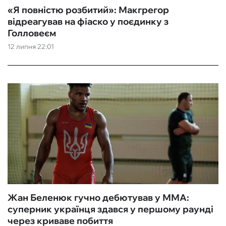
«‎Я повністю розбитий»: Макгрегор
відреагував на фіаско у поєдинку з
Голловеєм
12 липня 22:01
Жан Беленюк гучно дебютував у ММА:
суперник українця здався у першому раунді
через криваве побиття