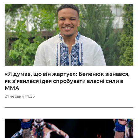
«‎Я думав, що він жартує»: Беленюк зізнався,
як з’явилася ідея спробувати власні сили в
ММА
21 червня 14:35