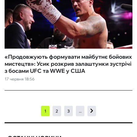
«Продовжують формувати майбутнє бойових
мистецтв»: Усик розкрив залаштунки зустрічі
з босами UFC та WWE у США
17 червня 18:56
1
2
3
...