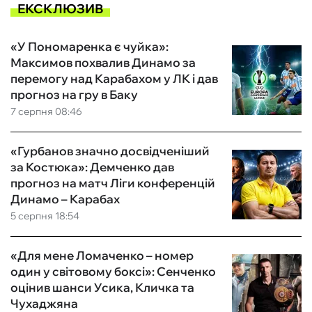
ЕКСКЛЮЗИВ
«У Пономаренка є чуйка»:
Максимов похвалив Динамо за
перемогу над Карабахом у ЛК і дав
прогноз на гру в Баку
7 серпня 08:46
«Гурбанов значно досвідченіший
за Костюка»: Демченко дав
прогноз на матч Ліги конференцій
Динамо – Карабах
5 серпня 18:54
«Для мене Ломаченко – номер
один у світовому боксі»: Сенченко
оцінив шанси Усика, Кличка та
Чухаджяна