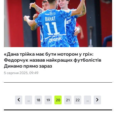
«Дана трійка має бути мотором у грі»:
Федорчук назвав найкращих футболістів
Динамо прямо зараз
5 серпня 2025, 09:49
...
18
19
20
21
22
...