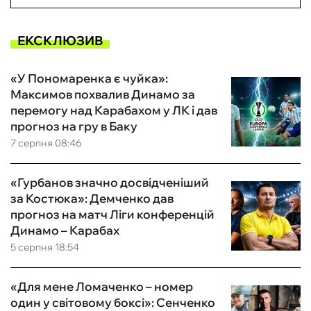
ЕКСКЛЮЗИВ
«У Пономаренка є чуйка»:
Максимов похвалив Динамо за
перемогу над Карабахом у ЛК і дав
прогноз на гру в Баку
7 серпня 08:46
«Гурбанов значно досвідченіший
за Костюка»: Демченко дав
прогноз на матч Ліги конференцій
Динамо – Карабах
5 серпня 18:54
«Для мене Ломаченко – номер
один у світовому боксі»: Сенченко