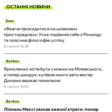
ОСТАННІ НОВИНИ
Бокс
«Важче прокидатися на шовкових
простирадлах»: Усик порівняв себе з Роналду
та пояснив філософію успіху
8 серпня 16:38
Футбол
Ярмоленко хотів бути схожим на Мілевського,
а тепер шкодує: купівлю якого авто вінгер
Динамо вважає помилкою
8 серпня 15:00
Футбол
Ліонель Мессі зазнав важкої втрати: помер