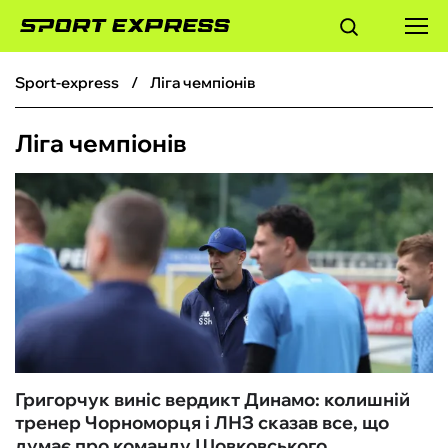
sport-express
Ліга чемпіонів
ФУТБОЛ
Ліга чемпіонів
БАСКЕТБОЛ
БОКС
ХОКЕЙ
ТЕНІС
КІБЕРСПОРТ
Григорчук виніс вердикт Динамо: колишній
тренер Чорноморця і ЛНЗ сказав все, що
ЧС-2026
думає про команду Шовковського