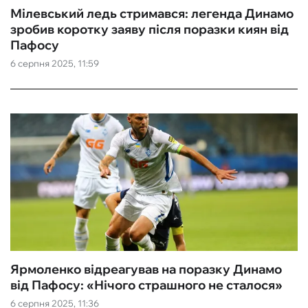
Мілевський ледь стримався: легенда Динамо
зробив коротку заяву після поразки киян від
Пафосу
6 серпня 2025, 11:59
Ярмоленко відреагував на поразку Динамо
від Пафосу: «Нічого страшного не сталося‎»
6 серпня 2025, 11:36