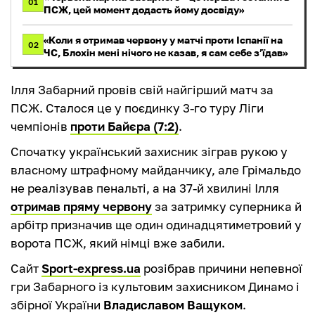
01
ПСЖ, цей момент додасть йому досвіду»
«Коли я отримав червону у матчі проти Іспанії на
02
ЧС, Блохін мені нічого не казав, я сам себе з’їдав»
Ілля Забарний провів свій найгірший матч за
ПСЖ. Сталося це у поєдинку 3-го туру Ліги
чемпіонів
проти Байєра (7:2)
.
Спочатку український захисник зіграв рукою у
власному штрафному майданчику, але Грімальдо
не реалізував пенальті, а на 37-й хвилині Ілля
отримав пряму червону
за затримку суперника й
арбітр призначив ще один одинадцятиметровий у
ворота ПСЖ, який німці вже забили.
Сайт
Sport-express.ua
розібрав причини непевної
гри Забарного із культовим захисником Динамо і
збірної України
Владиславом Ващуком
.