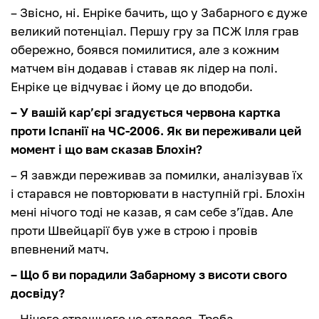
– Звісно, ні. Енріке бачить, що у Забарного є дуже
великий потенціал. Першу гру за ПСЖ Ілля грав
обережно, боявся помилитися, але з кожним
матчем він додавав і ставав як лідер на полі.
Енріке це відчуває і йому це до вподоби.
– У вашій кар’єрі згадується червона картка
проти Іспанії на ЧС-2006. Як ви переживали цей
момент і що вам сказав Блохін?
– Я завжди переживав за помилки, аналізував їх
і старався не повторювати в наступній грі. Блохін
мені нічого тоді не казав, я сам себе з’їдав. Але
проти Швейцарії був уже в строю і провів
впевнений матч.
– Що б ви порадили Забарному з висоти свого
досвіду?
– Нічого страшного не сталося. Треба