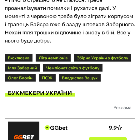
проаналізувати помилки і рухатися далі. У
моменті з червоною треба було зіграти корпусом
і гравець Байєра вже б ззаду штовхав Забарного.
Нехай Ілля трошки відпочине і знову в бій. Все у
нього буде добре.
Ексклюзив
Ліга чемпіонів
Збірна України з футболу
Ілля Забарний
Чемпіонат світу з футболу
Олег Блохін
ПСЖ
Владислав Ващук
БУКМЕКЕРИ УКРАЇНИ
Реклама
GGbet
9.9