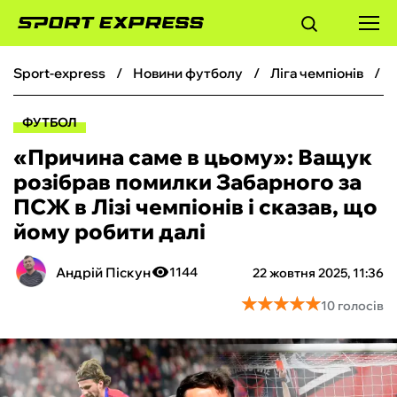
sport-express
новини футболу
ліга чемпіонів
ФУТБОЛ
ФУТБОЛ
БАСКЕТБОЛ
«Причина саме в цьому»: Ващук
розібрав помилки Забарного за
БОКС
ПСЖ в Лізі чемпіонів і сказав, що
йому робити далі
ХОКЕЙ
Андрій Піскун
1144
22 жовтня 2025, 11:36
ТЕНІС
★
★
★
★
★
★
★
★
★
★
10 голосів
КІБЕРСПОРТ
ЧС-2026