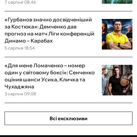
7 серпня 08:46
«Гурбанов значно досвідченіший
за Костюка»: Демченко дав
прогноз на матч Ліги конференцій
Динамо – Карабах
5 серпня 18:54
«Для мене Ломаченко – номер
один у світовому боксі»: Сенченко
оцінив шанси Усика, Кличка та
Чухаджяна
3 серпня 09:08
Всі ексклюзиви