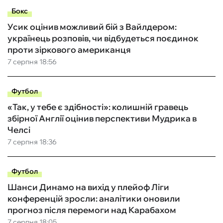
Бокс
Усик оцінив можливий бій з Вайлдером:
українець розповів, чи відбудеться поєдинок
проти зіркового американця
7 серпня 18:56
Футбол
«Так, у тебе є здібності»: колишній гравець
збірної Англії оцінив перспективи Мудрика в
Челсі
7 серпня 18:36
Футбол
Шанси Динамо на вихід у плейоф Ліги
конференцій зросли: аналітики оновили
прогноз після перемоги над Карабахом
7 серпня 18:05