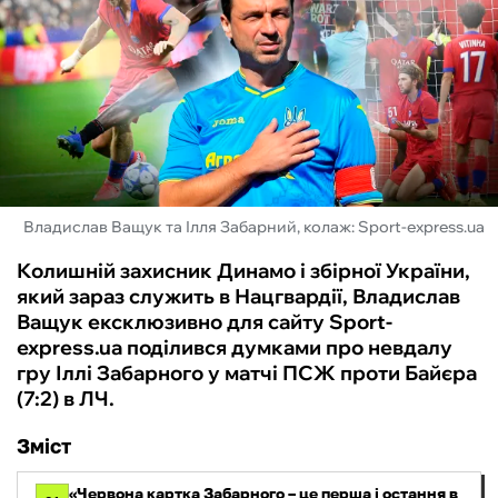
ФУТЗАЛ
ІНШІ
БУКМЕКЕРИ
Владислав Ващук та Ілля Забарний, колаж: Sport-express.ua
Колишній захисник Динамо і збірної України,
який зараз служить в Нацгвардії, Владислав
Ващук ексклюзивно для сайту Sport-
express.ua поділився думками про невдалу
гру Іллі Забарного у матчі ПСЖ проти Байєра
(7:2) в ЛЧ.
Зміст
«Червона картка Забарного – це перша і остання в