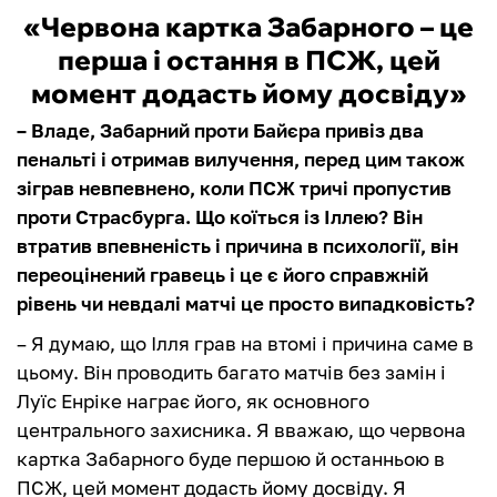
«Червона картка Забарного – це
перша і остання в ПСЖ, цей
момент додасть йому досвіду»
– Владе, Забарний проти Байєра привіз два
пенальті і отримав вилучення, перед цим також
зіграв невпевнено, коли ПСЖ тричі пропустив
проти Страсбурга. Що коїться із Іллею? Він
втратив впевненість і причина в психології, він
переоцінений гравець і це є його справжній
рівень чи невдалі матчі це просто випадковість?
– Я думаю, що Ілля грав на втомі і причина саме в
цьому. Він проводить багато матчів без замін і
Луїс Енріке награє його, як основного
центрального захисника. Я вважаю, що червона
картка Забарного буде першою й останньою в
ПСЖ, цей момент додасть йому досвіду. Я