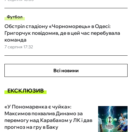
Футбол
Обстріл стадіону «Чорноморець» в Одесі:
Григорчук повідомив, де в цей час перебувала
команда
7 серпня 17:32
Всі новини
ЕКСКЛЮЗИВ
«У Пономаренка є чуйка»:
Максимов похвалив Динамо за
перемогу над Карабахом у ЛК і дав
прогноз на гру в Баку