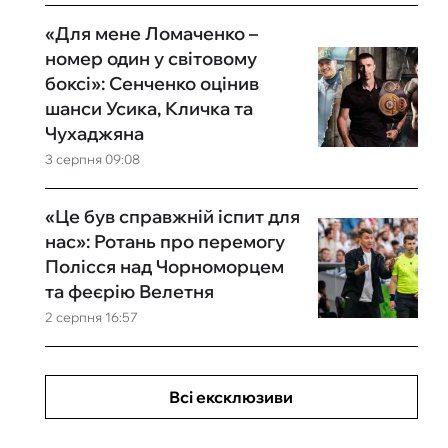
«Для мене Ломаченко –
номер один у світовому
боксі»: Сенченко оцінив
шанси Усика, Кличка та
Чухаджяна
3 серпня 09:08
«Це був справжній іспит для
нас»: Ротань про перемогу
Полісся над Чорноморцем
та феєрію Велетня
2 серпня 16:57
Всі ексклюзиви