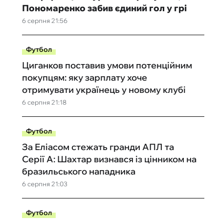
Пономаренко забив єдиний гол у грі
6 серпня 21:56
Футбол
Циганков поставив умови потенційним
покупцям: яку зарплату хоче
отримувати українець у новому клубі
6 серпня 21:18
Футбол
За Еліасом стежать гранди АПЛ та
Серії А: Шахтар визнався із цінником на
бразильського нападника
6 серпня 21:03
Футбол