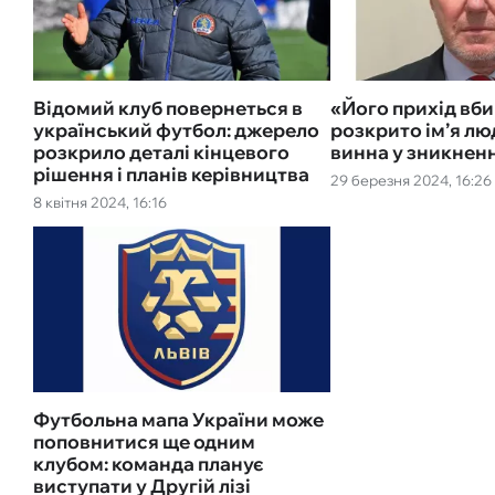
Відомий клуб повернеться в
«Його прихід вби
український футбол: джерело
розкрито ім’я лю
розкрило деталі кінцевого
винна у зникненн
рішення і планів керівництва
29 березня 2024, 16:26
8 квітня 2024, 16:16
Футбольна мапа України може
поповнитися ще одним
клубом: команда планує
виступати у Другій лізі