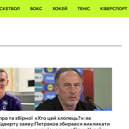
СКЕТБОЛ
БОКС
ХОКЕЙ
ТЕНІС
КІБЕРСПОРТ
ра та збірної
«Хто цей хлопець?»: як
ідверту заяву:
Петраков збирався викликати