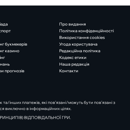
іада
Про видання
спорт
Політика конфіденційності
Використання cookies
нг букмекерів
Угода користувача
нг казино
Редакційна політика
інг
Кодекс етики
знань
Наша редакція
ри прогнозів
Контакти
к та/інших платежів, які пов’язані/можуть бути пов’язані з
ся виключно в інформаційних цілях.
РИНЦИПІВ) ВІДПОВІДАЛЬНОЇ ГРИ.