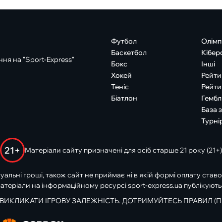
Футбол
Олімп
Баскетбол
Кібер
ня на "Sport-Express"
Бокс
Інші
Хокей
Рейти
Теніс
Рейти
Біатлон
Гембл
База 
Турні
21+
Матеріали сайту призначені для осіб старше 21 року (21+)
туальні гроші, також сайт не приймає ні в якій формі оплату ставо
атеріали на інформаційному ресурсі sport-express.ua публікують
 ВИКЛИКАТИ ІГРОВУ ЗАЛЕЖНІСТЬ. ДОТРИМУЙТЕСЬ ПРАВИЛ (П