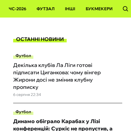
ЧС-2026
ФУТЗАЛ
ІНШІ
БУКМЕКЕРИ
ОСТАННІ НОВИНИ
Футбол
Декілька клубів Ла Ліги готові
підписати Циганкова: чому вінгер
Жирони досі не змінив клубну
прописку
6 серпня 22:34
Футбол
Динамо обіграло Карабах у Лізі
конференцій: Суркіс не пропустив, а