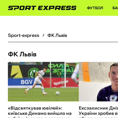
ФУТБОЛ
БА
sport-express
ФК Львів
ФК Львів
«Відсвяткував ювілей»:
Ексзахисник Дніп
київське Динамо вийшло на
України зробив в