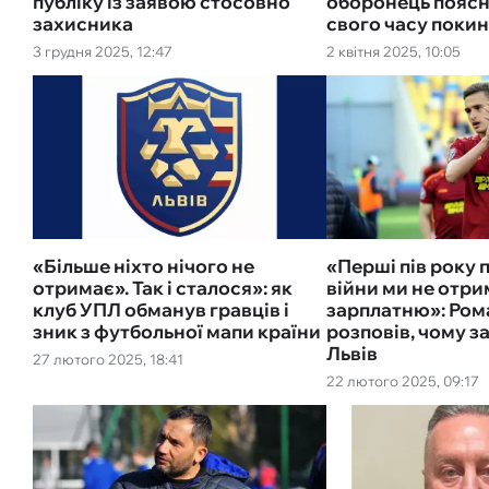
публіку із заявою стосовно
оборонець поясн
захисника
свого часу поки
3 грудня 2025, 12:47
2 квітня 2025, 10:05
«Більше ніхто нічого не
«Перші пів року 
отримає». Так і сталося»: як
війни ми не отр
клуб УПЛ обманув гравців і
зарплатню»: Ром
зник з футбольної мапи країни
розповів, чому 
Львів
27 лютого 2025, 18:41
22 лютого 2025, 09:17