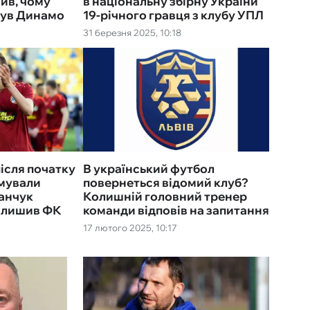
ив, чому
в національну збірну України
нув Динамо
19-річного гравця з клубу УПЛ
31 березня 2025, 10:18
після початку
В український футбол
имували
повернеться відомий клуб?
анчук
Колишній головний тренер
залишив ФК
команди відповів на запитання
17 лютого 2025, 10:17