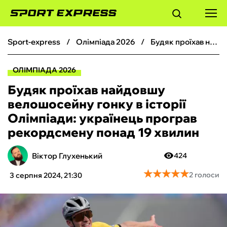
sport-express
олімпіада 2026
Будяк проїхав найдовшу велошосейну гонку в історії Олімпіади: українець програв рекордсмену понад 19 хвилин
ФУТБОЛ
ОЛІМПІАДА 2026
БАСКЕТБОЛ
Будяк проїхав найдовшу
велошосейну гонку в історії
БОКС
Олімпіади: українець програв
рекордсмену понад 19 хвилин
ХОКЕЙ
Віктор Глухенький
424
ТЕНІС
★
★
★
★
★
★
★
★
★
★
2 голоси
3 серпня 2024, 21:30
КІБЕРСПОРТ
ЧС-2026