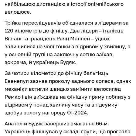
найбільшою дистанцією в історії олімпійського
велошосе.
Трійка переслідувачів об'єдналася з лідерами за
120 кілометрів до фінішу. Два лідери – італієць
Вівіані та ірландець Раян Маллен – удвох
залишилися на чолі гонки з відривом у хвилину, а
у основній групі на заключну сотню заїхав,
зокрема, й українець Будяк.
За чотири кілометри до фінішу бельгієць
Евенепул зазнав проколу заднього колеса, однак
механіки встигли швидко замінити велосипед
Ремко і він виїжджав на фінішну пряму поблизу з
відривом у понад хвилину часу та впідсумку
здобув золоту нагороду ОІ-2024.
Анатолій Будяк завершив змагання 66-м.
Українець фінішував у складі групи, що програла