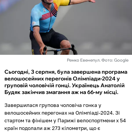
ФУТЗАЛ
ІНШІ
БУКМЕКЕРИ
Ремко Евенепул. Фото: Google
Сьогодні, 3 серпня, була завершена програма
велошосейних перегонів Олімпіади-2024 у
груповій чоловічій гонці. Українець Анатолій
Будяк закінчив змагання аж на 66-му місці.
Завершилася групова чоловіча гонка у
велошосейних перегонах на Олімпіаді-2024. Зі
стартом та фінішем у Парижі велоспортмени х 54
країн подолали аж 273 кілометри, що є