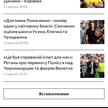
Динамо – Карабах
5 серпня 18:54
«Для мене Ломаченко – номер
один у світовому боксі»: Сенченко
оцінив шанси Усика, Кличка та
Чухаджяна
3 серпня 09:08
«Це був справжній іспит для нас»:
Ротань про перемогу Полісся над
Чорноморцем та феєрію Велетня
2 серпня 16:57
Всі ексклюзиви