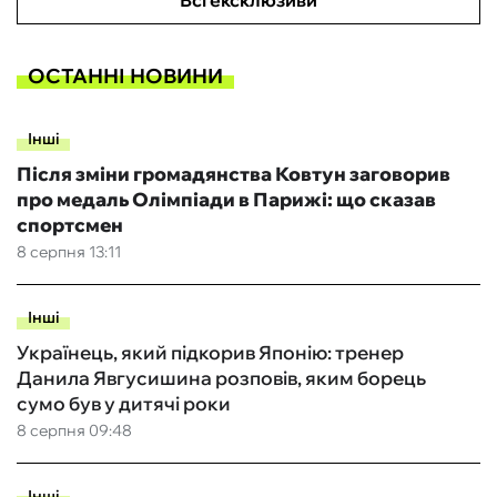
Всі ексклюзиви
ОСТАННІ НОВИНИ
Інші
Після зміни громадянства Ковтун заговорив
про медаль Олімпіади в Парижі: що сказав
спортсмен
8 серпня 13:11
Інші
Українець, який підкорив Японію: тренер
Данила Явгусишина розповів, яким борець
сумо був у дитячі роки
8 серпня 09:48
Інші