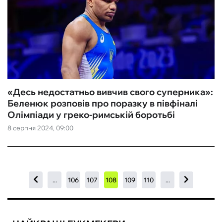
«Десь недостатньо вивчив свого суперника»:
Беленюк розповів про поразку в півфіналі
Олімпіади у греко-римській боротьбі
8 серпня 2024, 09:00
...
106
107
108
109
110
...