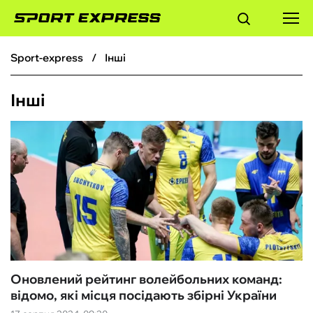
sport-express
Інші
ФУТБОЛ
Інші
БАСКЕТБОЛ
БОКС
ХОКЕЙ
ТЕНІС
КІБЕРСПОРТ
Оновлений рейтинг волейбольних команд:
відомо, які місця посідають збірні України
ЧС-2026