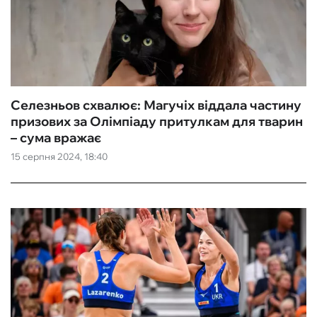
Селезньов схвалює: Магучіх віддала частину
призових за Олімпіаду притулкам для тварин
– сума вражає
15 серпня 2024, 18:40