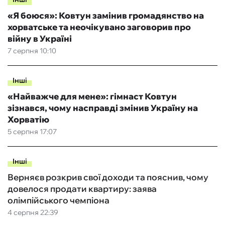
«Я боюся»: Ковтун замінив громадянство на
хорватське та неочікувано заговорив про
війну в Україні
7 серпня 10:10
Інші
«Найважче для мене»: гімнаст Ковтун
зізнався, чому насправді змінив Україну на
Хорватію
5 серпня 17:07
Інші
Верняєв розкрив свої доходи та пояснив, чому
довелося продати квартиру: заява
олімпійського чемпіона
4 серпня 22:39