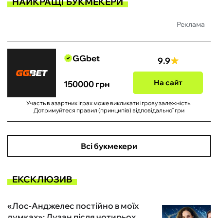
НАЙКРАЩІ БУКМЕКЕРИ
Реклама
GGbet
9.9
На сайт
150000 грн
Участь в азартних іграх може викликати ігрову залежність.
Дотримуйтеся правил (принципів) відповідальної гри
Всі букмекери
ЕКСКЛЮЗИВ
«Лос-Анджелес постійно в моїх
думках»: Лузан після чотирьох