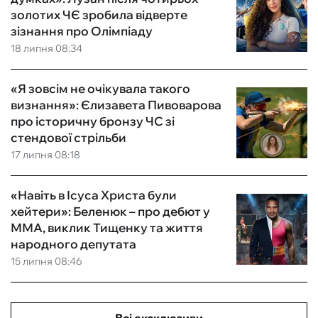
золотих ЧЄ зробила відверте
зізнання про Олімпіаду
18 липня 08:34
«Я зовсім не очікувала такого
визнання»: Єлизавета Пивоварова
про історичну бронзу ЧС зі
стендової стрільби
17 липня 08:18
«Навіть в Ісуса Христа були
хейтери»: Беленюк – про дебют у
ММА, виклик Тищенку та життя
народного депутата
15 липня 08:46