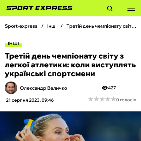
sport-express
інші
Третій день чемпіонату світу з легкої атлетики: коли виступлять українські спортсмени
ФУТБОЛ
ІНШІ
БАСКЕТБОЛ
Третій день чемпіонату світу з
легкої атлетики: коли виступлять
БОКС
українські спортсмени
ХОКЕЙ
Олександр Величко
427
★
★
★
★
★
★
★
★
★
★
0 голосів
21 серпня 2023, 09:46
ТЕНІС
КІБЕРСПОРТ
ЧС-2026