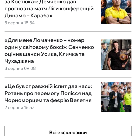
за Костюка»: Демченко дав
прогноз на матч Ліги конференцій
Динамо – Карабах
5 серпня 18:54
«Для мене Ломаченко – номер
один у світовому боксі»: Сенченко
оцінив шанси Усика, Кличка та
Чухаджяна
3 серпня 09:08
«Це був справжній іспит для нас»:
Ротань про перемогу Полісся над
Чорноморцем та феєрію Велетня
2 серпня 16:57
Всі ексклюзиви