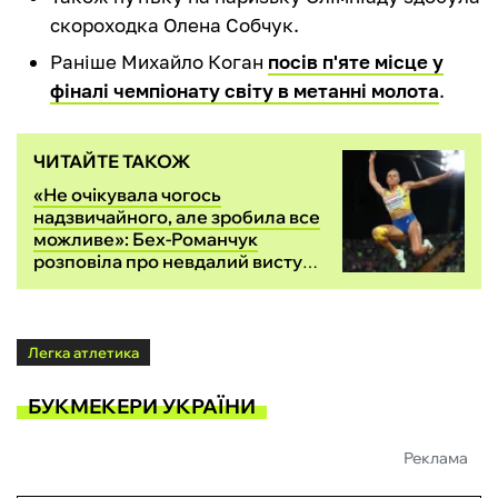
скороходка Олена Собчук.
Раніше Михайло Коган
посів п'яте місце у
фіналі чемпіонату світу в метанні молота
.
ЧИТАЙТЕ ТАКОЖ
«Не очікувала чогось
надзвичайного, але зробила все
можливе»: Бех-Романчук
розповіла про невдалий виступ
на ЧС
Легка атлетика
БУКМЕКЕРИ УКРАЇНИ
Реклама