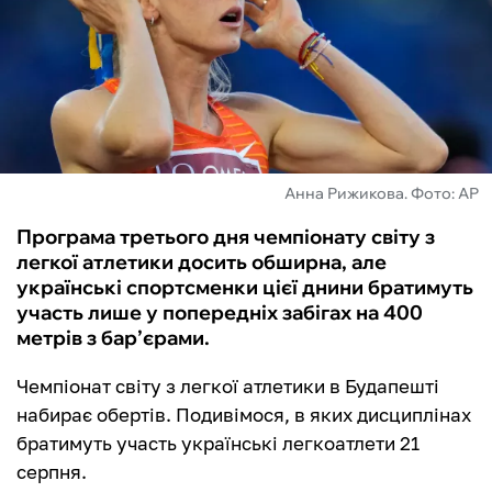
ФУТЗАЛ
ІНШІ
БУКМЕКЕРИ
Анна Рижикова. Фото: АР
Програма третього дня чемпіонату світу з
легкої атлетики досить обширна, але
українські спортсменки цієї днини братимуть
участь лише у попередніх забігах на 400
метрів з бар’єрами.
Чемпіонат світу з легкої атлетики в Будапешті
набирає обертів. Подивімося, в яких дисциплінах
братимуть участь українські легкоатлети 21
серпня.