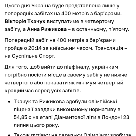
Цього дня Україна буде представлена лише у
попередніх забігах на 400 метрів з бар’єрами.
Вікторія Ткачук
виступатиме в четвертому
забігу, а
Анна Рижикова
– в останньому, п’ятому.
Попередній забіг на 400 метрів з бар’єрами
пройде о 20:14 за київським часом. Трансляція –
на Суспільне Спорт.
Для того, щоб вийти до півфіналу, українкам
потрібно посісти місце в своєму забігу не нижче
четвертого або показати як мінімум четвертий
кращий час серед усіх забігів.
Ткачук та Рижикова здобули олімпійські
ліцензії завдяки виконаному нормативу в
54,85 с на етапі Діамантової ліги в Лондоні 23
липня цього року.
Також путівку на паризьку Олімпіаду здобула