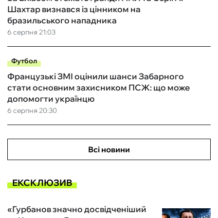
Шахтар визнався із цінником на
бразильського нападника
6 серпня 21:03
Футбол
Французькі ЗМІ оцінили шанси Забарного
стати основним захисником ПСЖ: що може
допомогти українцю
6 серпня 20:30
Всі новини
ЕКСКЛЮЗИВ
«Гурбанов значно досвідченіший