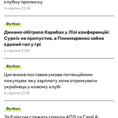
клубну прописку
6 серпня 22:34
Футбол
Динамо обіграло Карабах у Лізі конференцій:
Суркіс не пропустив, а Пономаренко забив
єдиний гол у грі
6 серпня 21:56
Футбол
Циганков поставив умови потенційним
покупцям: яку зарплату хоче отримувати
українець у новому клубі
6 серпня 21:18
Футбол
За Еліасом стежать гранди АПЛ та Серії А: