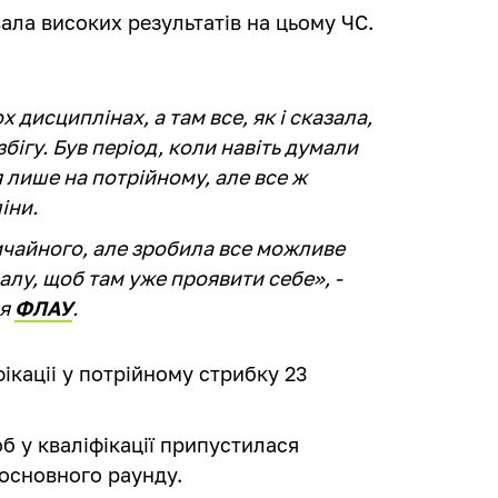
вала високих результатів на цьому ЧС.
 дисциплінах, а там все, як і сказала,
бігу. Був період, коли навіть думали
 лише на потрійному, але все ж
іни.
ичайного, але зробила все можливе
налу, щоб там уже проявити себе», -
ля
ФЛАУ
.
ікаціі у потрійному стрибку 23
об у кваліфікації припустилася
 основного раунду.