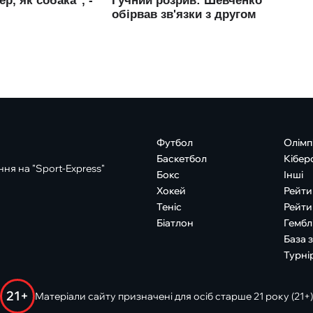
Футбол
Олімп
Баскетбол
Кібер
ня на "Sport-Express"
Бокс
Інші
Хокей
Рейти
Теніс
Рейти
Біатлон
Гембл
База 
Турні
21+
Матеріали сайту призначені для осіб старше 21 року (21+)