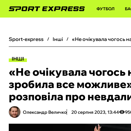
ФУТБОЛ
БА
sport-express
інші
ІНШІ
«Не очікувала чогось 
зробила все можливе»
розповіла про невдали
Олександр Величко
20 серпня 2023, 13:44
95