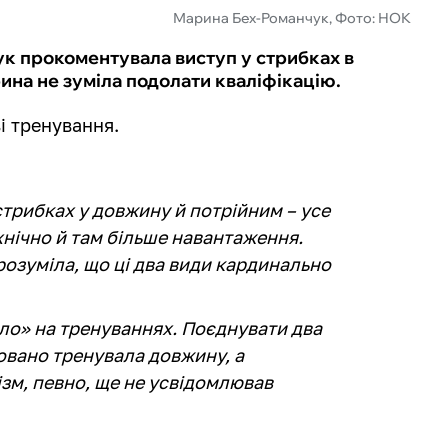
Марина Бех-Романчук, Фото: НОК
к прокоментувала виступ у стрибках в
ина не зуміла подолати кваліфікацію.
і тренування.
стрибках у довжину й потрійним – усе
хнічно й там більше навантаження.
розуміла, що ці два види кардинально
ло» на тренуваннях. Поєднувати два
овано тренувала довжину, а
ізм, певно, ще не усвідомлював