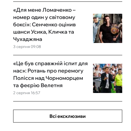
«Для мене Ломаченко –
номер один у світовому
боксі»: Сенченко оцінив
шанси Усика, Кличка та
Чухаджяна
3 серпня 09:08
«Це був справжній іспит для
нас»: Ротань про перемогу
Полісся над Чорноморцем
та феєрію Велетня
2 серпня 16:57
Всі ексклюзиви