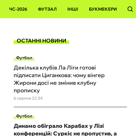
ЧС-2026
ФУТЗАЛ
ІНШІ
БУКМЕКЕРИ
ОСТАННІ НОВИНИ
Футбол
Декілька клубів Ла Ліги готові
підписати Циганкова: чому вінгер
Жирони досі не змінив клубну
прописку
6 серпня 22:34
Футбол
Динамо обіграло Карабах у Лізі
конференцій: Суркіс не пропустив, а