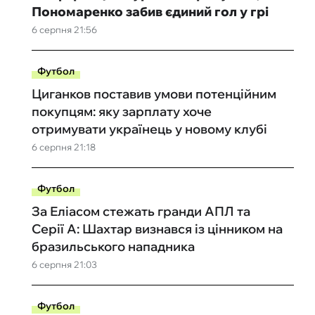
Пономаренко забив єдиний гол у грі
6 серпня 21:56
Футбол
Циганков поставив умови потенційним
покупцям: яку зарплату хоче
отримувати українець у новому клубі
6 серпня 21:18
Футбол
За Еліасом стежать гранди АПЛ та
Серії А: Шахтар визнався із цінником на
бразильського нападника
6 серпня 21:03
Футбол