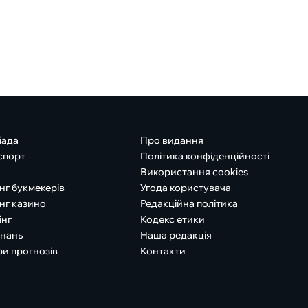
іада
Про видання
спорт
Політика конфіденційності
Використання cookies
нг букмекерів
Угода користувача
нг казино
Редакційна політика
інг
Кодекс етики
знань
Наша редакція
ри прогнозів
Контакти