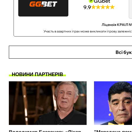
GGbet
9.9
Ліцензія КРАІЛ №
Участь в азартних іграх може викликати ігрову залежні
Всі бу