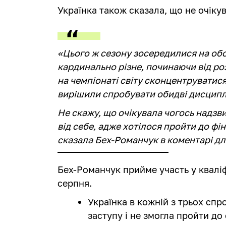
Українка також сказала, що не очіку
«Цього ж сезону зосередилися на обох
кардинально різне, починаючи від роз
на чемпіонаті світу сконцентруватися
вирішили спробувати обидві дисципл
Не скажу, що очікувала чогось надзв
від себе, адже хотілося пройти до фі
сказала Бех-Романчук в коментарі д
Бех-Романчук прийме участь у кваліф
серпня.
Українка в кожній з трьох спр
заступу і не змогла пройти до