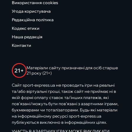
Використання cookies
Угода користувача
Редакційна політика
Кодекс етики
Наша редакція
Контакти
Матеріали сайту призначені для осіб старше
21+
21 року (21+)
Сайт sport-express.ua не проводить ігри на реальні
та/або віртуальні гроші, також сайт не приймає ні в
якій формі оплату ставок та/інших платежів, які
пов’язані/можуть бути пов’язані з азартними іграми,
букмекерами чи тоталізаторами. Будь-які матеріали
на інформаційному ресурсі sport-express.ua
публікуються виключно в інформаційних цілях.
УЧАСТЬ В АЗАРТНИХ ІГРАХ МОЖЕ ВИКЛИКАТИ