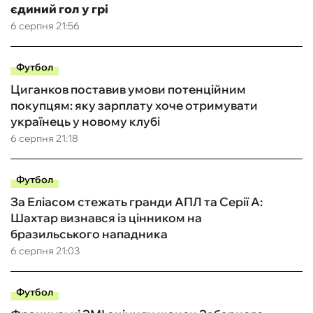
єдиний гол у грі
6 серпня 21:56
Футбол
Циганков поставив умови потенційним
покупцям: яку зарплату хоче отримувати
українець у новому клубі
6 серпня 21:18
Футбол
За Еліасом стежать гранди АПЛ та Серії А:
Шахтар визнався із цінником на
бразильського нападника
6 серпня 21:03
Футбол