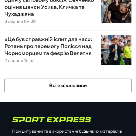
оцінив шанси Усика, Кличка та
Чухаджяна
3 серпня 09:08
«Це був справжній іспит для нас»:
Ротань про перемогу Полісся над
Чорноморцем та феєрію Велетня
2 серпня 16:57
Всі ексклюзиви
При цитуванні та використанні будь-яких матеріалів