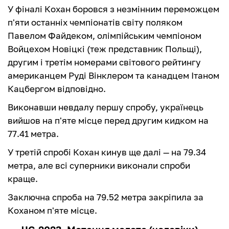
У фіналі Кохан боровся з незмінним переможцем
п'яти останніх чемпіонатів світу поляком
Павелом Файдеком, олімпійським чемпіоном
Войцехом Новіцкі (теж представник Польщі),
другим і третім номерами світового рейтингу
американцем Руді Вінклером та канадцем Ітаном
Кацбергом відповідно.
Виконавши невдалу першу спробу, українець
вийшов на п'яте місце перед другим кидком на
77.41 метра.
У третій спробі Кохан кинув ще далі — на 79.34
метра, але всі суперники виконали спроби
краще.
Заключна спроба на 79.52 метра закріпила за
Коханом п'яте місце.