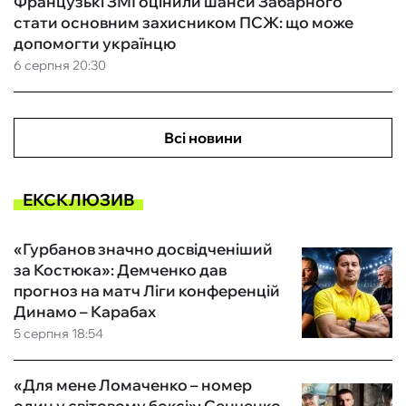
Французькі ЗМІ оцінили шанси Забарного
стати основним захисником ПСЖ: що може
допомогти українцю
6 серпня 20:30
Всі новини
ЕКСКЛЮЗИВ
«Гурбанов значно досвідченіший
за Костюка»: Демченко дав
прогноз на матч Ліги конференцій
Динамо – Карабах
5 серпня 18:54
«Для мене Ломаченко – номер
один у світовому боксі»: Сенченко