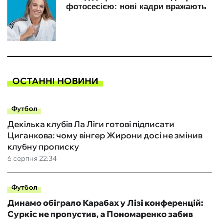
ОСТАННІ НОВИНИ
Футбол
Декілька клубів Ла Ліги готові підписати
Циганкова: чому вінгер Жирони досі не змінив
клубну прописку
6 серпня 22:34
Футбол
Динамо обіграло Карабах у Лізі конференцій:
Суркіс не пропустив, а Пономаренко забив