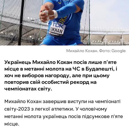
ФУТЗАЛ
ІНШІ
БУКМЕКЕРИ
Михайло Кохан. Фото: Google
Українець Михайло Кохан посів лише п'яте
місце в метанні молота на ЧС в Будапешті, і
хоч не виборов нагороду, але при цьому
повторив свій особистий рекорд на
чемпіонатах світу.
Михайло Кохан завершив виступи на чемпіонаті
світу-2023 з легкої атлетики. У чоловічому
метанні молота українець посів підсумкове п'яте
місце.