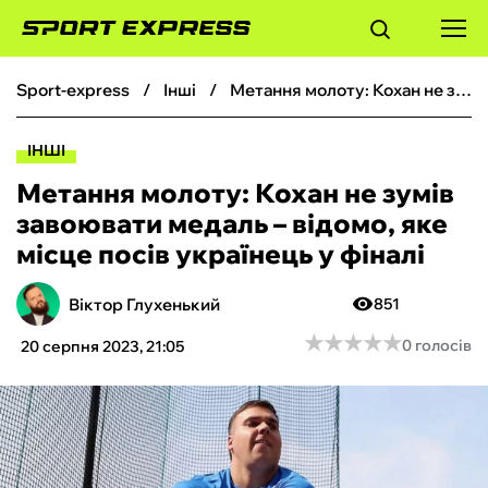
sport-express
інші
Метання молоту: Кохан не зумів завоювати медаль – відомо, яке місце посів українець у фіналі
ФУТБОЛ
ІНШІ
БАСКЕТБОЛ
Метання молоту: Кохан не зумів
завоювати медаль – відомо, яке
БОКС
місце посів українець у фіналі
ХОКЕЙ
Віктор Глухенький
851
★
★
★
★
★
★
★
★
★
★
0 голосів
20 серпня 2023, 21:05
ТЕНІС
КІБЕРСПОРТ
ЧС-2026