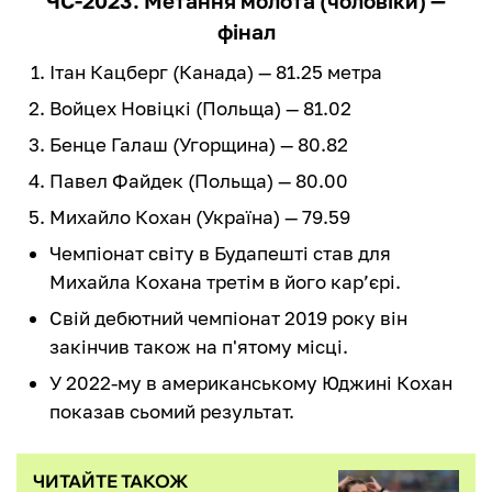
ЧС-2023. Метання молота (чоловіки) —
фінал
Ітан Кацберг (Канада) — 81.25 метра
Войцех Новіцкі (Польща) — 81.02
Бенце Галаш (Угорщина) — 80.82
Павел Файдек (Польща) — 80.00
Михайло Кохан (Україна) — 79.59
Чемпіонат світу в Будапешті став для
Михайла Кохана третім в його кар’єрі.
Свій дебютний чемпіонат 2019 року він
закінчив також на п'ятому місці.
У 2022-му в американському Юджині Кохан
показав сьомий результат.
ЧИТАЙТЕ ТАКОЖ