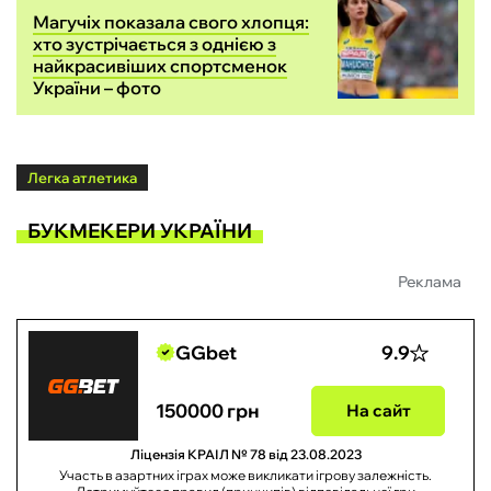
Магучіх показала свого хлопця:
хто зустрічається з однією з
найкрасивіших спортсменок
України – фото
Легка атлетика
БУКМЕКЕРИ УКРАЇНИ
Реклама
GGbet
9.9
150000 грн
На сайт
Ліцензія КРАІЛ № 78 від 23.08.2023
Участь в азартних іграх може викликати ігрову залежність.