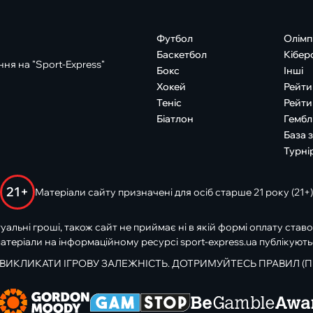
Футбол
Олімп
Баскетбол
Кібер
ня на "Sport-Express"
Бокс
Інші
Хокей
Рейти
Теніс
Рейти
Біатлон
Гембл
База 
Турні
21+
Матеріали сайту призначені для осіб старше 21 року (21+)
туальні гроші, також сайт не приймає ні в якій формі оплату ставо
атеріали на інформаційному ресурсі sport-express.ua публікують
 ВИКЛИКАТИ ІГРОВУ ЗАЛЕЖНІСТЬ. ДОТРИМУЙТЕСЬ ПРАВИЛ (П