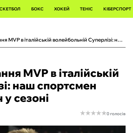
СКЕТБОЛ
БОКС
ХОКЕЙ
ТЕНІС
КІБЕРСПОРТ
Українець отримав звання MVP в італійській волейбольній Суперлізі: наш спортсмен видав найкращий матч у сезоні
ння MVP в італійській
зі: наш спортсмен
 у сезоні
★
★
★
★
★
★
★
★
★
★
0 голосів