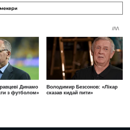
кмекери