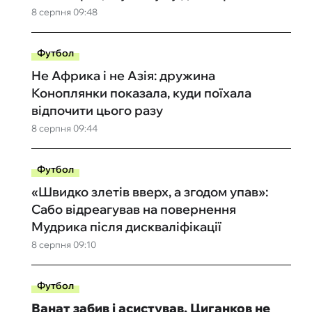
8 серпня 09:48
Футбол
Не Африка і не Азія: дружина
Коноплянки показала, куди поїхала
відпочити цього разу
8 серпня 09:44
Футбол
«Швидко злетів вверх, а згодом упав»:
Сабо відреагував на повернення
Мудрика після дискваліфікації
8 серпня 09:10
Футбол
Ванат забив і асистував, Циганков не