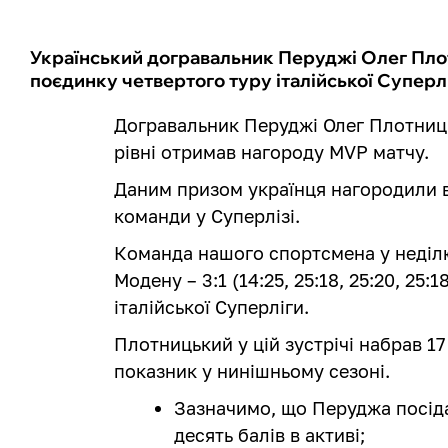
Український догравальник Перуджі Олег Пло
поєдинку четвертого туру італійської Суперлі
Догравальник Перуджі Олег Плотниц
рівні отримав нагороду MVP матчу.
Даним призом українця нагородили в
команди у Суперлізі.
Команда нашого спортсмена у неділю
Модену – 3:1 (14:25, 25:18, 25:20, 25:
італійської Суперліги.
Плотницький у цій зустрічі набрав 1
показник у нинішньому сезоні.
Зазначимо, що Перуджа посіда
десять балів в активі;