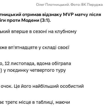
Олег Плотницький. Фото: ВК Перуджа
тницький отримав відзнаку MVP матчу після
ги проти Модени (3:1).
ький вперше в сезоні на клубному
же вп'ятнадцяте у складі своєї
, 12 листопада, вдома обіграла
18) у поєдинку четвертого туру
7 очок. Це його найбільший особистий
є третє місце в таблиці, маючи