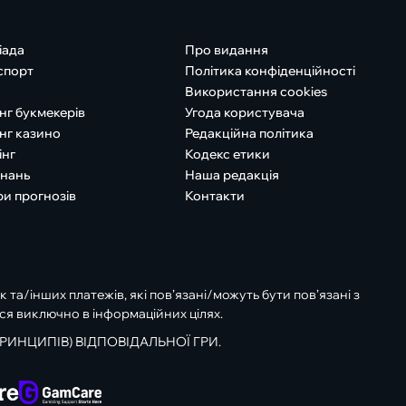
іада
Про видання
спорт
Політика конфіденційності
Використання cookies
нг букмекерів
Угода користувача
нг казино
Редакційна політика
інг
Кодекс етики
знань
Наша редакція
ри прогнозів
Контакти
к та/інших платежів, які пов’язані/можуть бути пов’язані з
ся виключно в інформаційних цілях.
РИНЦИПІВ) ВІДПОВІДАЛЬНОЇ ГРИ.