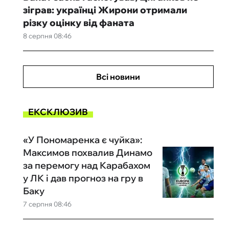
зіграв: українці Жирони отримали
різку оцінку від фаната
8 серпня 08:46
Всі новини
ЕКСКЛЮЗИВ
«У Пономаренка є чуйка»:
Максимов похвалив Динамо
за перемогу над Карабахом
у ЛК і дав прогноз на гру в
Баку
7 серпня 08:46