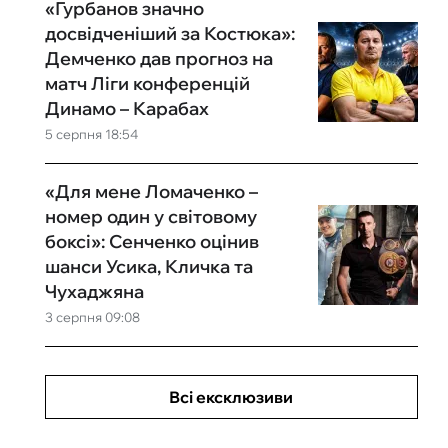
«Гурбанов значно
досвідченіший за Костюка»:
Демченко дав прогноз на
матч Ліги конференцій
Динамо – Карабах
5 серпня 18:54
«Для мене Ломаченко –
номер один у світовому
боксі»: Сенченко оцінив
шанси Усика, Кличка та
Чухаджяна
3 серпня 09:08
Всі ексклюзиви