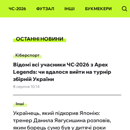
ЧС-2026
ФУТЗАЛ
ІНШІ
БУКМЕКЕРИ
ОСТАННІ НОВИНИ
Кіберспорт
Відомі всі учасники ЧС-2026 з Apex
Legends: чи вдалося вийти на турнір
збірній України
8 серпня 10:14
Інші
Українець, який підкорив Японію:
тренер Данила Явгусишина розповів,
яким борець сумо був у дитячі роки