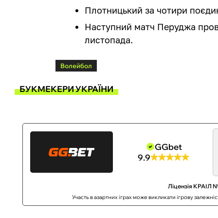
Плотницький за чотири поєди
Наступний матч Перуджа провед
листопада.
Волейбол
БУКМЕКЕРИ УКРАЇНИ
GGbet
9.9
Ліцензія КРАІЛ №
Участь в азартних іграх може викликати ігрову залежні