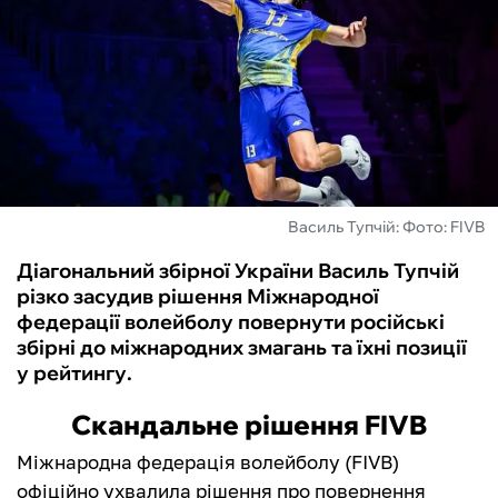
ФУТЗАЛ
ІНШІ
БУКМЕКЕРИ
Василь Тупчій: Фото: FIVB
Діагональний збірної України Василь Тупчій
різко засудив рішення Міжнародної
федерації волейболу повернути російські
збірні до міжнародних змагань та їхні позиції
у рейтингу.
Скандальне рішення FIVB
Міжнародна федерація волейболу (FIVB)
офіційно ухвалила рішення про повернення