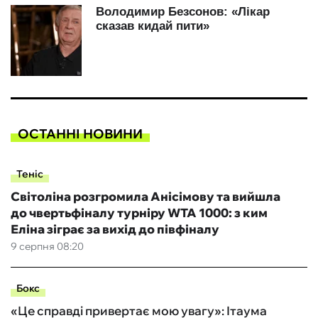
ОСТАННІ НОВИНИ
Теніс
Світоліна розгромила Анісімову та вийшла
до чвертьфіналу турніру WTA 1000: з ким
Еліна зіграє за вихід до півфіналу
9 серпня 08:20
Бокс
«Це справді привертає мою увагу»: Ітаума