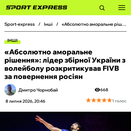
sport-express
інші
«Абсолютно аморальне рішення»: лідер збірної України з волейболу розкритикував FIVB за повернення росіян
ФУТБОЛ
ІНШІ
БАСКЕТБОЛ
«Абсолютно аморальне
рішення»: лідер збірної України з
БОКС
волейболу розкритикував FIVB
за повернення росіян
ХОКЕЙ
Дмитро Чорнобай
668
ТЕНІС
★
★
★
★
★
★
★
★
★
★
1 голос
8 липня 2026, 20:46
КІБЕРСПОРТ
ЧС-2026