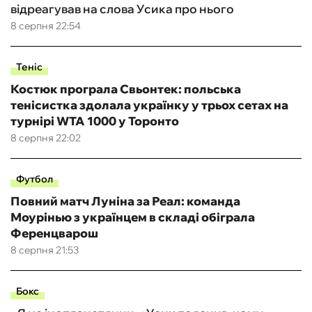
відреагував на слова Усика про нього
8 серпня 22:54
Теніс
Костюк програла Свьонтек: польська
тенісистка здолала українку у трьох сетах на
турнірі WTA 1000 у Торонто
8 серпня 22:02
Футбол
Повний матч Луніна за Реал: команда
Моурінью з українцем в складі обіграла
Ференцварош
8 серпня 21:53
Бокс