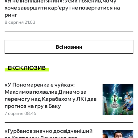
«Я не інопланетянин»: Усик пояснив, чому
хоче завершити кар’єру і не повертатися на
ринг
8 серпня 21:03
Всі новини
ЕКСКЛЮЗИВ
«У Пономаренка є чуйка»:
Максимов похвалив Динамо за
перемогу над Карабахом у ЛК і дав
прогноз на гру в Баку
7 серпня 08:46
«Гурбанов значно досвідченіший
за Костюка»: Демченко дав