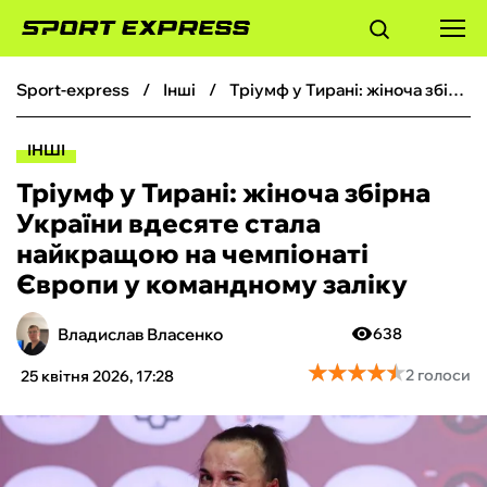
sport-express
інші
Тріумф у Тирані: жіноча збірна України вдесяте стала найкращою на чемпіонаті Європи у командному заліку
ФУТБОЛ
ІНШІ
БАСКЕТБОЛ
Тріумф у Тирані: жіноча збірна
України вдесяте стала
БОКС
найкращою на чемпіонаті
Європи у командному заліку
ХОКЕЙ
Владислав Власенко
638
ТЕНІС
★
★
★
★
★
★
★
★
★
★
2 голоси
25 квітня 2026, 17:28
КІБЕРСПОРТ
ЧС-2026