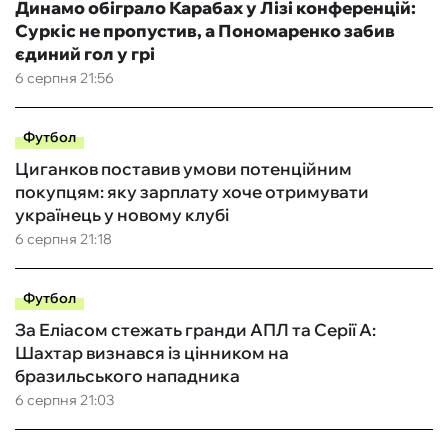
Динамо обіграло Карабах у Лізі конференцій:
Суркіс не пропустив, а Пономаренко забив
єдиний гол у грі
6 серпня 21:56
Футбол
Циганков поставив умови потенційним
покупцям: яку зарплату хоче отримувати
українець у новому клубі
6 серпня 21:18
Футбол
За Еліасом стежать гранди АПЛ та Серії А:
Шахтар визнався із цінником на
бразильського нападника
6 серпня 21:03