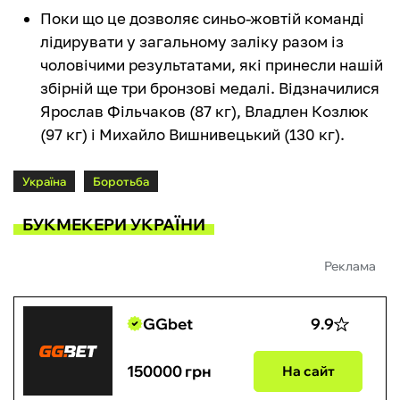
Поки що це дозволяє синьо-жовтій команді
лідирувати у загальному заліку разом із
чоловічими результатами, які принесли нашій
збірній ще три бронзові медалі. Відзначилися
Ярослав Фільчаков (87 кг), Владлен Козлюк
(97 кг) і Михайло Вишнивецький (130 кг).
Україна
Боротьба
БУКМЕКЕРИ УКРАЇНИ
Реклама
GGbet
9.9
150000 грн
На сайт