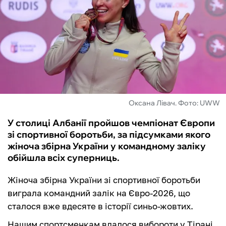
ФУТЗАЛ
ІНШІ
БУКМЕКЕРИ
Оксана Лівач. Фото: UWW
У столиці Албанії пройшов чемпіонат Європи
зі спортивної боротьби, за підсумками якого
жіноча збірна України у командному заліку
обійшла всіх суперниць.
Жіноча збірна України зі спортивної боротьби
виграла командний залік на Євро-2026, що
сталося вже вдесяте в історії синьо-жовтих.
Нашим спортсменкам вдалося вибороти у Тірані