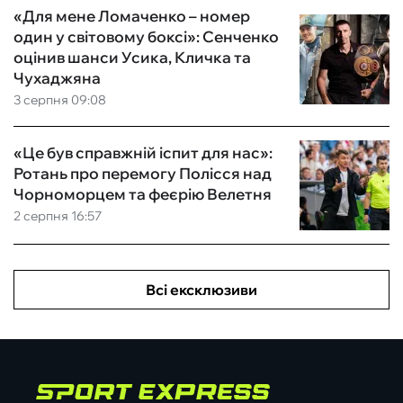
«Для мене Ломаченко – номер
один у світовому боксі»: Сенченко
оцінив шанси Усика, Кличка та
Чухаджяна
3 серпня 09:08
«Це був справжній іспит для нас»:
Ротань про перемогу Полісся над
Чорноморцем та феєрію Велетня
2 серпня 16:57
Всі ексклюзиви