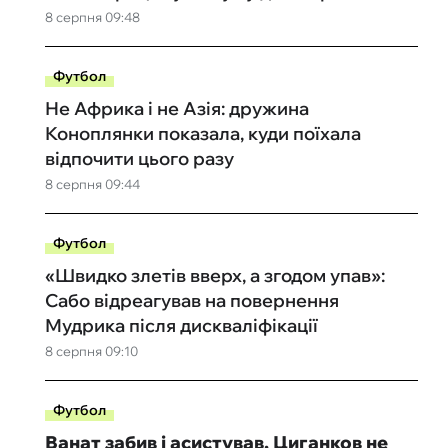
8 серпня 09:48
Футбол
Не Африка і не Азія: дружина
Коноплянки показала, куди поїхала
відпочити цього разу
8 серпня 09:44
Футбол
«Швидко злетів вверх, а згодом упав»:
Сабо відреагував на повернення
Мудрика після дискваліфікації
8 серпня 09:10
Футбол
Ванат забив і асистував, Циганков не