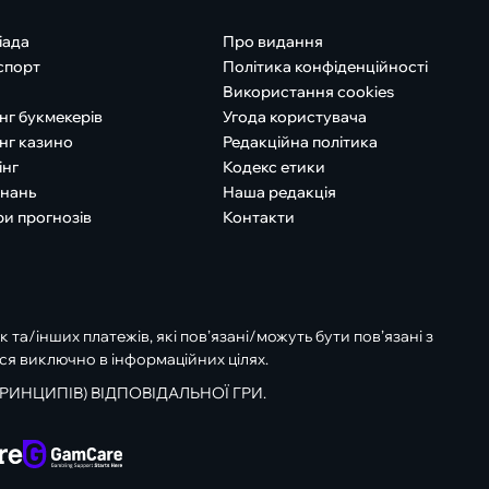
іада
Про видання
спорт
Політика конфіденційності
Використання cookies
нг букмекерів
Угода користувача
нг казино
Редакційна політика
інг
Кодекс етики
знань
Наша редакція
ри прогнозів
Контакти
к та/інших платежів, які пов’язані/можуть бути пов’язані з
ся виключно в інформаційних цілях.
РИНЦИПІВ) ВІДПОВІДАЛЬНОЇ ГРИ.