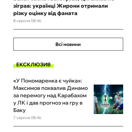
зіграв: українці Жирони отримали
різку оцінку від фаната
8 серпня 08:46
Всі новини
ЕКСКЛЮЗИВ
«У Пономаренка є чуйка»:
Максимов похвалив Динамо
за перемогу над Карабахом
у ЛК і дав прогноз на гру в
Баку
7 серпня 08:46