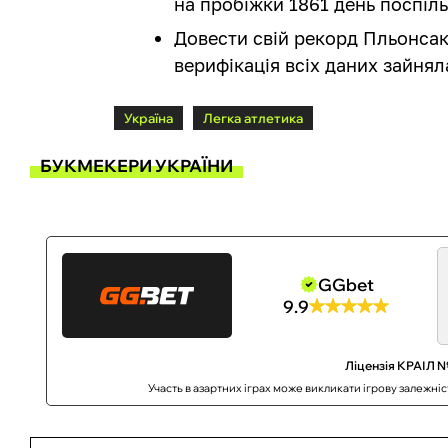
на пробіжки 1861 день поспіль
Довести свій рекорд Пльонсак
верифікація всіх даних зайнял
Україна
Легка атлетика
БУКМЕКЕРИ УКРАЇНИ
GGbet
9.9
Ліцензія КРАІЛ №
Участь в азартних іграх може викликати ігрову залежні