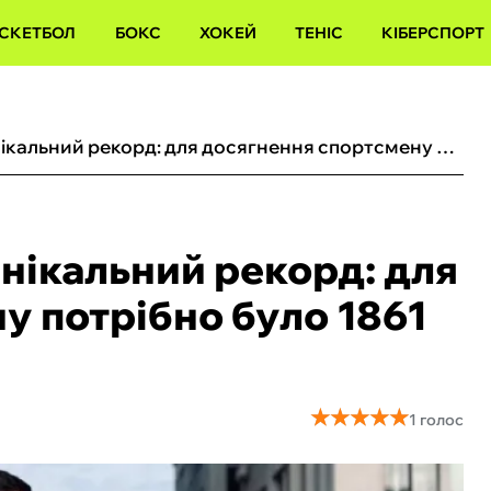
СКЕТБОЛ
БОКС
ХОКЕЙ
ТЕНІС
КІБЕРСПОРТ
Українець встановив унікальний рекорд: для досягнення спортсмену потрібно було 1861 день та 28 734 км
нікальний рекорд: для
у потрібно було 1861
★
★
★
★
★
★
★
★
★
★
1 голос