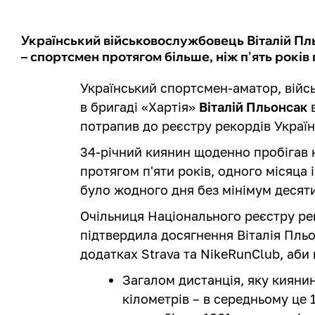
Український військовослужбовець Віталій Пл
– спортсмен протягом більше, ніж п'ять років 
Український спортсмен-аматор, вій
в бригаді «Хартія»
Віталій Пльонсак
в
потрапив до реєстру рекордів Україн
34-річний киянин щоденно пробігав н
протягом п'яти років, одного місяца і
було жодного дня без мінімум десяти 
Очільниця Національного реєстру ре
підтвердила досягнення Віталія Пльон
додатках Strava та NikeRunClub, аби 
Загалом дистанція, яку киянин
кілометрів – в середньому це 