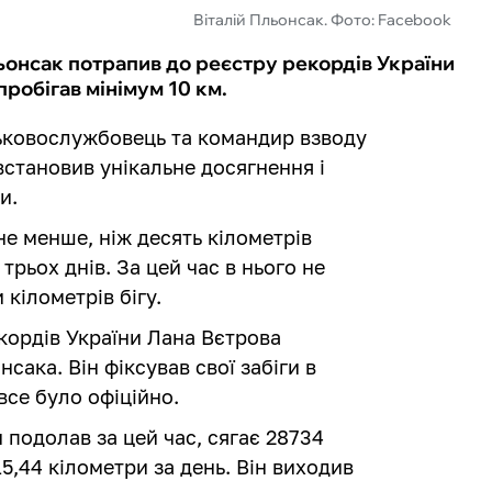
Віталій Пльонсак. Фото: Facebook
ьонсак потрапив до реєстру рекордів України
пробігав мінімум 10 км.
ськовослужбовець та командир взводу
становив унікальне досягнення і
и.
е менше, ніж десять кілометрів
 трьох днів. За цей час в нього не
кілометрів бігу.
кордів України Лана Вєтрова
сака. Він фіксував свої забіги в
все було офіційно.
 подолав за цей час, сягає 28734
15,44 кілометри за день. Він виходив