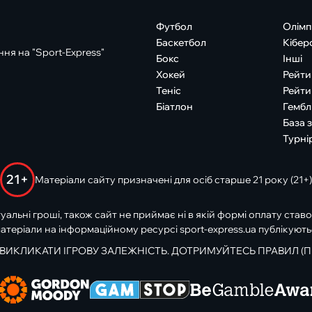
Футбол
Олімп
Баскетбол
Кібер
ня на "Sport-Express"
Бокс
Інші
Хокей
Рейти
Теніс
Рейти
Біатлон
Гембл
База 
Турні
21+
Матеріали сайту призначені для осіб старше 21 року (21+)
туальні гроші, також сайт не приймає ні в якій формі оплату ставо
атеріали на інформаційному ресурсі sport-express.ua публікують
 ВИКЛИКАТИ ІГРОВУ ЗАЛЕЖНІСТЬ. ДОТРИМУЙТЕСЬ ПРАВИЛ (П