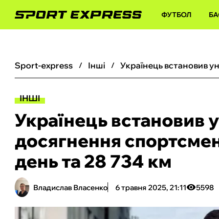
ФУТБОЛ
БА
sport-express
інші
ІНШІ
Українець встановив у
досягнення спортсмен
день та 28 734 км
Владислав Власенко
6 травня 2025, 21:11
5598