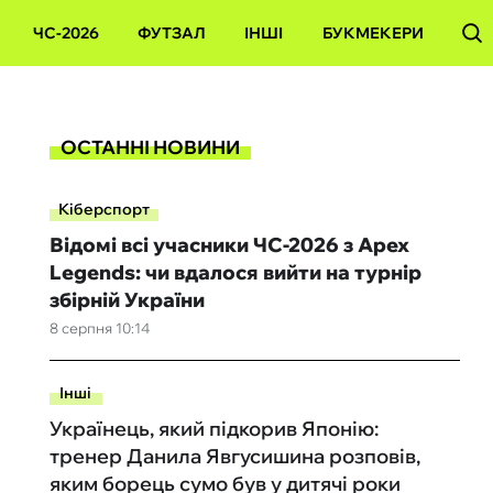
ЧС-2026
ФУТЗАЛ
ІНШІ
БУКМЕКЕРИ
ОСТАННІ НОВИНИ
Кіберспорт
Відомі всі учасники ЧС-2026 з Apex
Legends: чи вдалося вийти на турнір
збірній України
8 серпня 10:14
Інші
Українець, який підкорив Японію:
тренер Данила Явгусишина розповів,
яким борець сумо був у дитячі роки