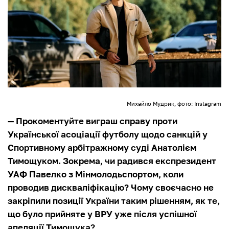
Михайло Мудрик, фото: Instagram
— Прокоментуйте виграш справу проти
Української асоціації футболу щодо санкцій у
Спортивному арбітражному суді Анатолієм
Тимощуком. Зокрема, чи радився експрезидент
УАФ Павелко з Мінмолодьспортом, коли
проводив дискваліфікацію? Чому своєчасно не
закріпили позиції України таким рішенням, як те,
що було прийняте у ВРУ уже після успішної
апеляції Тимощука?