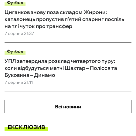
Футбол
Циганков знову поза складом Жирони:
каталонець пропустив п'ятий спаринг поспіль
на тлі чуток про трансфер
7 серпня 21:37
Футбол
УПЛ затвердила розклад четвертого туру:
коли відбудуться матчі Шахтар – Полісся та
Буковина – Динамо
7 серпня 21:11
Всі новини
ЕКСКЛЮЗИВ