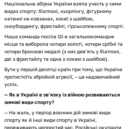
Національна збірна України взяла участь у семи
видах спорту: біатлоні, кьорлінгу, фігурному
катанні на ковзанах, хокеї з шайбою,
сноубордингу, фристайлі, гірськолижному спорті.
Наша команда посіла 10-е загальнокомандне
місце та виборола чотири золоті, чотири срібні та
чотири бронзові медалі (з них дев’ять у біатлоні,
дві з фристайлу та одна з хокею з шайбою).
Бути у першій десятці країн при тому, що Україна
протистоїть збройній агресії, – це надзвичайний
успіх.
— Як в Україні в зв’язку із війною розвиваються
зимові види спорту?
— На жаль, у період воєнних дій зимові види
спорту як й інші види спорту в Україні,
переживають непростий час. Російські окупанти