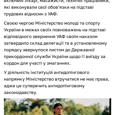
включені лікарі, масажисти, технічні працівники,
які виконували свої обов’язки на підставі
трудових відносин з УАФ.
Своєю чергою Міністерство молоді та спорту
України в межах своїх повноважень на підставі
відповідного звернення УАФ своїм наказом
затвердило склад делегації та в установленому
порядку звернулося листом до Державної
прикордонної служби України щодо її виїзду за
кордон для участі у змаганнях.
У діяльність інституцій антидопінгового
напрямку Міністерство втручатися не має права,
адже це суперечить антидопінговому
законодавству.