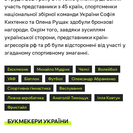
участь представники з 45 країн, спортсменки
національної збірної команди України Софія
Кихтенко та Олена Рущак здобули бронзові
нагороди. Окрім того, завдяки зусиллям
української сторони, представники країн-
агресорів рф та рб були відсторонені від участі у
згаданому спортивному змаганні.
Ексклюзив
Михайло Мудрик
Челсі
Волейбол
УАФ
Біатлон
Футбол
Олександр Абраменко
Спортивна гімнастика
Веслування
Лижна акробатика
Анатолій Тимощук
Ілля Ковтун
Фристайл
БУКМЕКЕРИ УКРАЇНИ