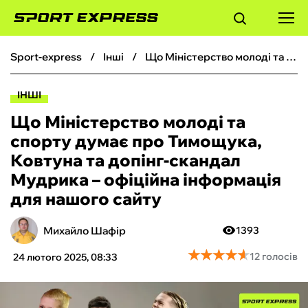
sport-express
інші
Що Міністерство молоді та спорту думає про Тимощука, Ковтуна та допінг-скандал Мудрика – офіційна інформація для нашого сайту
ФУТБОЛ
ІНШІ
БАСКЕТБОЛ
Що Міністерство молоді та
спорту думає про Тимощука,
БОКС
Ковтуна та допінг-скандал
Мудрика – офіційна інформація
ХОКЕЙ
для нашого сайту
ТЕНІС
Михайло Шафір
1393
★
★
★
★
★
★
★
★
★
★
12 голосів
24 лютого 2025, 08:33
КІБЕРСПОРТ
ЧС-2026