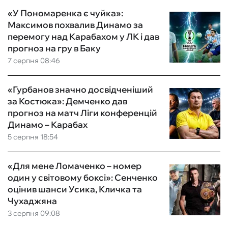
«У Пономаренка є чуйка»:
Максимов похвалив Динамо за
перемогу над Карабахом у ЛК і дав
прогноз на гру в Баку
7 серпня 08:46
«Гурбанов значно досвідченіший
за Костюка»: Демченко дав
прогноз на матч Ліги конференцій
Динамо – Карабах
5 серпня 18:54
«Для мене Ломаченко – номер
один у світовому боксі»: Сенченко
оцінив шанси Усика, Кличка та
Чухаджяна
3 серпня 09:08