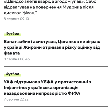
«Швидко злетів вверх, а згодом упав»: Сабо
відреагував на повернення Мудрика після
дискваліфікації
8 серпня 09:10
Футбол
Ванат забив і асистував, Циганков не зіграв:
українці Жирони отримали різку оцінку від
фаната
8 серпня 08:46
Футбол
УАФ підтримала УЄФА у протистоянні з
Інфантіно: українська організація
незадоволена непрозорістю ФІФА
7 серпня 22:22