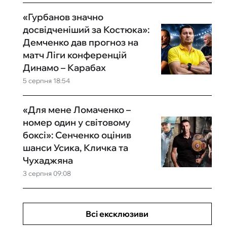
«Гурбанов значно
досвідченіший за Костюка»:
Демченко дав прогноз на
матч Ліги конференцій
Динамо – Карабах
5 серпня 18:54
«Для мене Ломаченко –
номер один у світовому
боксі»: Сенченко оцінив
шанси Усика, Кличка та
Чухаджяна
3 серпня 09:08
Всі ексклюзиви