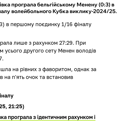
івка програла бельгійському Менену (0:3) в
налу волейбольного Кубка виклику-2024/25.
3) в першому поєдинку 1/16 фіналу
рала лише з рахунком 27:29. При
м усього другого сету Менен володів
7.
йшла на рівних з фаворитом, однак за
в на п'ять очок та встановив
іналу
25, 21:25)
ка програла з ідентичним рахунком і