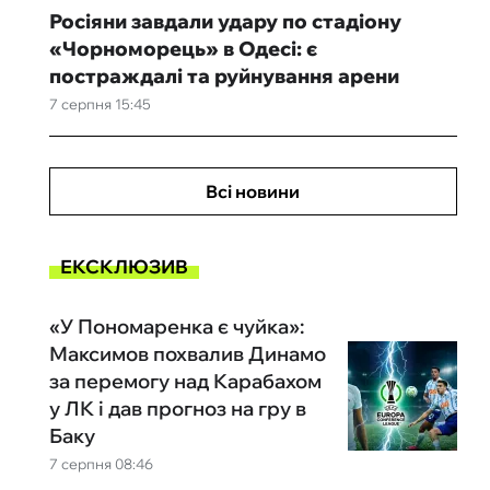
Росіяни завдали удару по стадіону
«Чорноморець» в Одесі: є
постраждалі та руйнування арени
7 серпня 15:45
Всі новини
ЕКСКЛЮЗИВ
«У Пономаренка є чуйка»:
Максимов похвалив Динамо
за перемогу над Карабахом
у ЛК і дав прогноз на гру в
Баку
7 серпня 08:46