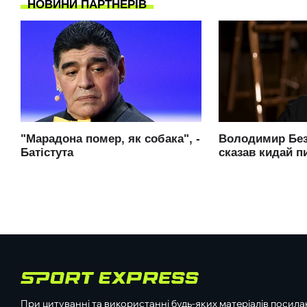
При цитуванні та використанні будь-яких матеріалів посилан