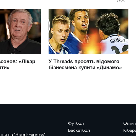
Футбол
Олімп
Баскетбол
Кібер
ня на "Sport-Express"