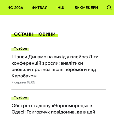
ЧС-2026
ФУТЗАЛ
ІНШІ
БУКМЕКЕРИ
ОСТАННІ НОВИНИ
Футбол
Шанси Динамо на вихід у плейоф Ліги
конференцій зросли: аналітики
оновили прогноз після перемоги над
Карабахом
7 серпня 18:05
Футбол
Обстріл стадіону «Чорноморець» в
Одесі: Григорчук повідомив, де в цей