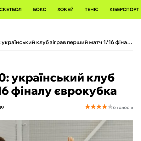
СКЕТБОЛ
БОКС
ХОКЕЙ
ТЕНІС
КІБЕРСПОРТ
Розгром з рахунком 3:0: український клуб зіграв перший матч 1/16 фіналу єврокубка
0: український клуб
16 фіналу єврокубка
★
★
★
★
★
★
★
★
★
★
49
6 голосів