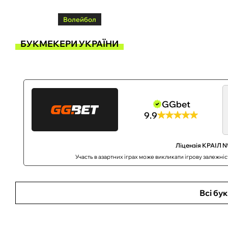
Волейбол
БУКМЕКЕРИ УКРАЇНИ
GGbet
9.9
Ліцензія КРАІЛ №
Участь в азартних іграх може викликати ігрову залежні
Всі бу