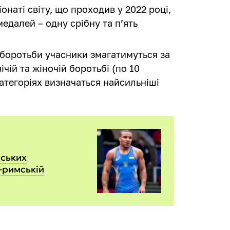
наті світу, що проходив у 2022 році,
медалей – одну срібну та п’ять
 боротьби учасники змагатимуться за
чій та жіночій боротьбі (по 10
категоріях визначаться найсильніші
нських
о-римській