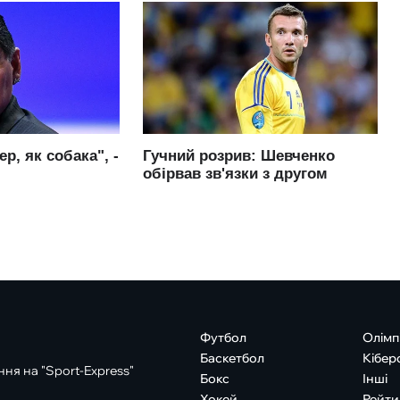
Футбол
Олімп
Баскетбол
Кібер
ня на "Sport-Express"
Бокс
Інші
Хокей
Рейти