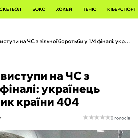
СКЕТБОЛ
БОКС
ХОКЕЙ
ТЕНІС
КІБЕРСПОРТ
Блясецький завершив виступи на ЧС з вільної боротьби у 1/4 фіналі: українець поступився представник країни 404
виступи на ЧС з
 фіналі: українець
ик країни 404
★
★
★
★
★
★
★
★
★
★
9
0 голосів