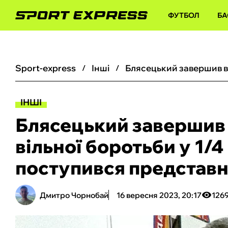
ФУТБОЛ
БА
sport-express
інші
ІНШІ
Блясецький завершив 
вільної боротьби у 1/4
поступився представн
Дмитро Чорнобай
16 вересня 2023, 20:17
126