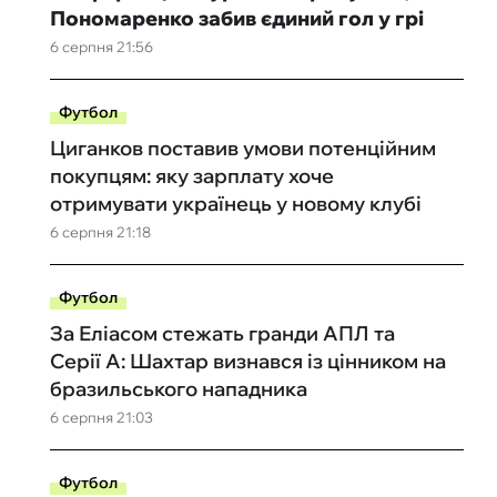
Пономаренко забив єдиний гол у грі
6 серпня 21:56
Футбол
Циганков поставив умови потенційним
покупцям: яку зарплату хоче
отримувати українець у новому клубі
6 серпня 21:18
Футбол
За Еліасом стежать гранди АПЛ та
Серії А: Шахтар визнався із цінником на
бразильського нападника
6 серпня 21:03
Футбол