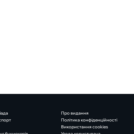
іада
Про видання
спорт
Політика конфіденційності
Використання cookies
нг букмекерів
Угода користувача