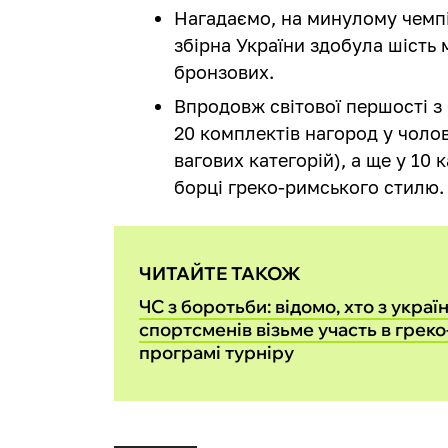
Нагадаємо, на минулому чемпіо
збірна України здобула шість 
бронзових.
Впродовж світової першості з
20 комплектів нагород у чолові
вагових категорій), а ще у 10 
борці греко-римського стилю.
ЧИТАЙТЕ ТАКОЖ
ЧС з боротьби: відомо, хто з украї
спортсменів візьме участь в грек
програмі турніру