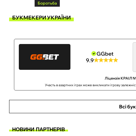
Боротьба
БУКМЕКЕРИ УКРАЇНИ
GGbet
9.9
Ліцензія КРАІЛ №
Участь в азартних іграх може викликати ігрову залежні
Всі бу