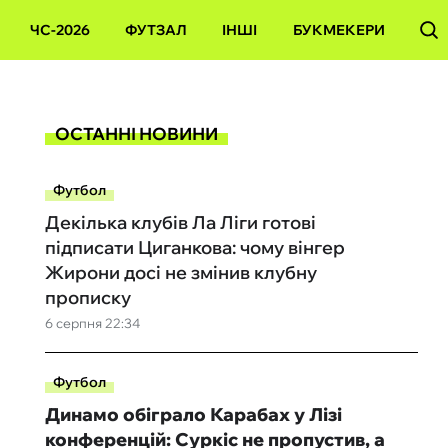
ЧС-2026
ФУТЗАЛ
ІНШІ
БУКМЕКЕРИ
ОСТАННІ НОВИНИ
Футбол
Декілька клубів Ла Ліги готові
підписати Циганкова: чому вінгер
Жирони досі не змінив клубну
прописку
6 серпня 22:34
Футбол
Динамо обіграло Карабах у Лізі
конференцій: Суркіс не пропустив, а