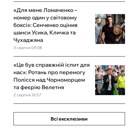
«Для мене Ломаченко –
номер один у світовому
боксі»: Сенченко оцінив
шанси Усика, Кличка та
Чухаджяна
3 серпня 09:08
«Це був справжній іспит для
нас»: Ротань про перемогу
Полісся над Чорноморцем
та феєрію Велетня
2 серпня 16:57
Всі ексклюзиви