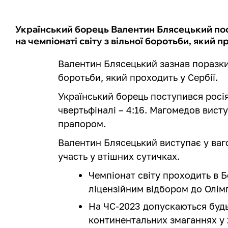
Український борець Валентин Блясецький пос
на чемпіонаті світу з вільної боротьби, який п
Валентин Блясецький зазнав поразки н
боротьби, який проходить у Сербії.
Український борець поступився росі
чвертьфіналі – 4:16. Магомедов вист
прапором.
Валентин Блясецький виступає у вагов
участь у втішних сутичках.
Чемпіонат світу проходить в Бе
ліцензійним відбором до Олім
На ЧС-2023 допускаються будь-
континентальних змаганнях у 