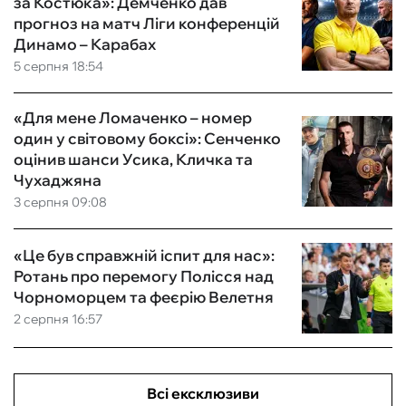
за Костюка»: Демченко дав
прогноз на матч Ліги конференцій
Динамо – Карабах
5 серпня 18:54
«Для мене Ломаченко – номер
один у світовому боксі»: Сенченко
оцінив шанси Усика, Кличка та
Чухаджяна
3 серпня 09:08
«Це був справжній іспит для нас»:
Ротань про перемогу Полісся над
Чорноморцем та феєрію Велетня
2 серпня 16:57
Всі ексклюзиви