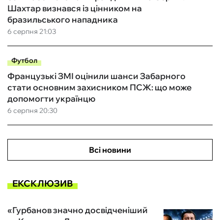
Шахтар визнався із цінником на
бразильського нападника
6 серпня 21:03
Футбол
Французькі ЗМІ оцінили шанси Забарного
стати основним захисником ПСЖ: що може
допомогти українцю
6 серпня 20:30
Всі новини
ЕКСКЛЮЗИВ
«Гурбанов значно досвідченіший