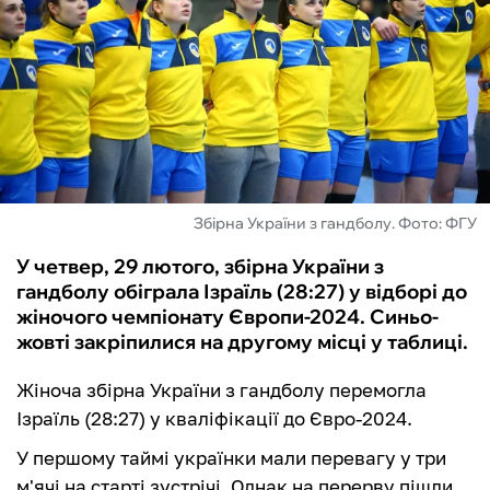
ФУТЗАЛ
ІНШІ
БУКМЕКЕРИ
Збірна України з гандболу. Фото: ФГУ
У четвер, 29 лютого, збірна України з
гандболу обіграла Ізраїль (28:27) у відборі до
жіночого чемпіонату Європи-2024. Синьо-
жовті закріпилися на другому місці у таблиці.
Жіноча збірна України з гандболу перемогла
Ізраїль (28:27) у кваліфікації до Євро-2024.
У першому таймі українки мали перевагу у три
м'ячі на старті зустрічі. Однак на перерву пішли,