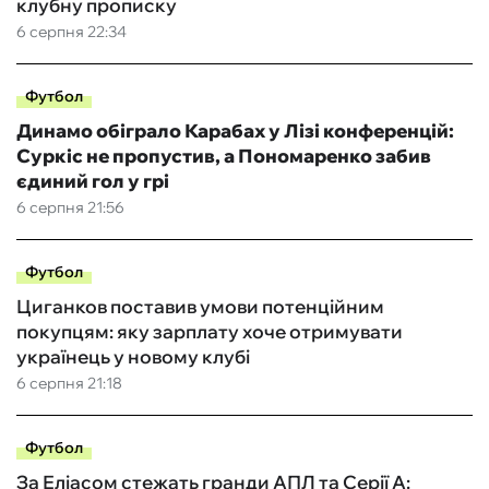
клубну прописку
6 серпня 22:34
Футбол
Динамо обіграло Карабах у Лізі конференцій:
Суркіс не пропустив, а Пономаренко забив
єдиний гол у грі
6 серпня 21:56
Футбол
Циганков поставив умови потенційним
покупцям: яку зарплату хоче отримувати
українець у новому клубі
6 серпня 21:18
Футбол
За Еліасом стежать гранди АПЛ та Серії А: