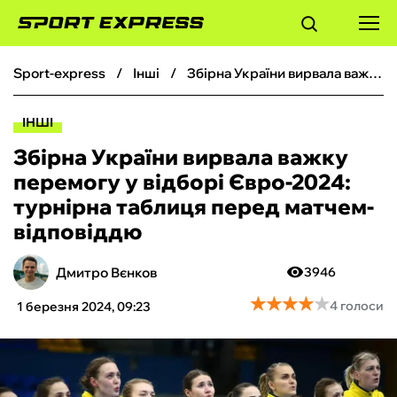
sport-express
інші
Збірна України вирвала важку перемогу у відборі Євро-2024: турнірна таблиця перед матчем-відповіддю
ФУТБОЛ
ІНШІ
БАСКЕТБОЛ
Збірна України вирвала важку
перемогу у відборі Євро-2024:
БОКС
турнірна таблиця перед матчем-
відповіддю
ХОКЕЙ
Дмитро Вєнков
3946
ТЕНІС
★
★
★
★
★
★
★
★
★
★
4 голоси
1 березня 2024, 09:23
КІБЕРСПОРТ
ЧС-2026