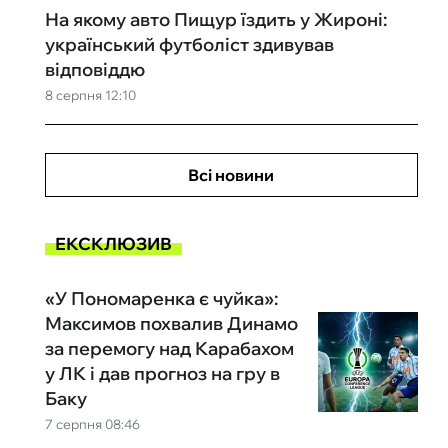
На якому авто Пищур їздить у Жироні:
український футболіст здивував
відповіддю
8 серпня 12:10
Всі новини
ЕКСКЛЮЗИВ
«У Пономаренка є чуйка»:
Максимов похвалив Динамо
за перемогу над Карабахом
у ЛК і дав прогноз на гру в
Баку
7 серпня 08:46