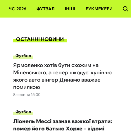
ЧС-2026
ФУТЗАЛ
ІНШІ
БУКМЕКЕРИ
ОСТАННІ НОВИНИ
Футбол
Ярмоленко хотів бути схожим на
Мілевського, а тепер шкодує: купівлю
якого авто вінгер Динамо вважає
помилкою
8 серпня 15:00
Футбол
Ліонель Мессі зазнав важкої втрати:
помер його батько Хорхе – відомі