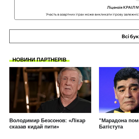
Ліцензія КРАІЛ №
Участь в азартних іграх може викликати ігрову залежні
Всі бу