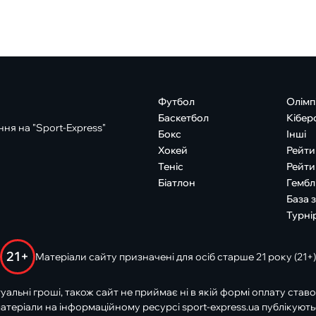
Футбол
Олімп
Баскетбол
Кібер
ня на "Sport-Express"
Бокс
Інші
Хокей
Рейти
Теніс
Рейти
Біатлон
Гембл
База 
Турні
21+
Матеріали сайту призначені для осіб старше 21 року (21+)
туальні гроші, також сайт не приймає ні в якій формі оплату ставо
атеріали на інформаційному ресурсі sport-express.ua публікують