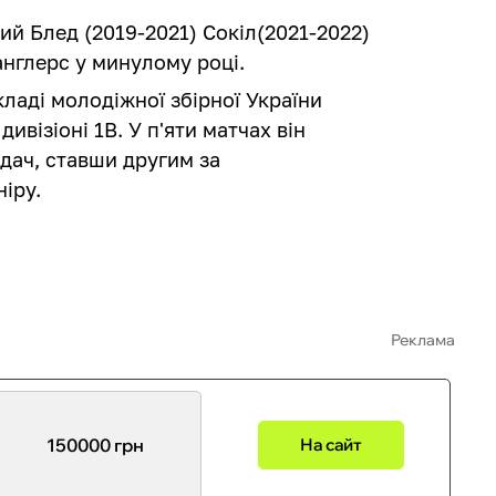
ий Блед (2019-2021) Сокіл(2021-2022)
англерс у минулому році.
кладі молодіжної збірної України
дивізіоні 1В. У п'яти матчах він
едач, ставши другим за
іру.
Реклама
150000 грн
На сайт