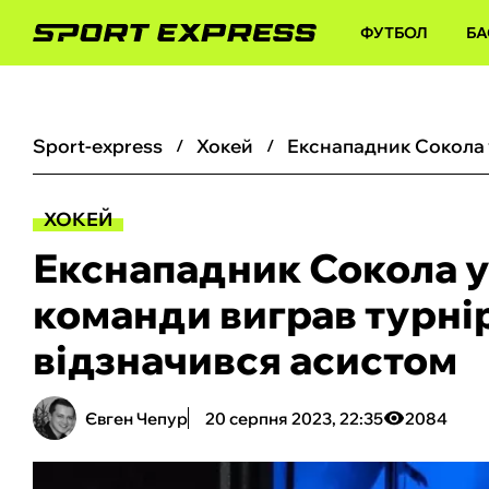
ФУТБОЛ
БА
sport-express
хокей
ХОКЕЙ
Екснападник Сокола у
команди виграв турнір
відзначився асистом
Євген Чепур
20 серпня 2023, 22:35
2084