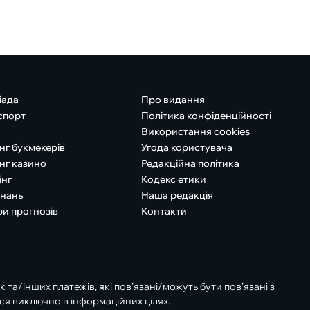
іада
Про видання
спорт
Політика конфіденційності
Використання cookies
нг букмекерів
Угода користувача
нг казино
Редакційна політика
інг
Кодекс етики
знань
Наша редакція
ри прогнозів
Контакти
к та/інших платежів, які пов’язані/можуть бути пов’язані з
ся виключно в інформаційних цілях.