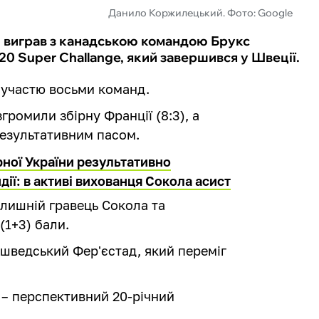
Данило Коржилецький. Фото: Google
 виграв з канадською командою Брукс
0 Super Challange, який завершився у Швеції.
а участю восьми команд.
громили збірну Франції (8:3), а
езультативним пасом.
рної України результативно
дії: в активі вихованця Сокола асист
олишній гравець Сокола та
(1+3) бали.
в шведський Фер'єстад, який переміг
– перспективний 20-річний