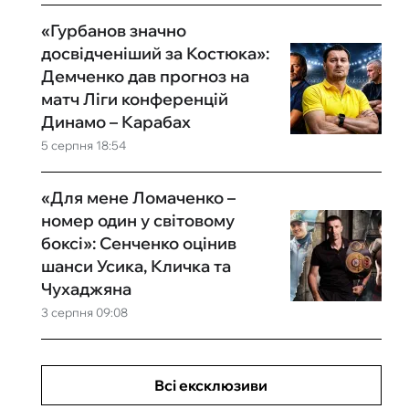
«Гурбанов значно
досвідченіший за Костюка»:
Демченко дав прогноз на
матч Ліги конференцій
Динамо – Карабах
5 серпня 18:54
«Для мене Ломаченко –
номер один у світовому
боксі»: Сенченко оцінив
шанси Усика, Кличка та
Чухаджяна
3 серпня 09:08
Всі ексклюзиви