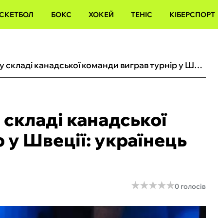
СКЕТБОЛ
БОКС
ХОКЕЙ
ТЕНІС
КІБЕРСПОРТ
Екснападник Сокола у складі канадської команди виграв турнір у Швеції: українець відзначився асистом
 складі канадської
 у Швеції: українець
★
★
★
★
★
★
★
★
★
★
0 голосів