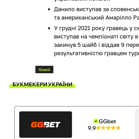
Данило виступав за словенськ
та американський Амарілло Р
У грудні 2021 року гравець у с
виступав на чемпіонаті світу в 
закинув 5 шайб і віддав 9 пер
результативністю гравцем турн
Хокей
БУКМЕКЕРИ УКРАЇНИ
GGbet
9.9