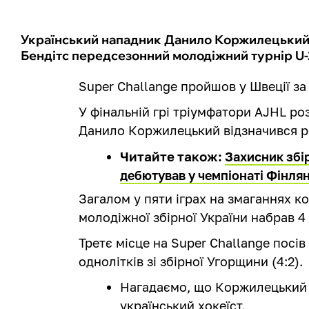
Український нападник Данило Коржилецький
Бендітс передсезонний молодіжний турнір U-2
Super Challange пройшов у Швеції з
У фінальній грі тріумфатори AJHL роз
Данило Коржилецький відзначився р
Читайте також:
Захисник збі
дебютував у чемпіонаті Фінлян
Загалом у пяти іграх на змаганнях к
молодіжної збірної України набрав 4 
Третє місце на Super Challange посі
однолітків зі збірної Угорщини (4:2).
Нагадаємо, що Коржилецький 
український хокеїст.