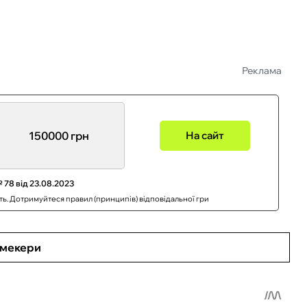
Реклама
150000 грн
На сайт
 78 від 23.08.2023
сть. Дотримуйтеся правил (принципів) відповідальної гри
кмекери