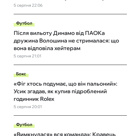
5 серпня 22:06
Футбол
Після вильоту Динамо від ПАОКа
дружина Волошина не стрималася: що
вона відповіла хейтерам
5 серпня 21:01
Бокс
«Фіг хтось подумає, що він пальоний»:
Усик згадав, як купив підроблений
годинник Rolex
5 серпня 20:01
Футбол
«Вимкнулася» вся команда»: Кравець