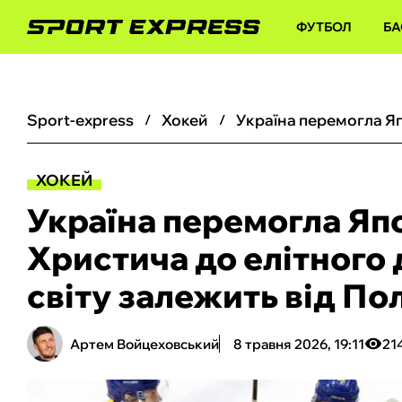
ФУТБОЛ
БА
sport-express
хокей
ХОКЕЙ
Україна перемогла Яп
Христича до елітного 
світу залежить від По
Артем Войцеховський
8 травня 2026, 19:11
21