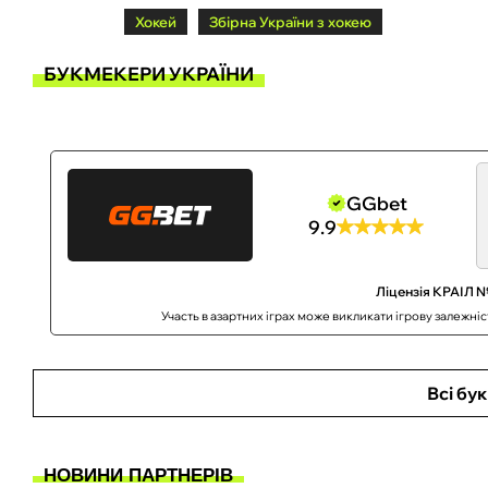
Хокей
Збірна України з хокею
БУКМЕКЕРИ УКРАЇНИ
GGbet
9.9
Ліцензія КРАІЛ №
Участь в азартних іграх може викликати ігрову залежні
Всі бу