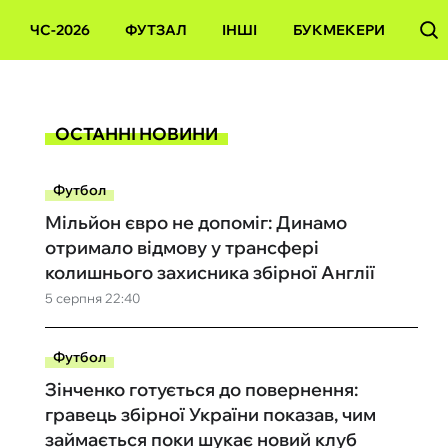
ЧС-2026
ФУТЗАЛ
ІНШІ
БУКМЕКЕРИ
ОСТАННІ НОВИНИ
Футбол
Мільйон євро не допоміг: Динамо
отримало відмову у трансфері
колишнього захисника збірної Англії
5 серпня 22:40
Футбол
Зінченко готується до повернення:
гравець збірної України показав, чим
займається поки шукає новий клуб