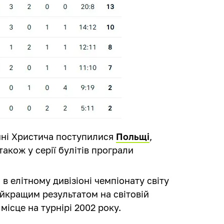
ічні Христича поступилися
Польщі
,
 також у серії булітів програли
 в елітному дивізіоні чемпіонату світу
айкращим результатом на світовій
місце на турнірі 2002 року.