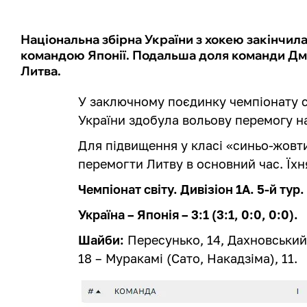
Національна збірна України з хокею закінчил
командою Японії. Подальша доля команди Дм
Литва.
У заключному поєдинку чемпіонату сві
України здобула вольову перемогу н
Для підвищення у класі «синьо-жовт
перемогти Литву в основний час. Їхн
Чемпіонат світу. Дивізіон 1А. 5-й тур
Україна – Японія – 3:1 (3:1, 0:0, 0:0).
Шайби:
Пересунько, 14, Дахновський (
18 – Муракамі (Сато, Накадзіма), 11.