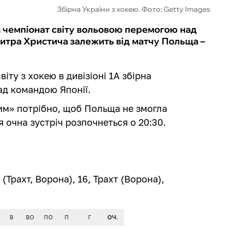
Збірна України з хокею. Фото: Getty Images
а чемпіонат світу вольовою перемогою над
итра Христича залежить від матчу Польща –
ту з хокею в дивізіоні 1А збірна
ад командою Японії.
им» потрібно, щоб Польща не змогла
я очна зустріч розпочнеться о 20:30.
.
Трахт, Ворона), 16, Трахт (Ворона),