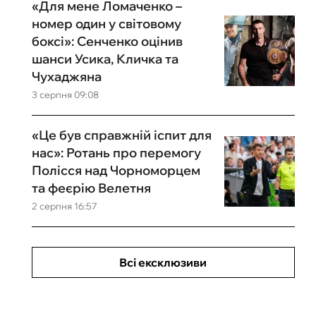
«Для мене Ломаченко –
номер один у світовому
боксі»: Сенченко оцінив
шанси Усика, Кличка та
Чухаджяна
3 серпня 09:08
«Це був справжній іспит для
нас»: Ротань про перемогу
Полісся над Чорноморцем
та феєрію Велетня
2 серпня 16:57
Всі ексклюзиви