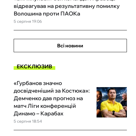
відреагував на результативну помилку
Волошина проти ПАОКа
5 серпня 19:06
Всі новини
ЕКСКЛЮЗИВ
«Гурбанов значно
досвідченіший за Костюка»:
Демченко дав прогноз на
матч Ліги конференцій
Динамо – Карабах
5 серпня 18:54