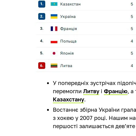
У попередніх зустрічах підоп
перемогли
Литву
і
Францію
, а
Казахстану
.
Востаннє збірна України грала
з хокею у 2007 році. Нашим н
першості залишається дев’яте 