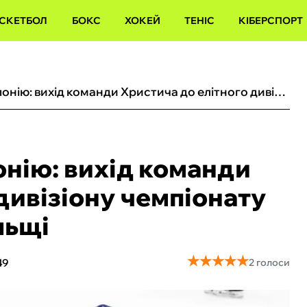
СКЕТБОЛ
БОКС
ХОКЕЙ
ТЕНІС
КІБЕРСПОРТ
Україна перемогла Японію: вихід команди Христича до елітного дивізіону чемпіонату світу залежить від Польщі
онію: вихід команди
дивізіону чемпіонату
льщі
★
★
★
★
★
★
★
★
★
★
49
2 голоси