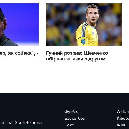
Футбол
Олімп
Баскетбол
Кібер
ня на "Sport-Express"
Бокс
Інші