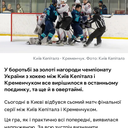
ФУТЗАЛ
ІНШІ
БУКМЕКЕРИ
Київ Кепіталз - Кременчук. Фото: Київ Кепіталз
У боротьбі за золоті нагороди чемпіонату
України з хокею між Київ Кепіталз і
Кременчуком все вирішилося в останньому
поєдинку, та ще й в овертаймі.
Сьогодні в Києві відбувся сьомий матч фінальної
серії між Київ Кепіталз і Кременчуком.
Ця гра, як і практично всі попередні, виявилася
напруженою. За всю зустріч визначити