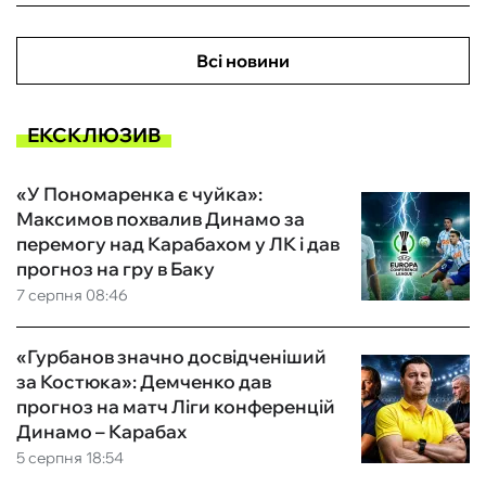
Всі новини
ЕКСКЛЮЗИВ
«У Пономаренка є чуйка»:
Максимов похвалив Динамо за
перемогу над Карабахом у ЛК і дав
прогноз на гру в Баку
7 серпня 08:46
«Гурбанов значно досвідченіший
за Костюка»: Демченко дав
прогноз на матч Ліги конференцій
Динамо – Карабах
5 серпня 18:54