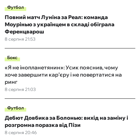
Футбол
Повний матч Луніна за Реал: команда
Моурінью з українцем в складі обіграла
Ференцварош
8 серпня 21:53
Бокс
«Я не інопланетянин»: Усик пояснив, чому
хоче завершити кар’єру і не повертатися на
ринг
8 серпня 21:03
Футбол
Дебют Довбика за Болонью: вихід на заміну і
розгромна поразка від Пізи
8 серпня 20:46