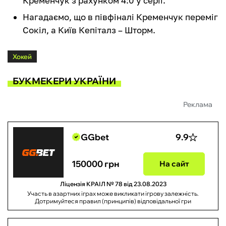
Кременчук з рахунком 4:0 у серії.
Нагадаємо, що в півфіналі Кременчук переміг
Сокіл, а Київ Кепіталз – Шторм.
Хокей
БУКМЕКЕРИ УКРАЇНИ
Реклама
GGbet
9.9
150000 грн
На сайт
Ліцензія КРАІЛ № 78 від 23.08.2023
Участь в азартних іграх може викликати ігрову залежність.
Дотримуйтеся правил (принципів) відповідальної гри