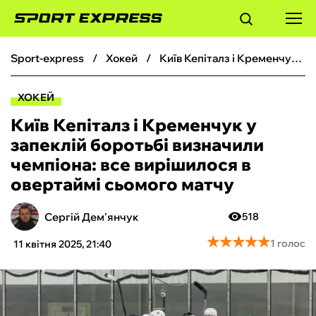
sport-express
хокей
Київ Кепіталз і Кременчук у запеклій боротьбі визначили чемпіона: все вирішилося в овертаймі сьомого матчу
ФУТБОЛ
ХОКЕЙ
БАСКЕТБОЛ
Київ Кепіталз і Кременчук у
запеклій боротьбі визначили
БОКС
чемпіона: все вирішилося в
овертаймі сьомого матчу
ХОКЕЙ
Сергій Дем'янчук
518
ТЕНІС
★
★
★
★
★
★
★
★
★
★
1 голос
11 квітня 2025, 21:40
КІБЕРСПОРТ
ЧС-2026