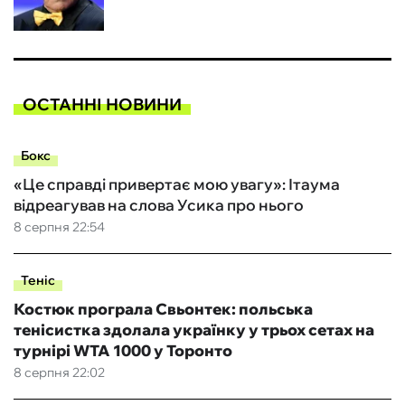
ОСТАННІ НОВИНИ
Бокс
«Це справді привертає мою увагу»: Ітаума
відреагував на слова Усика про нього
8 серпня 22:54
Теніс
Костюк програла Свьонтек: польська
тенісистка здолала українку у трьох сетах на
турнірі WTA 1000 у Торонто
8 серпня 22:02