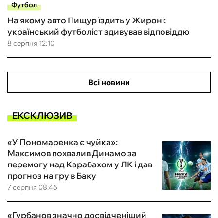
Футбол
На якому авто Пищур їздить у Жироні:
український футболіст здивував відповіддю
8 серпня 12:10
Всі новини
ЕКСКЛЮЗИВ
«У Пономаренка є чуйка»:
Максимов похвалив Динамо за
перемогу над Карабахом у ЛК і дав
прогноз на гру в Баку
7 серпня 08:46
«Гурбанов значно досвідченіший