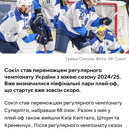
ФУТЗАЛ
ІНШІ
БУКМЕКЕРИ
Гравці Сокола. Фото: ХК Сокіл
Сокіл став переможцем регулярного
чемпіонату України з хокею сезону 2024/25.
Вже визначилися півфінальні пари плей-оф,
що стартує вже зовсім скоро.
Сокіл став переможцем регулярного чемпіонату
Суперліги, набравши 68 очок. Разом з ним у
плей-оф також вийшли Київ Кепіталз, Шторм та
Кременчук. Після регулярного чемпіонату сезон