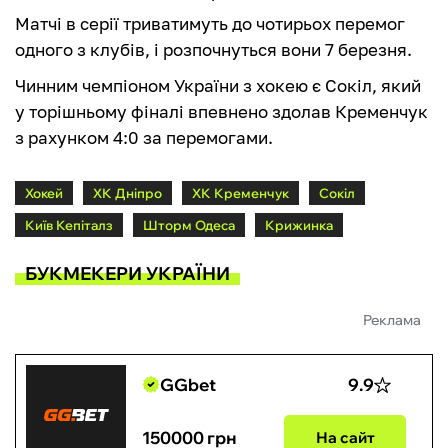
Матчі в серії триватимуть до чотирьох перемог
одного з клубів, і розпочнуться вони 7 березня.
Чинним чемпіоном України з хокею є Сокіл, який
у торішньому фіналі впевнено здолав Кременчук
з рахунком 4:0 за перемогами.
Хокей
ХК Дніпро
ХК Кременчук
Сокіл
Київ Кепіталз
Шторм Одеса
Крижинка
БУКМЕКЕРИ УКРАЇНИ
Реклама
GGbet
9.9
150000 грн
На сайт