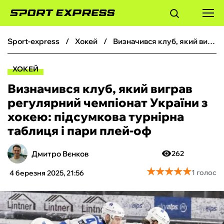
sport-express
хокей
Визначився клуб, який виграв регулярний чемпіонат України з хокею: підсумкова турнірна таблиця і пари плей-оф
ФУТБОЛ
ХОКЕЙ
БАСКЕТБОЛ
Визначився клуб, який виграв
регулярний чемпіонат України з
БОКС
хокею: підсумкова турнірна
таблиця і пари плей-оф
ХОКЕЙ
Дмитро Вєнков
262
ТЕНІС
★
★
★
★
★
★
★
★
★
★
1 голос
4 березня 2025, 21:56
КІБЕРСПОРТ
ЧС-2026