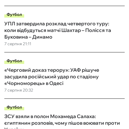
Футбол
УПЛ затвердила розклад четвертого туру:
коли відбудуться матчі Шахтар – Полісся та
Буковина – Динамо
7 серпня 21:11
Футбол
«Черговий доказ терору»: УАФ рішуче
засудила російський удар по стадіону
«Чорноморець» в Одесі
7 серпня 20:32
Футбол
ЗСУ взяли в полон Мохамеда Салаха:
єгиптянин розповів, чому пішов воювати проти