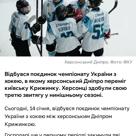
ФУТЗАЛ
ІНШІ
БУКМЕКЕРИ
Херсонський Дніпро. Фото: ФХУ
Відбувся поєдинок чемпіонату України з
хокею, в якому херсонський Дніпро переміг
київську Крижинку. Херсонці здобули свою
третю звитягу у нинішньому сезоні.
Сьогодні, 14 січня, відбувся поєдинок чемпіонату
України з хокею між херсонським Дніпром
Крижинкою.
Господарі ще у першому періоді закинули дві