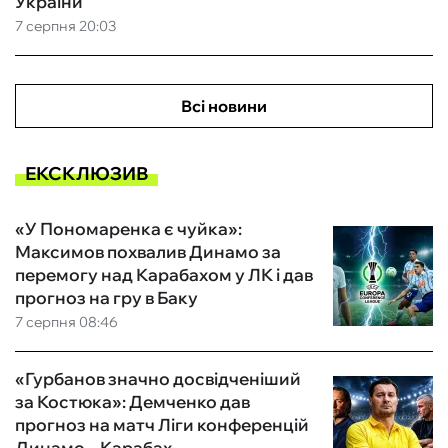
України
7 серпня 20:03
Всі новини
ЕКСКЛЮЗИВ
«У Пономаренка є чуйка»:
Максимов похвалив Динамо за
перемогу над Карабахом у ЛК і дав
прогноз на гру в Баку
7 серпня 08:46
«Гурбанов значно досвідченіший
за Костюка»: Демченко дав
прогноз на матч Ліги конференцій
Динамо – Карабах