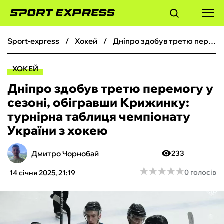
sport-express
хокей
Дніпро здобув третю перемогу у сезоні, обігравши Крижинку: турнірна таблиця чемпіонату України з хокею
ФУТБОЛ
ХОКЕЙ
БАСКЕТБОЛ
Дніпро здобув третю перемогу у
сезоні, обігравши Крижинку:
БОКС
турнірна таблиця чемпіонату
України з хокею
ХОКЕЙ
Дмитро Чорнобай
233
ТЕНІС
★
★
★
★
★
★
★
★
★
★
0 голосів
14 січня 2025, 21:19
КІБЕРСПОРТ
ЧС-2026