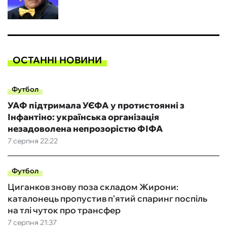
ОСТАННІ НОВИНИ
Футбол
УАФ підтримала УЄФА у протистоянні з
Інфантіно: українська організація
незадоволена непрозорістю ФІФА
7 серпня 22:22
Футбол
Циганков знову поза складом Жирони:
каталонець пропустив п'ятий спаринг поспіль
на тлі чуток про трансфер
7 серпня 21:37