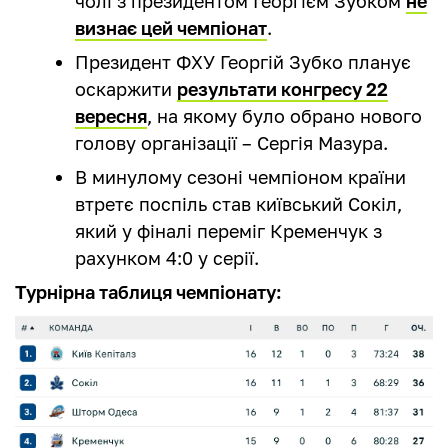
чолі з президентом Георгієм Зубком
не
визнає цей чемпіонат
.
Президент ФХУ Георгій Зубко планує
оскаржити
результати конгресу 22
вересня
, на якому було обрано нового
голову організації – Сергія Мазура.
В минулому сезоні чемпіоном країни
втретє поспіль став київський Сокіл,
який у фіналі переміг Кременчук з
рахунком 4:0 у серії.
Турнірна таблиця чемпіонату: