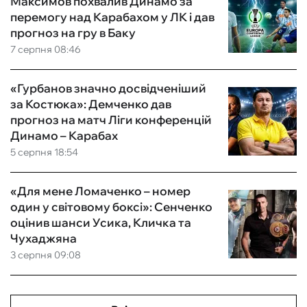
Максимов похвалив Динамо за
перемогу над Карабахом у ЛК і дав
прогноз на гру в Баку
7 серпня 08:46
«Гурбанов значно досвідченіший
за Костюка»: Демченко дав
прогноз на матч Ліги конференцій
Динамо – Карабах
5 серпня 18:54
«Для мене Ломаченко – номер
один у світовому боксі»: Сенченко
оцінив шанси Усика, Кличка та
Чухаджяна
3 серпня 09:08