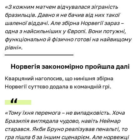
«З кожним матчем відчувалася зіграність
бразильців. Давно я не бачив від них такої
шаленої віддачі. Але збірна Норвегії зараз –
одна з найсильніших у Європі. Вони потужні,
функціонально й фізично готові на найвищому
рівні».
Норвегія закономірно пройшла далі
Кварцяний наголосив, що нинішня збірна
Норвегії суттєво додала в командній грі.
«Тому їхня перемога – не випадковість. Хоча
Бразилія виглядала чудово, навіть Неймар
старався. Якби Бруно реалізував пенальті, то
гра пішла б за іншим сценарієм. Але норвежці