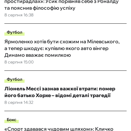
простирадлах»: Усик порівняв себе з Роналду
та пояснив філософію успіху
8 серпня 16:38
Футбол
Ярмоленко хотів бути схожим на Мілевського,
а тепер шкодує: купівлю якого авто вінгер
Динамо вважає помилкою
8 серпня 15:00
Футбол
Ліонель Мессі зазнав важкої втрати: помер
його батько Хорхе – відомі деталі трагедії
8 серпня 14:32
Бокс
«Спорт здавався чудовим шляхом»: Кличко