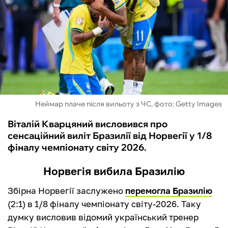
ФУТЗАЛ
ІНШІ
БУКМЕКЕРИ
Неймар плаче після вильоту з ЧС, фото: Getty Images
Віталій Кварцяний висловився про
сенсаційний виліт Бразилії від Норвегії у 1/8
фіналу чемпіонату світу 2026.
Норвегія вибила Бразилію
Збірна Норвегії заслужено
перемогла Бразилію
(2:1) в 1/8 фіналу чемпіонату світу-2026. Таку
думку висловив відомий український тренер