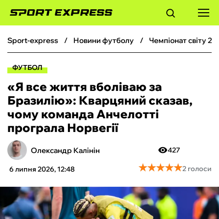
sport-express
новини футболу
чемпіонат світу 20
ФУТБОЛ
ФУТБОЛ
БАСКЕТБОЛ
«Я все життя вболіваю за
Бразилію»: Кварцяний сказав,
БОКС
чому команда Анчелотті
програла Норвегії
ХОКЕЙ
Олександр Калінін
427
ТЕНІС
★
★
★
★
★
★
★
★
★
★
2 голоси
6 липня 2026, 12:48
КІБЕРСПОРТ
ЧС-2026