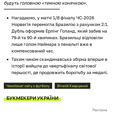
будуть головною «темною конячкою».
Нагадаємо, у матчі 1/8 фіналу ЧС-2026
Норвегія перемогла Бразилію з рахунком 2:1.
Дубль оформив Ерлінг Голанд, який забив на
79-й та 90-й хвилинах. Бразильці відповіли
лише голом Неймара з пенальті вже в
компенсований час.
Таким чином скандинавська збірна вперше в
історії вийшла до чвертьфіналу світової
першості, де продовжить боротьбу за медалі.
Чемпіонат світу з футболу
Віталій Кварцяний
БУКМЕКЕРИ УКРАЇНИ
Реклама