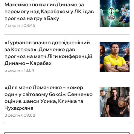
Максимов похвалив Динамо за
перемогу над Карабахом у ЛК і дав
прогноз на гру в Баку
7 серпня 08:46
«Гурбанов значно досвідченіший
за Костюка»: Демченко дав
прогноз на матч Ліги конференцій
Динамо – Карабах
5 серпня 18:54
«Для мене Ломаченко – номер
один у світовому боксі»: Сенченко
оцінив шанси Усика, Кличка та
Чухаджяна
3 серпня 09:08