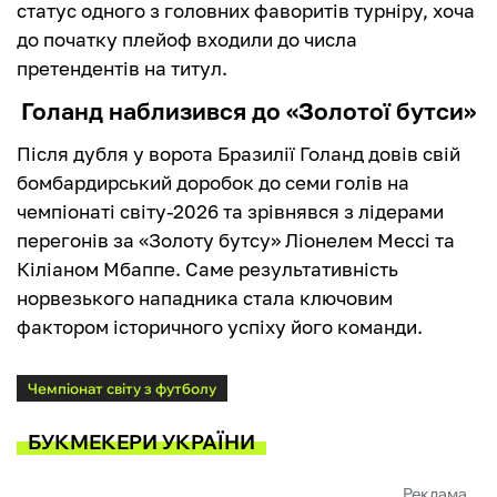
статус одного з головних фаворитів турніру, хоча
до початку плейоф входили до числа
претендентів на титул.
Голанд наблизився до «Золотої бутси»
Після дубля у ворота Бразилії Голанд довів свій
бомбардирський доробок до семи голів на
чемпіонаті світу-2026 та зрівнявся з лідерами
перегонів за «Золоту бутсу» Ліонелем Мессі та
Кіліаном Мбаппе. Саме результативність
норвезького нападника стала ключовим
фактором історичного успіху його команди.
Чемпіонат світу з футболу
БУКМЕКЕРИ УКРАЇНИ
Реклама