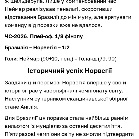
ж Шельдерупа. Лише у компенсований час
Неймар реалізував пенальті, скоротивши
відставання Бразилії до мінімуму, але врятувати
команду від поразки вже не вдалося.
ЧС-2026. Плей-оф. 1/8 фіналу
Бразилія – Норвегія – 1:2
Голи
: Неймар (90+10, пен.) – Голанд (79, 90)
Історичний успіх Норвегії
Завдяки цій перемозі Норвегія вперше у своїй
історії зіграє у чвертьфіналі чемпіонату світу.
Наступним суперником скандинавської збірної
стане Англія.
Для Бразилії ця поразка стала найбільш раннім
вильотом із мундіалю за останні десятиліття.
П'ятиразові чемпіони світу не змогли підтвердити