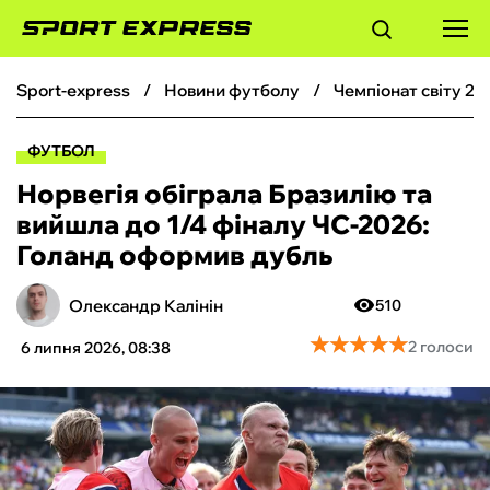
sport-express
новини футболу
чемпіонат світу 20
ФУТБОЛ
ФУТБОЛ
БАСКЕТБОЛ
Норвегія обіграла Бразилію та
вийшла до 1/4 фіналу ЧС-2026:
БОКС
Голанд оформив дубль
ХОКЕЙ
Олександр Калінін
510
★
★
★
★
★
★
★
★
★
★
2 голоси
6 липня 2026, 08:38
ТЕНІС
КІБЕРСПОРТ
ЧС-2026