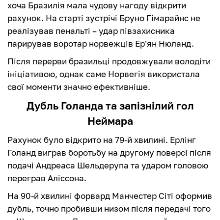
хоча Бразилія мала чудову нагоду відкрити
рахунок. На старті зустрічі Бруно Гімарайнс не
реалізував пенальті – удар півзахисника
парирував воротар норвежців Ер'ян Нюланд.
Після перерви бразильці продовжували володіти
ініціативою, однак саме Норвегія використала
свої моменти значно ефективніше.
Дубль Голанда та запізнілий гол
Неймара
Рахунок було відкрито на 79-й хвилині. Ерлінг
Голанд виграв боротьбу на другому поверсі після
подачі Андреаса Шельдерупа та ударом головою
переграв Аліссона.
На 90-й хвилині форвард Манчестер Сіті оформив
дубль, точно пробивши низом після передачі того