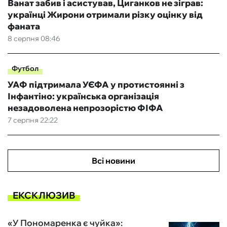
Ванат забив і асистував, Циганков не зіграв:
українці Жирони отримали різку оцінку від
фаната
8 серпня 08:46
Футбол
УАФ підтримала УЄФА у протистоянні з
Інфантіно: українська організація
незадоволена непрозорістю ФІФА
7 серпня 22:22
Всі новини
ЕКСКЛЮЗИВ
«У Пономаренка є чуйка»: