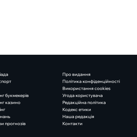
іада
Про видання
спорт
Політика конфіденційності
Використання cookies
нг букмекерів
Угода користувача
нг казино
Редакційна політика
інг
Кодекс етики
знань
Наша редакція
ри прогнозів
Контакти