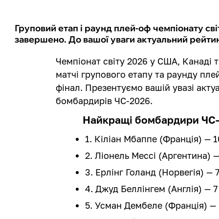
Груповий етап і раунд плей-оф чемпіонату св
завершено. До вашої уваги актуальний рейти
Чемпіонат світу 2026 у США, Канаді
матчі групового етапу та раунду плей
фінал. Презентуємо вашій увазі акт
бомбардирів ЧС-2026.
Найкращі бомбардири ЧС-
1. Кіліан Мбаппе (Франція) — 10
2. Ліонель Мессі (Аргентина) —
3. Ерлінг Голанд (Норвегія) — 7
4. Джуд Беллінгем (Англія) — 7
5. Усман Дембеле (Франція) — 