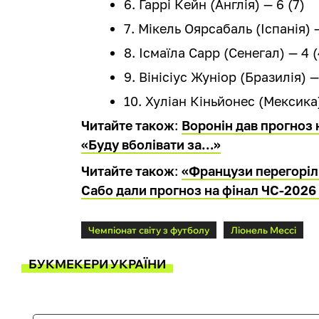
6. Гаррі Кейн (Англія) — 6 (7)
7. Мікель Оярсабаль (Іспанія) —
8. Ісмаїла Сарр (Сенегал) — 4 (
9. Вінісіус Жуніор (Бразилія) —
10. Хуліан Кіньйонес (Мексика)
Читайте також
:
Воронін дав прогноз 
«Буду вболівати за…»
Читайте також
:
«Французи перегоріли
Сабо дали прогноз на фінал ЧС-2026 
Чемпіонат світу з футболу
Ліонель Мессі
БУКМЕКЕРИ УКРАЇНИ