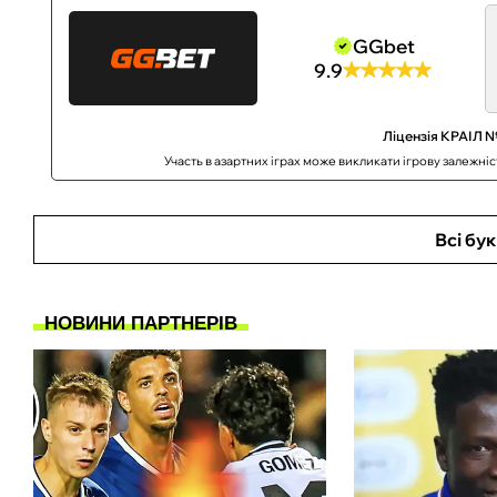
GGbet
9.9
Ліцензія КРАІЛ №
Участь в азартних іграх може викликати ігрову залежні
Всі бу