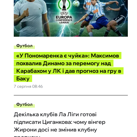
Футбол
«У Пономаренка є чуйка»: Максимов
похвалив Динамо за перемогу над
Карабахом у ЛК і дав прогноз на гру в
Баку
7 серпня 08:46
Футбол
Декілька клубів Ла Ліги готові
підписати Циганкова: чому вінгер
Жирони досі не змінив клубну