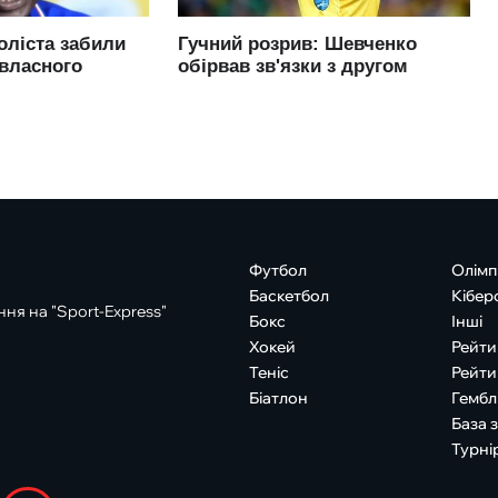
Футбол
Олімп
Баскетбол
Кібер
ня на "Sport-Express"
Бокс
Інші
Хокей
Рейти
Теніс
Рейти
Біатлон
Гембл
База 
Турні