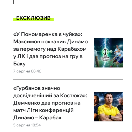
ЕКСКЛЮЗИВ
«У Пономаренка є чуйка»:
Максимов похвалив Динамо
за перемогу над Карабахом
у ЛК і дав прогноз на гру в
Баку
7 серпня 08:46
«Гурбанов значно
досвідченіший за Костюка»:
Демченко дав прогноз на
матч Ліги конференцій
Динамо – Карабах
5 серпня 18:54