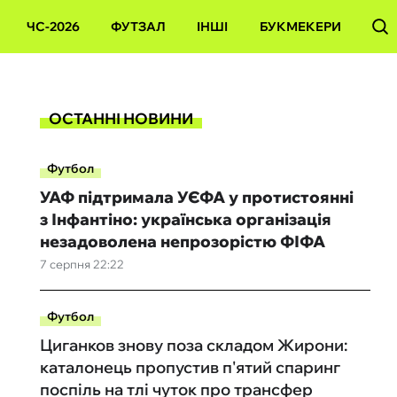
ЧС-2026
ФУТЗАЛ
ІНШІ
БУКМЕКЕРИ
ОСТАННІ НОВИНИ
Футбол
УАФ підтримала УЄФА у протистоянні
з Інфантіно: українська організація
незадоволена непрозорістю ФІФА
7 серпня 22:22
Футбол
Циганков знову поза складом Жирони:
каталонець пропустив п'ятий спаринг
поспіль на тлі чуток про трансфер