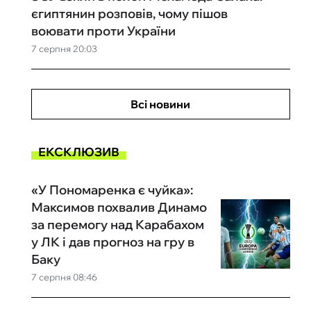
єгиптянин розповів, чому пішов
воювати проти України
7 серпня 20:03
Всі новини
ЕКСКЛЮЗИВ
«У Пономаренка є чуйка»:
Максимов похвалив Динамо
за перемогу над Карабахом
у ЛК і дав прогноз на гру в
Баку
7 серпня 08:46