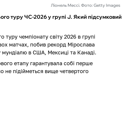
Ліонель Мессі. Фото: Getty Images
ого туру ЧС-2026 у групі J. Який підсумковий
о туру чемпіонату світу 2026 в групі
 двох матчах, побив рекорд Мірослава
у мундіалю в США, Мексиці та Канаді.
ового етапу гарантувала собі перше
но не підійметься вище четвертого