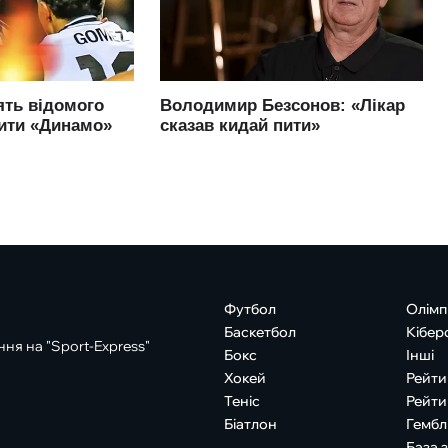
Футбол
Олімп
Баскетбол
Кібер
ня на "Sport-Express"
Бокс
Інші
Хокей
Рейти
Теніс
Рейти
Біатлон
Гембл
База 