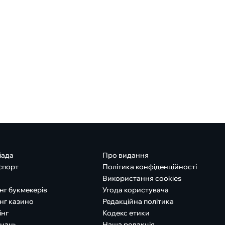
іада
Про видання
спорт
Політика конфіденційності
Використання cookies
нг букмекерів
Угода користувача
нг казино
Редакційна політика
інг
Кодекс етики
знань
Наша редакція