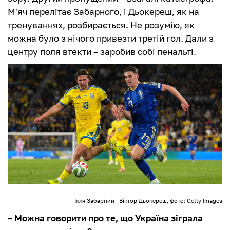
М'яч перелітає Забарного, і Дьокереш, як на
тренуваннях, розбирається. Не розумію, як
можна було з нічого привезти третій гол. Дали з
центру поля втекти – заробив собі пенальті.
Ілля Забарний і Віктор Дьокереш, фото: Getty Images
– Можна говорити про те, що Україна зіграла