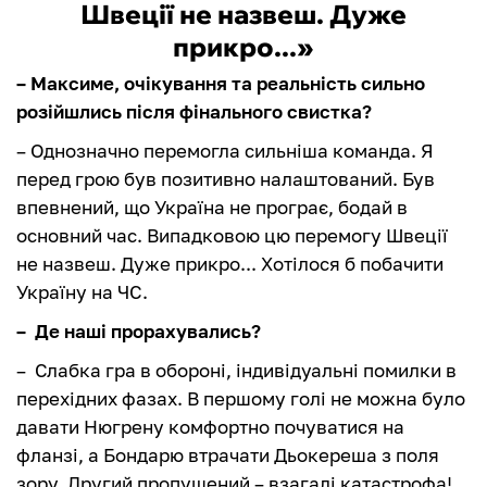
Швеції не назвеш. Дуже
прикро...»
– Максиме, очікування та реальність сильно
розійшлись після фінального свистка?
– Однозначно перемогла сильніша команда. Я
перед грою був позитивно налаштований. Був
впевнений, що Україна не програє, бодай в
основний час. Випадковою цю перемогу Швеції
не назвеш. Дуже прикро... Хотілося б побачити
Україну на ЧС.
– Де наші прорахувались?
– Слабка гра в обороні, індивідуальні помилки в
перехідних фазах. В першому голі не можна було
давати Нюгрену комфортно почуватися на
фланзі, а Бондарю втрачати Дьокереша з поля
зору. Другий пропущений – взагалі катастрофа!