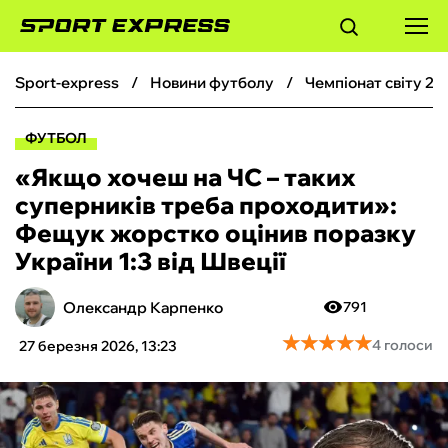
sport-express
новини футболу
чемпіонат світу 20
ФУТБОЛ
ФУТБОЛ
БАСКЕТБОЛ
«Якщо хочеш на ЧС – таких
суперників треба проходити»:
БОКС
Фещук жорстко оцінив поразку
України 1:3 від Швеції
ХОКЕЙ
Олександр Карпенко
791
ТЕНІС
★
★
★
★
★
★
★
★
★
★
4 голоси
27 березня 2026, 13:23
КІБЕРСПОРТ
ЧС-2026