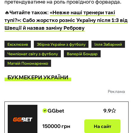
претендуватиме на роль провідного форварда.
🔥
Читайте також
:
«Невже наші тренери такі
тупі?»: Сабо жорстко розніс Україну після 1:3 від
Швеції й назвав заміну Реброву
Ексклюзив
Збірна України з футболу
Ілля Забарний
Чемпіонат світу з футболу
Валерій Бондар
Матвій Пономаренко
БУКМЕКЕРИ УКРАЇНИ
Реклама
GGbet
9.9
150000 грн
На сайт