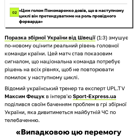
«Цим голом Пономаренко довів, що в наступному
02
циклі він претендуватиме на роль провідного
форварда»
Поразка збірної України від Швеції
(1:3) змушує
по-новому оцінити реальний рівень головної
команди країни. Цей матч став показовим
сигналом, що національна команда потребує
рішень на всіх рівнях, щоб не повторювати
помилок у наступному циклі.
Відомий український тренер та експерт UPL.TV
Максим Фещук
в інтерв'ю
Sport-Express.ua
поділився своїм баченням проблем в грі збірної
України, яка дивитиметься майбутній ЧС по
телебаченню.
«Випадковою цю перемогу