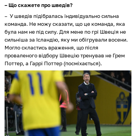
– Що скажете про шведів?
– У шведів підібралась індивідуально сильна
команда. Не можу сказати, що це команда, яка
була нам не під силу. Для мене по грі Швеція не
сильніша за Ісландію, яку ми обігрували восени.
Могло скластись враження, що після
проваленого відбору Швецію тренував не Грем
Поттер, а Гаррі Поттер (посміхається).