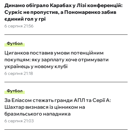
Динамо обіграло Карабах у Лізі конференцій:
Суркіс не пропустив, а Пономаренко забив
єдиний гол у грі
6 серпня 21:56
Футбол
Циганков поставив умови потенційним
покупцям: яку зарплату хоче отримувати
українець у новому клубі
6 серпня 21:18
Футбол
За Еліасом стежать гранди АПЛ та Серії А:
Шахтар визнався із цінником на
бразильського нападника
6 серпня 21:03