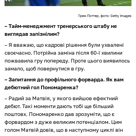
Грем Поттер, фото: Getty Images
– Тайм-менеджмент тренерського штабу не
виглядав запізнілим?
– Я вважаю, що кадрові рішення були ухвалені
своєчасно. Потрійна заміна після 60-ї хвилини
пожвавила гру попереду. Проте цього виявилось
замало, щоб повернутися в гру.
– Запитання до профільного форварда. Як вам
дебютний гол Пономаренка?
– Радий за Матвія, у якого вийшов ефектний
дебют. Такі моменти дають тобі ще більший
поштовх. Пономаренко дав зрозуміти, що є
форвардом з дуже великим потенціалом. Цим
голом Матвій довів, що в наступному циклі він