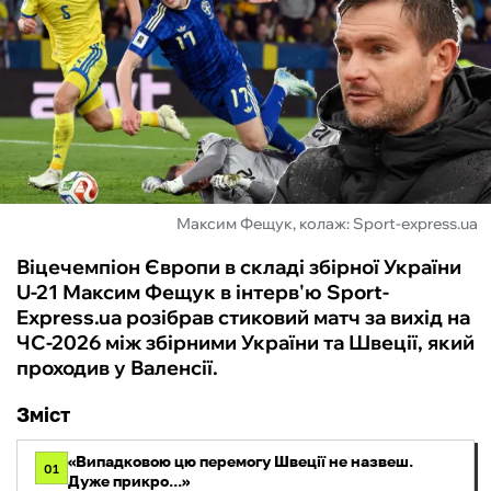
ФУТЗАЛ
ІНШІ
БУКМЕКЕРИ
Максим Фещук, колаж: Sport-express.ua
Віцечемпіон Європи в складі збірної України
U-21 Максим Фещук в інтерв'ю Sport-
Express.ua розібрав стиковий матч за вихід на
ЧС-2026 між збірними України та Швеції, який
проходив у Валенсії.
Зміст
«Випадковою цю перемогу Швеції не назвеш.
01
Дуже прикро...»