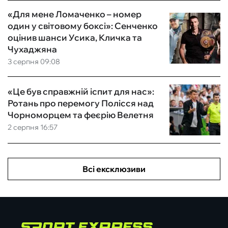
«Для мене Ломаченко – номер
один у світовому боксі»: Сенченко
оцінив шанси Усика, Кличка та
Чухаджяна
3 серпня 09:08
«Це був справжній іспит для нас»:
Ротань про перемогу Полісся над
Чорноморцем та феєрію Велетня
2 серпня 16:57
Всі ексклюзиви